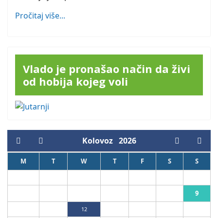
Pročitaj više...
Vlado je pronašao način da živi
od hobija kojeg voli
Kolovoz
2026
M
T
W
T
F
S
S
1
2
9
3
4
5
6
7
8
10
11
12
13
14
15
16