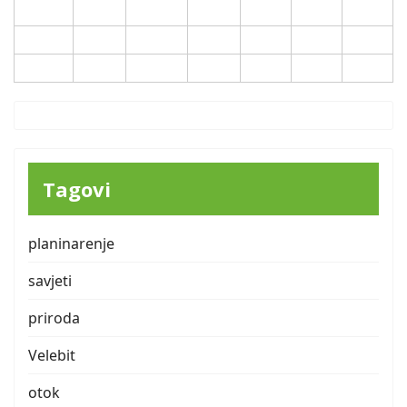
17
18
19
20
21
22
23
24
25
26
27
28
29
30
31
Tagovi
planinarenje
savjeti
priroda
Velebit
otok