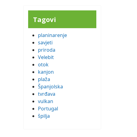
Tagovi
planinarenje
savjeti
priroda
Velebit
otok
kanjon
plaža
Španjolska
tvrđava
vulkan
Portugal
špilja