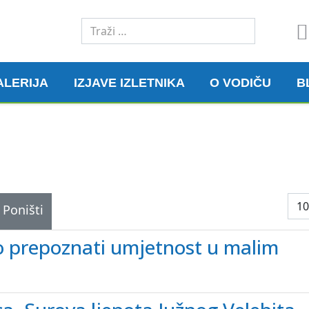
Traži
ALERIJA
IZJAVE IZLETNIKA
O VODIČU
B
Prik
Poništi
o prepoznati umjetnost u malim