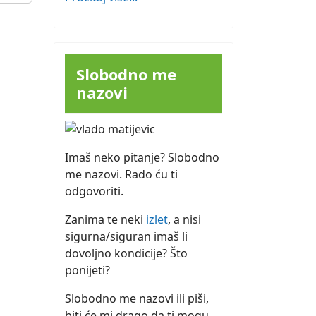
Slobodno me
nazovi
Imaš neko pitanje? Slobodno
me nazovi. Rado ću ti
odgovoriti.
Zanima te neki
izlet
, a nisi
sigurna/siguran imaš li
dovoljno kondicije? Što
ponijeti?
Slobodno me nazovi ili piši,
biti će mi drago da ti mogu