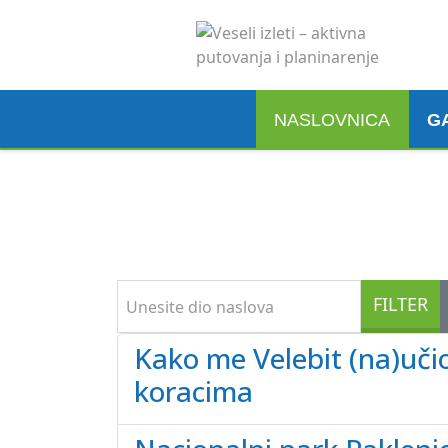
NASLOVNICA
G
Madeira, 6. 3. 2026.
Pogledaj ovdje
Unesite dio naslova
FILTER
Kako me Velebit (na)uči
koracima