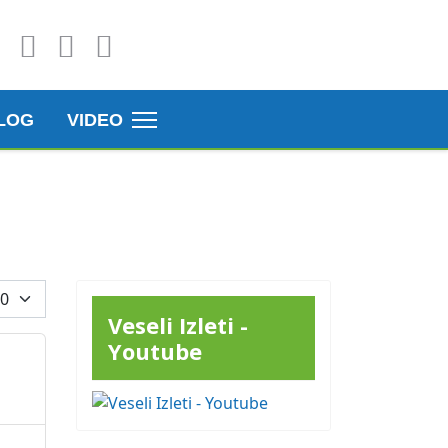
LOG
VIDEO
az #
Veseli Izleti -
Youtube