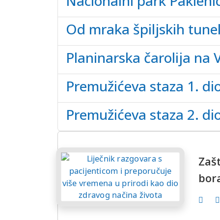
Nacionalni park Paklenic
Od mraka špiljskih tune
Planinarska čarolija na 
Premužićeva staza 1. di
Premužićeva staza 2. di
Zašt
bor