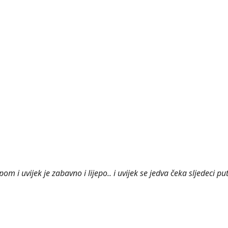
m i uvijek je zabavno i lijepo.. i uvijek se jedva čeka sljedeci put!