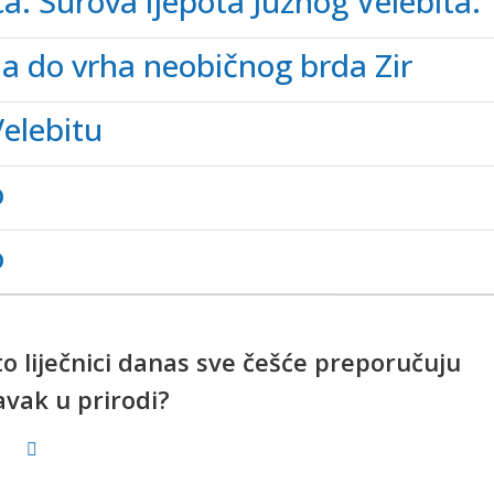
a. Surova ljepota Južnog Velebita.
la do vrha neobičnog brda Zir
Velebitu
o
o
o liječnici danas sve češće preporučuju
avak u prirodi?