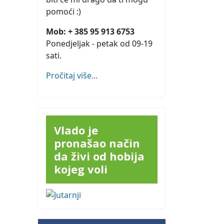
pomoći :)
Mob: + 385 95 913 6753
Ponedjeljak - petak od 09-19
sati.
Pročitaj više...
Vlado je
pronašao način
da živi od hobija
kojeg voli