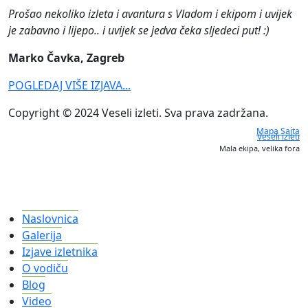
Prošao nekoliko izleta i avantura s Vladom i ekipom i uvijek
je zabavno i lijepo.. i uvijek se jedva čeka sljedeci put! :)
Marko Čavka, Zagreb
POGLEDAJ VIŠE IZJAVA...
Copyright © 2024 Veseli izleti. Sva prava zadržana.
Mapa Sajta
Veseli izleti
Mala ekipa, velika fora
Naslovnica
Galerija
Izjave izletnika
O vodiču
Blog
Video