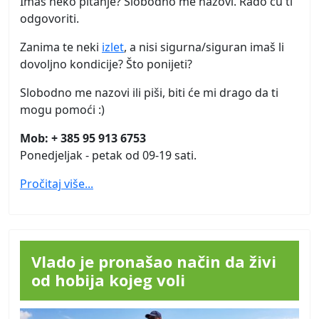
Imaš neko pitanje? Slobodno me nazovi. Rado ću ti
odgovoriti.
Zanima te neki
izlet
, a nisi sigurna/siguran imaš li
dovoljno kondicije? Što ponijeti?
Slobodno me nazovi ili piši, biti će mi drago da ti
mogu pomoći :)
Mob: + 385 95 913 6753
Ponedjeljak - petak od 09-19 sati.
Pročitaj više...
Vlado je pronašao način da živi
od hobija kojeg voli