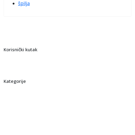
špilja
Korisnički kutak
Pregled registriranih izleta
Moje lokacije
Kategorije
Planinarenje
Hodanje
Kampiranje
Biciklizam
Gastro