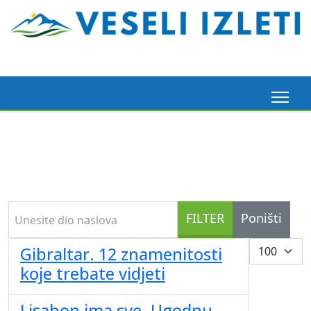
Madeira, 6. 3. 2026.
Pogledaj ovdje
Unesite dio naslova
FILTER
Poništi
Prikaz #
Gibraltar. 12 znamenitosti
koje trebate vidjeti
Lisabon ima sve. Ugodnu