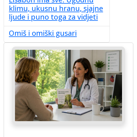
klimu, ukusnu hranu, sjajne
ljude i puno toga za vidjeti
Omiš i omiški gusari