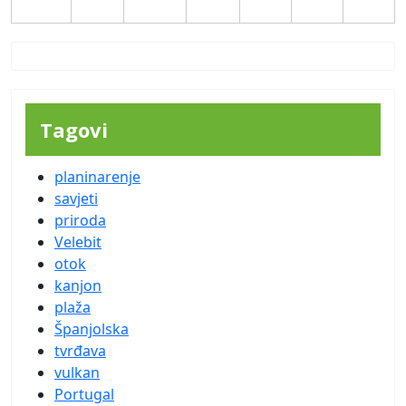
31
Tagovi
planinarenje
savjeti
priroda
Velebit
otok
kanjon
plaža
Španjolska
tvrđava
vulkan
Portugal