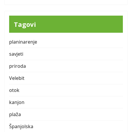
Tagovi
planinarenje
savjeti
priroda
Velebit
otok
kanjon
plaža
Španjolska