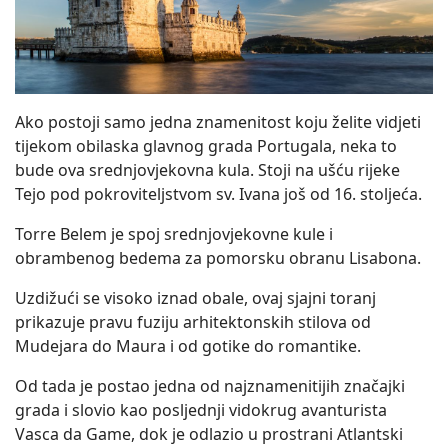
Ako postoji samo jedna znamenitost koju želite vidjeti
tijekom obilaska glavnog grada Portugala, neka to
bude ova srednjovjekovna kula. Stoji na ušću rijeke
Tejo pod pokroviteljstvom sv. Ivana još od 16. stoljeća.
Torre Belem je spoj srednjovjekovne kule i
obrambenog bedema za pomorsku obranu Lisabona.
Uzdižući se visoko iznad obale, ovaj sjajni toranj
prikazuje pravu fuziju arhitektonskih stilova od
Mudejara do Maura i od gotike do romantike.
Od tada je postao jedna od najznamenitijih značajki
grada i slovio kao posljednji vidokrug avanturista
Vasca da Game, dok je odlazio u prostrani Atlantski