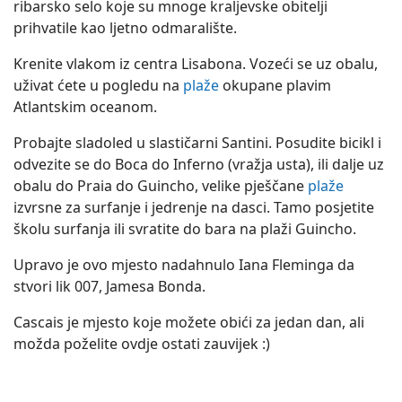
ribarsko selo koje su mnoge kraljevske obitelji
prihvatile kao ljetno odmaralište.
Krenite vlakom iz centra Lisabona. Vozeći se uz obalu,
uživat ćete u pogledu na
plaže
okupane plavim
Atlantskim oceanom.
Probajte sladoled u slastičarni Santini. Posudite bicikl i
odvezite se do Boca do Inferno (vražja usta), ili dalje uz
obalu do Praia do Guincho, velike pješčane
plaže
izvrsne za surfanje i jedrenje na dasci. Tamo posjetite
školu surfanja ili svratite do bara na plaži Guincho.
Upravo je ovo mjesto nadahnulo Iana Fleminga da
stvori lik 007, Jamesa Bonda.
Cascais je mjesto koje možete obići za jedan dan, ali
možda poželite ovdje ostati zauvijek :)