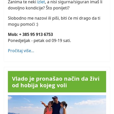
Zanima te neki
izlet
, a nisi sigurna/siguran imaš li
dovoljno kondicije? Što ponijeti?
Slobodno me nazovi ili piši, biti će mi drago da ti
mogu pomoći :)
Mob: + 385 95 913 6753
Ponedjeljak - petak od 09-19 sati.
Pročitaj više...
Vlado je pronašao način da živi
od hobija kojeg voli