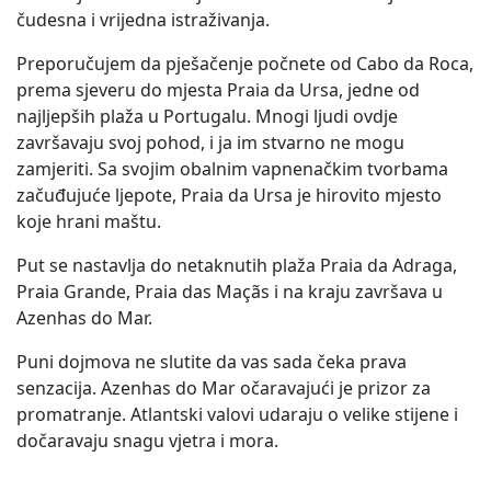
čudesna i vrijedna istraživanja.
Preporučujem da pješačenje počnete od Cabo da Roca,
prema sjeveru do mjesta Praia da Ursa, jedne od
najljepših plaža u Portugalu. Mnogi ljudi ovdje
završavaju svoj pohod, i ja im stvarno ne mogu
zamjeriti. Sa svojim obalnim vapnenačkim tvorbama
začuđujuće ljepote, Praia da Ursa je hirovito mjesto
koje hrani maštu.
Put se nastavlja do netaknutih plaža Praia da Adraga,
Praia Grande, Praia das Maçãs i na kraju završava u
Azenhas do Mar.
Puni dojmova ne slutite da vas sada čeka prava
senzacija. Azenhas do Mar očaravajući je prizor za
promatranje. Atlantski valovi udaraju o velike stijene i
dočaravaju snagu vjetra i mora.