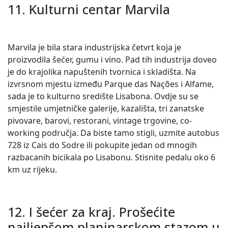
11. Kulturni centar Marvila
Marvila je bila stara industrijska četvrt koja je
proizvodila šećer, gumu i vino. Pad tih industrija doveo
je do krajolika napuštenih tvornica i skladišta. Na
izvrsnom mjestu između Parque das Nações i Alfame,
sada je to kulturno središte Lisabona. Ovdje su se
smjestile umjetničke galerije, kazališta, tri zanatske
pivovare, barovi, restorani, vintage trgovine, co-
working područja. Da biste tamo stigli, uzmite autobus
728 iz Cais do Sodre ili pokupite jedan od mnogih
razbacanih bicikala po Lisabonu. Stisnite pedalu oko 6
km uz rijeku.
12. I šećer za kraj. Prošećite
najljepšom planinarskom stazom u