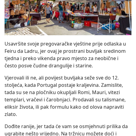
Usavršite svoje pregovaračke vještine prije odlaska u
Feiru da Ladru, jer ovaj je prostrani buvljak sredinom
tjedna i preko vikenda pravo mjesto za neobične i
često posve čudne drangulije i starine.
Vjerovali ili ne, ali povijest buvljaka seže sve do 12.
stoljeća, kada Portugal postaje kraljevina. Zamislite,
tada su se na pločniku okupljali Romi, Mauri, vitezi
templari, vračevi i čarobnjaci. Prodavali su talismane,
eliksir života, ili pak formulu kako od olova napraviti
zlato.
Dođite ranije, jer tada će vam se osmjehnuti prilika da
ugrabite nešto vrijedno. Na tržnicu možete doći i