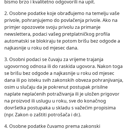
bismo brzo i kvalitetno odgovorili na upit.
2. Osobne podatke koje obrađujemo na temelju vaše
privole, pohranjujemo do povlačenja privole. Ako na
primjer opozovete svoju privolu za primanje
newslettera, podaci vašeg pretplatničkog profila
automatski se blokiraju te potom brišu bez odgode a
najkasnije u roku od mjesec dana.
3. Osobni podaci se čuvaju za vrijeme trajanja
ugovornog odnosa ili do raskida ugovora. Nakon toga
se brišu bez odgode a najkasnije u roku od mjesec
dana ili po isteku svih zakonskih obveza pohranjivanja,
osim u slučaju da je pokrenut postupak prisilne
naplate neplaćenih potraživanja ili je uložen prigovor
na proizvod ili uslugu u roku, sve do konačnog
dovršetka postupaka u skladu s važećim propisima
(npr. Zakon o zaštiti potrošača i dr.).
4. Osobne podatke čuvamo prema zakonski