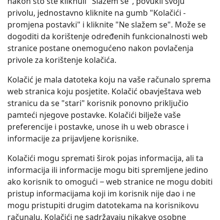
nakon što ste kliknuli "Slažem se", povukli svoju
privolu, jednostavno kliknite na gumb "Kolačići -
promjena postavki" i kliknite "Ne slažem se". Može se
dogoditi da korištenje određenih funkcionalnosti web
stranice postane onemogućeno nakon povlačenja
privole za korištenje kolačića.
Kolačić je mala datoteka koju na vaše računalo sprema
web stranica koju posjetite. Kolačić obavještava web
stranicu da se "stari" korisnik ponovno priključio
pamteći njegove postavke. Kolačići bilježe vaše
preferencije i postavke, unose ih u web obrasce i
informacije za prijavljene korisnike.
Kolačići mogu spremati širok pojas informacija, ali ta
informacija ili informacije mogu biti spremljene jedino
ako korisnik to omogući ‒ web stranice ne mogu dobiti
pristup informacijama koji im korisnik nije dao i ne
mogu pristupiti drugim datotekama na korisnikovu
računalu. Kolačići ne sadržavaju nikakve osobne