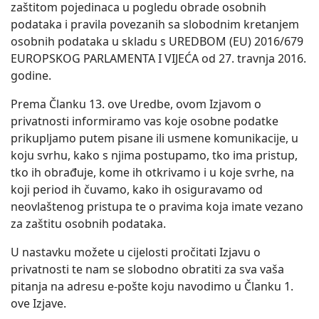
zaštitom pojedinaca u pogledu obrade osobnih
podataka i pravila povezanih sa slobodnim kretanjem
osobnih podataka u skladu s UREDBOM (EU) 2016/679
EUROPSKOG PARLAMENTA I VIJEĆA od 27. travnja 2016.
godine.
Prema Članku 13. ove Uredbe, ovom Izjavom o
privatnosti informiramo vas koje osobne podatke
prikupljamo putem pisane ili usmene komunikacije, u
koju svrhu, kako s njima postupamo, tko ima pristup,
tko ih obrađuje, kome ih otkrivamo i u koje svrhe, na
koji period ih čuvamo, kako ih osiguravamo od
neovlaštenog pristupa te o pravima koja imate vezano
za zaštitu osobnih podataka.
U nastavku možete u cijelosti pročitati Izjavu o
privatnosti te nam se slobodno obratiti za sva vaša
pitanja na adresu e-pošte koju navodimo u Članku 1.
ove Izjave.