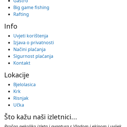
Gastro
Big game fishing
Rafting
Info
Uvjeti korištenja
Izjava o privatnosti
Načini plaćanja
Sigurnost plaćanja
Kontakt
Lokacije
Bjelolasica
Krk
Risnjak
Učka
Što kažu naši izletnici...
Prošao nekoliko izleta i avantura s Vladom i ekipom i uvijek