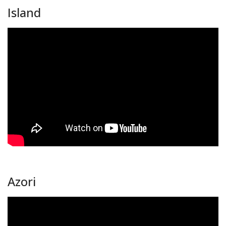
Island
Azori