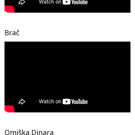
Brač
Omiška Dinara