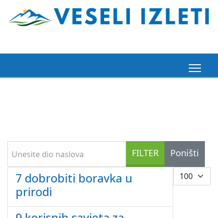
Madeira, 6. 3. 2026.
Pogledaj ovdje
Unesite dio naslova
FILTER
Poništi
Prikaz #
7 dobrobiti boravka u
prirodi
9 korisnih savjeta za