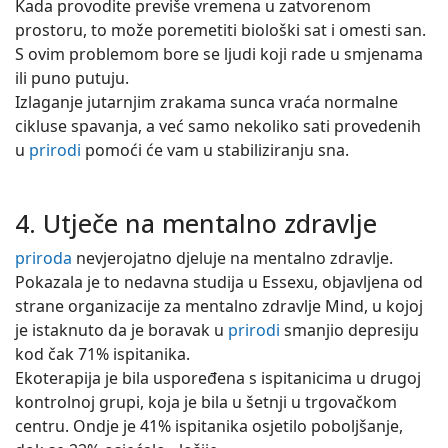
Kada provodite previše vremena u zatvorenom
prostoru, to može poremetiti biološki sat i omesti san.
S ovim problemom bore se ljudi koji rade u smjenama
ili puno putuju.
Izlaganje jutarnjim zrakama sunca vraća normalne
cikluse spavanja, a već samo nekoliko sati provedenih
u
prirodi
pomoći će vam u stabiliziranju sna.
4. Utječe na mentalno zdravlje
priroda
nevjerojatno djeluje na mentalno zdravlje.
Pokazala je to nedavna studija u Essexu, objavljena od
strane organizacije za mentalno zdravlje Mind, u kojoj
je istaknuto da je boravak u
prirodi
smanjio depresiju
kod čak 71% ispitanika.
Ekoterapija je bila uspoređena s ispitanicima u drugoj
kontrolnoj grupi, koja je bila u šetnji u trgovačkom
centru. Ondje je 41% ispitanika osjetilo poboljšanje,