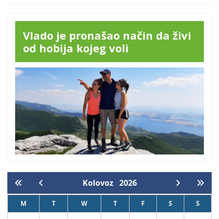
Vlado je pronašao način da živi
od hobija kojeg voli
Kolovoz
2026
M
T
W
T
F
S
S