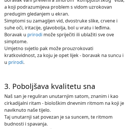
a koji podrazumijeva problem s vidom uzrokovan
predugim gledanjem u ekran.
Simptomi su zamagljen vid, dvostruke slike, crvene i
suhe oči, iritacije, glavobolja, bol u vratu i leđima.
Boravak u
prirodi
može spriječiti ili ublažiti sve ove
simptome.
Umjetno svjetlo pak može prouzrokovati
kratkovidnost, za koju je opet lijek - boravak na suncu i
u
prirodi
.
3. Poboljšava kvalitetu sna
Naš san je reguliran unutarnjim satom, znanim i kao
cirkadijalni ritam - biološkim dnevnim ritmom na koji je
naviknuto naše tijelo.
Taj unutarnji sat povezan je sa suncem, te ritmom
budnosti i spavanja.