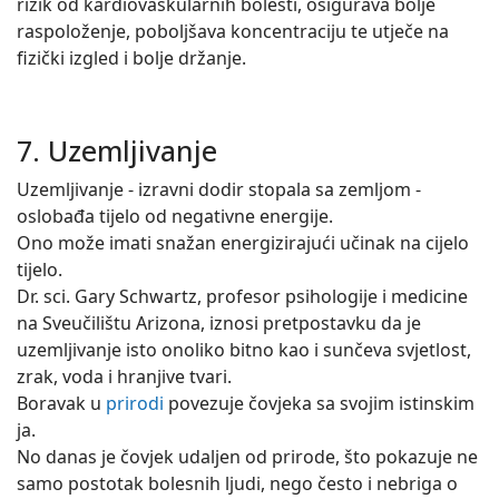
rizik od kardiovaskularnih bolesti, osigurava bolje
raspoloženje, poboljšava koncentraciju te utječe na
fizički izgled i bolje držanje.
7. Uzemljivanje
Uzemljivanje - izravni dodir stopala sa zemljom -
oslobađa tijelo od negativne energije.
Ono može imati snažan energizirajući učinak na cijelo
tijelo.
Dr. sci. Gary Schwartz, profesor psihologije i medicine
na Sveučilištu Arizona, iznosi pretpostavku da je
uzemljivanje isto onoliko bitno kao i sunčeva svjetlost,
zrak, voda i hranjive tvari.
Boravak u
prirodi
povezuje čovjeka sa svojim istinskim
ja.
No danas je čovjek udaljen od prirode, što pokazuje ne
samo postotak bolesnih ljudi, nego često i nebriga o