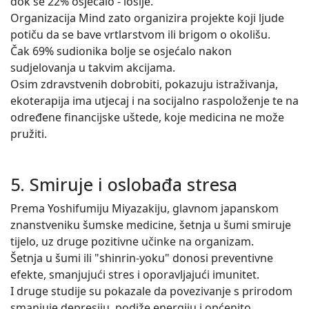
dok se 22% osjećalo - lošije.
Organizacija Mind zato organizira projekte koji ljude
potiču da se bave vrtlarstvom ili brigom o okolišu.
Čak 69% sudionika bolje se osjećalo nakon
sudjelovanja u takvim akcijama.
Osim zdravstvenih dobrobiti, pokazuju istraživanja,
ekoterapija ima utjecaj i na socijalno raspoloženje te na
određene financijske uštede, koje medicina ne može
pružiti.
5. Smiruje i oslobađa stresa
Prema Yoshifumiju Miyazakiju, glavnom japanskom
znanstveniku šumske medicine, šetnja u šumi smiruje
tijelo, uz druge pozitivne učinke na organizam.
Šetnja u šumi ili "shinrin-yoku" donosi preventivne
efekte, smanjujući stres i oporavljajući imunitet.
I druge studije su pokazale da povezivanje s prirodom
smanjuje depresiju, podiže energiju i općenito