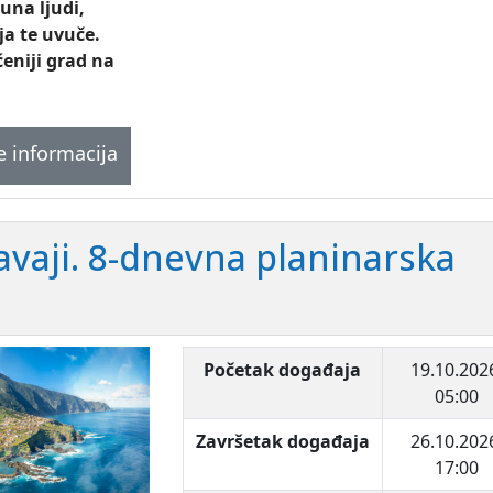
una ljudi,
ja te uvuče.
eniji grad na
e informacija
vaji. 8-dnevna planinarska
Početak događaja
19.10.202
05:00
Završetak događaja
26.10.202
17:00