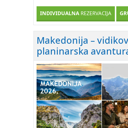
INDIVIDUALNA
REZERVACIJA
GR
Makedonija – vidikov
planinarska avantur