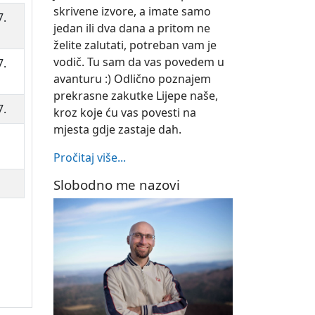
skrivene izvore, a imate samo
7.
jedan ili dva dana a pritom ne
želite zalutati, potreban vam je
vodič. Tu sam da vas povedem u
7.
avanturu :) Odlično poznajem
prekrasne zakutke Lijepe naše,
7.
kroz koje ću vas povesti na
mjesta gdje zastaje dah.
Pročitaj više...
Slobodno me nazovi