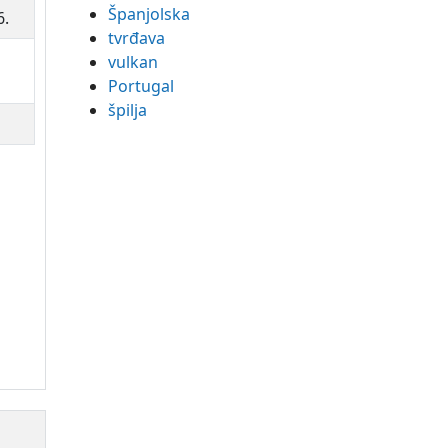
Španjolska
6.
tvrđava
vulkan
Portugal
špilja