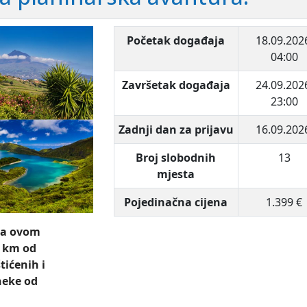
Početak događaja
18.09.202
04:00
Završetak događaja
24.09.202
23:00
Zadnji dan za prijavu
16.09.202
Broj slobodnih
13
mjesta
Pojedinačna cijena
1.399 €
 Na ovom
 km od
tićenih i
neke od
.