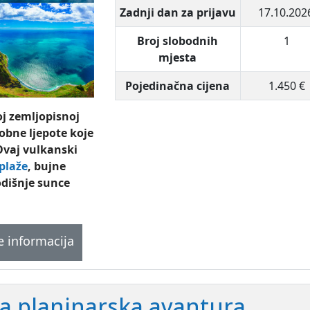
Zadnji dan za prijavu
17.10.202
Broj slobodnih
1
mjesta
Pojedinačna cijena
1.450 €
j zemljopisnoj
obne ljepote koje
Ovaj vulkanski
plaže
, bujne
dišnje sunce
e informacija
na planinarska avantura.