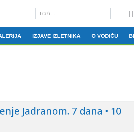
Traži
ALERIJA
IZJAVE IZLETNIKA
O VODIČU
B
renje Jadranom. 7 dana • 10