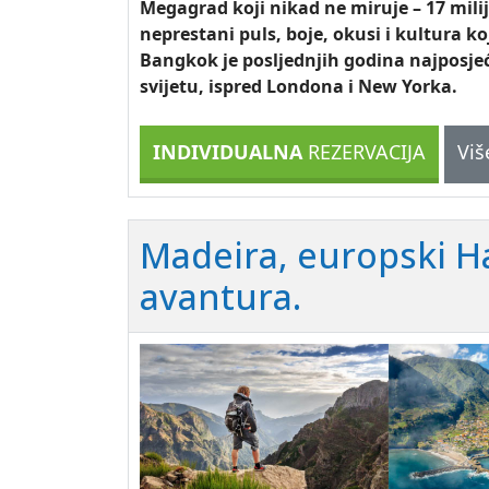
Megagrad koji nikad ne miruje – 17 milij
neprestani puls, boje, okusi i kultura ko
Bangkok je posljednjih godina najposjeć
svijetu, ispred Londona i New Yorka.
INDIVIDUALNA
REZERVACIJA
Viš
Madeira, europski Ha
avantura.