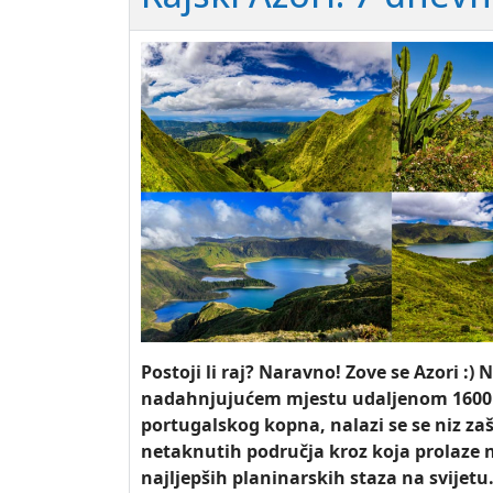
Postoji li raj? Naravno! Zove se Azori :)
nadahnjujućem mjestu udaljenom 1600
portugalskog kopna, nalazi se se niz zaš
netaknutih područja kroz koja prolaze 
najljepših planinarskih staza na svijetu