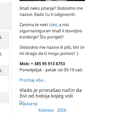
Imaš neko pitanje? Slobodno me
nazovi. Rado ću ti odgovoriti.
Zanima te neki
izlet
, a nisi
sigurna/siguran imaš li dovoljno
kondicije? Što ponijeti?
6.
Slobodno me nazovi ili piši, biti će
mi drago da ti mogu pomoći :)
6.
Mob: + 385 95 913 6753
Ponedjeljak - petak od 09-19 sati.
6.
Pročitaj više...
Vlado je pronašao način da
živi od hobija kojeg voli
Kolovoz
2026