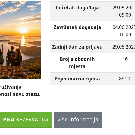
Početak događaja
29.05.202
09:00
Završetak događaja
04.06.202
16:00
Zadnji dan za prijavu
29.05.202
Broj slobodnih
16
mjesta
Pojedinačna cijena
891 €
raživanja
onosi novu stazu,
UPNA
REZERVACIJA
Više informacija