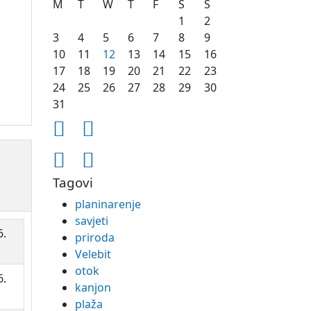
M
T
W
T
F
S
S
1
2
3
4
5
6
7
8
9
10
11
12
13
14
15
16
17
18
19
20
21
22
23
24
25
26
27
28
29
30
31
Tagovi
planinarenje
savjeti
6.
priroda
Velebit
otok
6.
kanjon
plaža