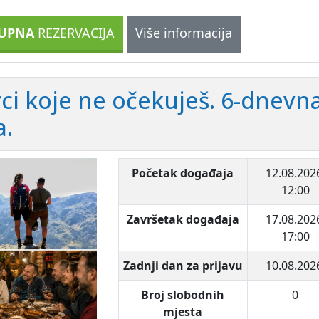
UPNA
REZERVACIJA
Više informacija
ci koje ne očekuješ. 6-dnevn
a.
Početak događaja
12.08.202
12:00
Završetak događaja
17.08.202
17:00
Zadnji dan za prijavu
10.08.202
Broj slobodnih
0
mjesta