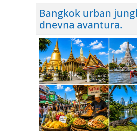
Bangkok urban jungle
dnevna avantura.