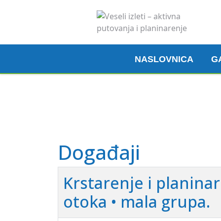
NASLOVNICA
G
Madeira, 6. 3. 2026.
Pogledaj ovdje
Događaji
Krstarenje i planina
otoka • mala grupa.