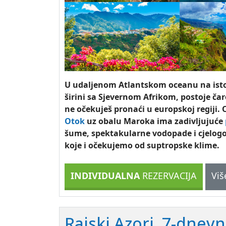
U udaljenom Atlantskom oceanu na isto
širini sa Sjevernom Afrikom, postoje čar
ne očekuješ pronaći u europskoj regiji. 
Otok
uz obalu Maroka ima zadivljujuće
šume, spektakularne vodopade i cjelogo
koje i očekujemo od suptropske klime.
INDIVIDUALNA
REZERVACIJA
Viš
Rajski Azori. 7-dnev