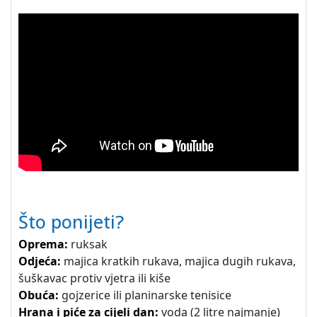
Što ponijeti?
Oprema:
ruksak
Odjeća:
majica kratkih rukava, majica dugih rukava,
šuškavac protiv vjetra ili kiše
Obuća:
gojzerice ili planinarske tenisice
Hrana i piće za cijeli dan:
voda (2 litre najmanje)