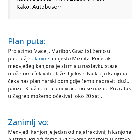
Kako: Autobusom
Plan puta:
Prolazimo Macelj, Maribor, Graz i stižemo u
podnožje
planine
u mjesto Mixnitz. Početak
medvjeđeg kanjona je strm a u nastavku staze
možemo očekivati blaže dijelove. Na kraju kanjona
čeka nas planinarski dom gdje ćemo napraviti dužu
pauzu. Kružnom turom vraćamo se nazad. Povratak
u Zagreb možemo očekivati oko 20 sati.
Zanimljivo:
Medvjeđi kanjon je jedan od najatraktivnijih kanjona
Austrije. Prijeći ćemo 164 drvenih mostova i ljestava,