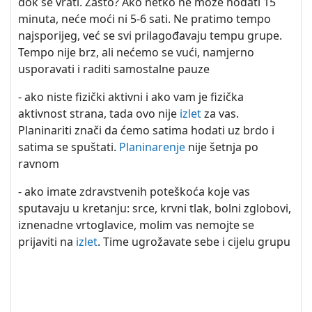
dok se vrati. Zašto? Ako netko ne može hodati 15
minuta, neće moći ni 5-6 sati. Ne pratimo tempo
najsporijeg, već se svi prilagođavaju tempu grupe.
Tempo nije brz, ali nećemo se vući, namjerno
usporavati i raditi samostalne pauze
- ako niste fizički aktivni i ako vam je fizička
aktivnost strana, tada ovo nije
izlet
za vas.
Planinariti znači da ćemo satima hodati uz brdo i
satima se spuštati.
Planinarenje
nije šetnja po
ravnom
- ako imate zdravstvenih poteškoća koje vas
sputavaju u kretanju: srce, krvni tlak, bolni zglobovi,
iznenadne vrtoglavice, molim vas nemojte se
prijaviti na
izlet
. Time ugrožavate sebe i cijelu grupu