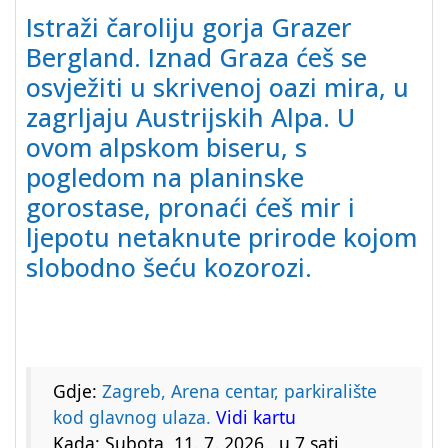
Istraži čaroliju gorja Grazer
Bergland. Iznad Graza ćeš se
osvježiti u skrivenoj oazi mira, u
zagrljaju Austrijskih Alpa. U
ovom alpskom biseru, s
pogledom na planinske
gorostase, pronaći ćeš mir i
ljepotu netaknute prirode kojom
slobodno šeću kozorozi.
Gdje:
Zagreb, Arena centar, parkiralište
kod glavnog ulaza.
Vidi kartu
Kada: Subota, 11. 7. 2026., u 7 sati