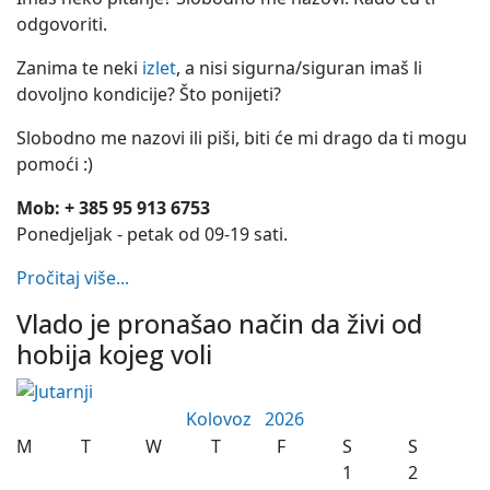
odgovoriti.
Zanima te neki
izlet
, a nisi sigurna/siguran imaš li
dovoljno kondicije? Što ponijeti?
Slobodno me nazovi ili piši, biti će mi drago da ti mogu
pomoći :)
Mob: + 385 95 913 6753
Ponedjeljak - petak od 09-19 sati.
Pročitaj više...
Vlado je pronašao način da živi od
hobija kojeg voli
Kolovoz
2026
M
T
W
T
F
S
S
1
2