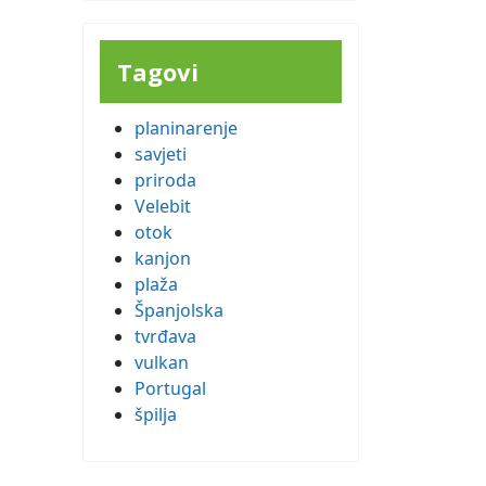
Tagovi
planinarenje
savjeti
priroda
Velebit
otok
kanjon
plaža
Španjolska
tvrđava
vulkan
Portugal
špilja