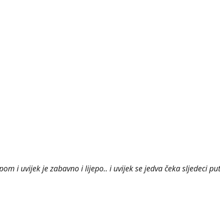
m i uvijek je zabavno i lijepo.. i uvijek se jedva čeka sljedeci put!