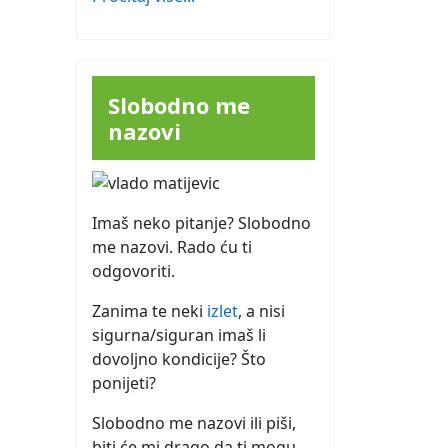
Slobodno me
nazovi
Imaš neko pitanje? Slobodno
me nazovi. Rado ću ti
odgovoriti.
Zanima te neki
izlet
, a nisi
sigurna/siguran imaš li
dovoljno kondicije? Što
ponijeti?
Slobodno me nazovi ili piši,
biti će mi drago da ti mogu