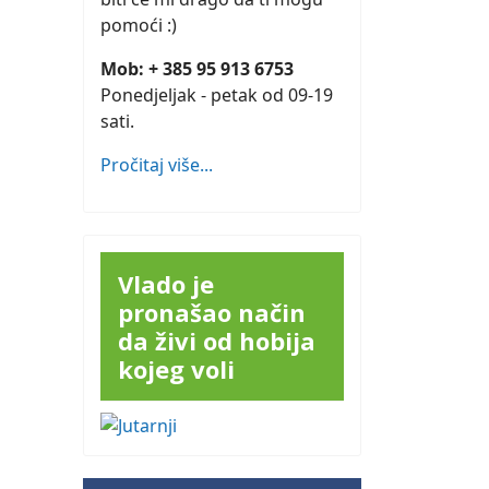
pomoći :)
Mob: + 385 95 913 6753
Ponedjeljak - petak od 09-19
sati.
Pročitaj više...
Vlado je
pronašao način
da živi od hobija
kojeg voli