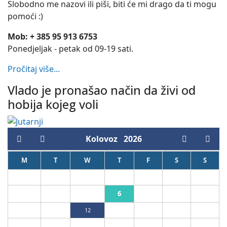
Slobodno me nazovi ili piši, biti će mi drago da ti mogu
pomoći :)
Mob: + 385 95 913 6753
Ponedjeljak - petak od 09-19 sati.
Pročitaj više...
Vlado je pronašao način da živi od
hobija kojeg voli
Kolovoz
2026
M
T
W
T
F
S
S
1
2
6
3
4
5
7
8
9
10
11
12
13
14
15
16
17
18
19
20
21
22
23