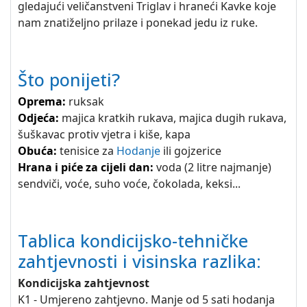
gledajući veličanstveni Triglav i hraneći Kavke koje
nam znatiželjno prilaze i ponekad jedu iz ruke.
Što ponijeti?
Oprema:
ruksak
Odjeća:
majica kratkih rukava, majica dugih rukava,
šuškavac protiv vjetra i kiše, kapa
Obuća:
tenisice za
Hodanje
ili gojzerice
Hrana i piće za cijeli dan:
voda (2 litre najmanje)
sendviči, voće, suho voće, čokolada, keksi...
Tablica kondicijsko-tehničke
zahtjevnosti i visinska razlika:
Kondicijska zahtjevnost
K1 - Umjereno zahtjevno. Manje od 5 sati hodanja