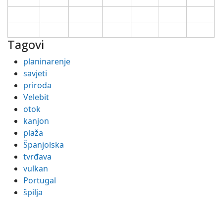
24
25
26
27
28
29
30
31
Tagovi
planinarenje
savjeti
priroda
Velebit
otok
kanjon
plaža
Španjolska
tvrđava
vulkan
Portugal
špilja