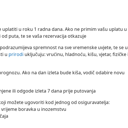
e uplatiti u roku 1 radna dana. Ako ne primim vašu uplatu u
d puta, te se vaša rezervacija otkazuje
 podrazumijeva spremnost na sve vremenske uvjete, te se u
sti u
prirodi
uključuju: vrućinu, hladnoću, kišu, vjetar, fizičke 
ognozu. Ako na dan izleta bude kiša, vodič odabire novu
ene ili odgode izleta 7 dana prije putovanja
oji možete ugovoriti kod jednog od osiguravatelja:
 vrijeme boravka u inozemstvu
čaja