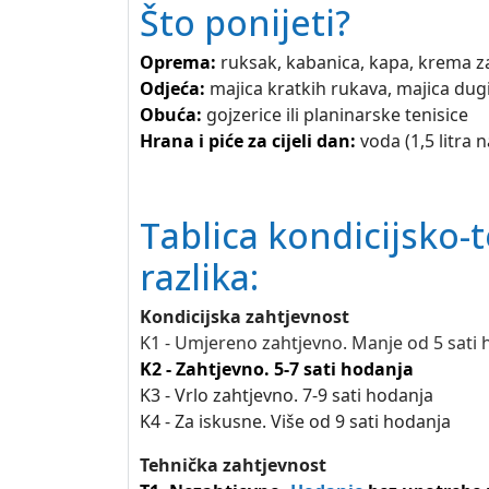
Što ponijeti?
Oprema:
ruksak, kabanica, kapa, krema z
Odjeća:
majica kratkih rukava, majica dugi
Obuća:
gojzerice ili planinarske tenisice
Hrana i piće za cijeli dan:
voda (1,5 litra 
Tablica kondicijsko-t
razlika:
Kondicijska zahtjevnost
K1 - Umjereno zahtjevno. Manje od 5 sati
K2 - Zahtjevno. 5-7 sati hodanja
K3 - Vrlo zahtjevno. 7-9 sati hodanja
K4 - Za iskusne. Više od 9 sati hodanja
Tehnička zahtjevnost