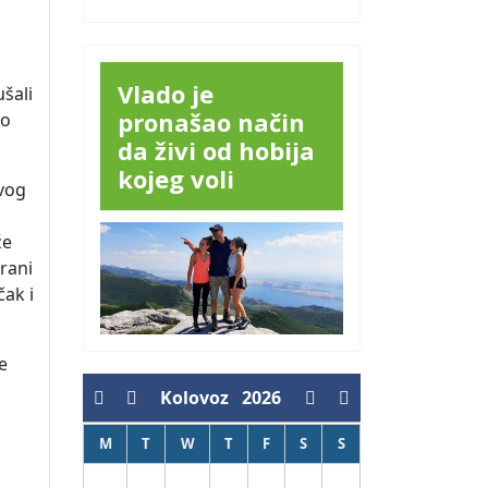
Vlado je
ušali
pronašao način
no
da živi od hobija
kojeg voli
ovog
že
rani
čak i
e
Kolovoz
2026
M
T
W
T
F
S
S
1
2