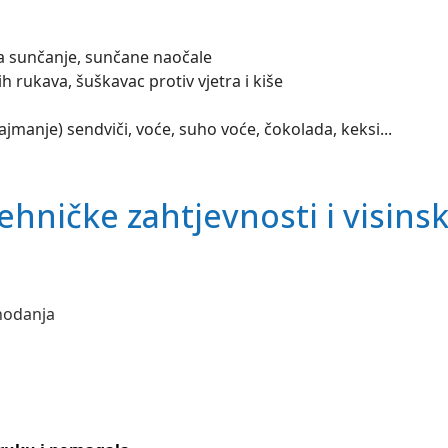
a sunčanje, sunčane naočale
h rukava, šuškavac protiv vjetra i kiše
najmanje) sendviči, voće, suho voće, čokolada, keksi...
ehničke zahtjevnosti i visins
 hodanja