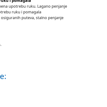
ruku i pomagala
ena upotrebu ruku. Lagano penjanje
otrebu ruku i pomagala
e osiguranih puteva, stalno penjanje
m
.
e: