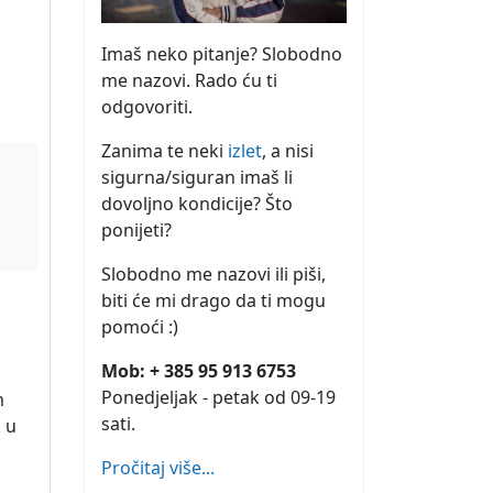
Imaš neko pitanje? Slobodno
me nazovi. Rado ću ti
odgovoriti.
Zanima te neki
izlet
, a nisi
sigurna/siguran imaš li
dovoljno kondicije? Što
ponijeti?
Slobodno me nazovi ili piši,
biti će mi drago da ti mogu
pomoći :)
Mob: + 385 95 913 6753
Ponedjeljak - petak od 09-19
m
sati.
 u
Pročitaj više...