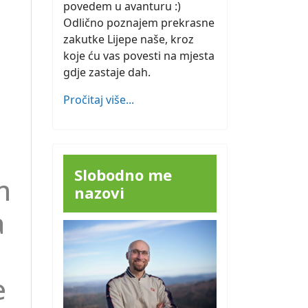
povedem u avanturu :)
Odlično poznajem prekrasne
zakutke Lijepe naše, kroz
koje ću vas povesti na mjesta
gdje zastaje dah.
Pročitaj više...
Slobodno me
m
nazovi
a
e