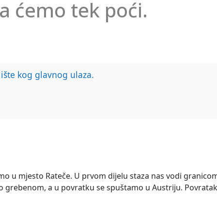
a ćemo tek poći.
lište kog glavnog ulaza.
emo u mjesto Rateče. U prvom dijelu staza nas vodi granico
mo grebenom, a u povratku se spuštamo u Austriju. Povratak