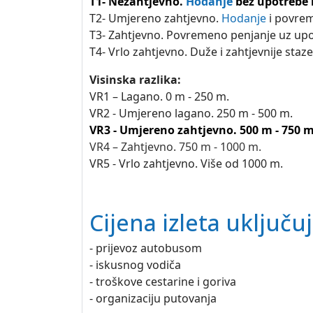
T1- Nezahtjevno.
Hodanje
bez upotrebe 
T2- Umjereno zahtjevno.
Hodanje
i povrem
T3- Zahtjevno. Povremeno penjanje uz up
T4- Vrlo zahtjevno. Duže i zahtjevnije staz
Visinska razlika:
VR1 – Lagano. 0 m - 250 m.
VR2 - Umjereno lagano. 250 m - 500 m.
VR3 - Umjereno zahtjevno. 500 m - 750 
VR4 – Zahtjevno. 750 m - 1000 m.
VR5 - Vrlo zahtjevno. Više od 1000 m.
Cijena izleta uključuj
- prijevoz autobusom
- iskusnog vodiča
- troškove cestarine i goriva
- organizaciju putovanja