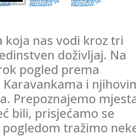
 koja nas vodi kroz tri
jedinstven doživljaj. Na
irok pogled prema
, Karavankama i njihovi
ma. Prepoznajemo mjest
ć bili, prisjećamo se
 i pogledom tražimo nek