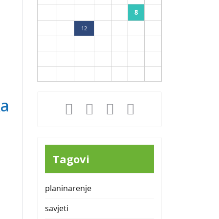
8
3
4
5
6
7
9
10
11
12
13
14
15
16
17
18
19
20
21
22
23
24
25
26
27
28
29
30
31
ka
Tagovi
planinarenje
savjeti