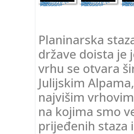
Planinarska staza
države doista je 
vrhu se otvara š
Julijskim Alpama
najvišim vrhovi
na kojima smo ve
prijeđenih staza