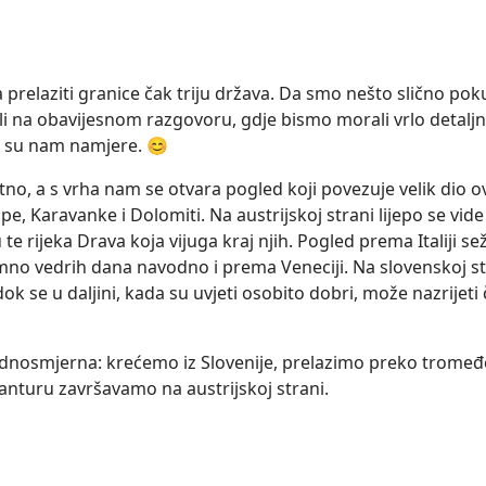
a prelaziti granice čak triju država. Da smo nešto slično pok
šili na obavijesnom razgovoru, gdje bismo morali vrlo detalj
e su nam namjere. 😊
o, a s vrha nam se otvara pogled koji povezuje velik dio 
pe, Karavanke i Dolomiti. Na austrijskoj strani lijepo se vide
 te rijeka Drava koja vijuga kraj njih. Pogled prema Italiji se
nimno vedrih dana navodno i prema Veneciji. Na slovenskoj st
k se u daljini, kada su uvjeti osobito dobri, može nazrijeti 
 jednosmjerna: krećemo iz Slovenije, prelazimo preko tromeđ
 avanturu završavamo na austrijskoj strani.