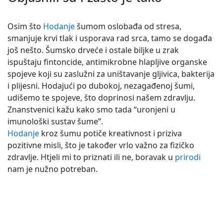
Osim što
Hodanje
šumom oslobađa od stresa,
smanjuje krvi tlak i usporava rad srca, tamo se događa
još nešto. Šumsko drveće i ostale biljke u zrak
ispuštaju fintoncide, antimikrobne hlapljive organske
spojeve koji su zaslužni za uništavanje gljivica, bakterija
i plijesni. Hodajući po dubokoj, nezagađenoj šumi,
udišemo te spojeve, što doprinosi našem zdravlju.
Znanstvenici kažu kako smo tada “uronjeni u
imunološki sustav šume”.
Hodanje
kroz šumu potiče kreativnost i priziva
pozitivne misli, što je također vrlo važno za fizičko
zdravlje. Htjeli mi to priznati ili ne, boravak u
prirodi
nam je nužno potreban.