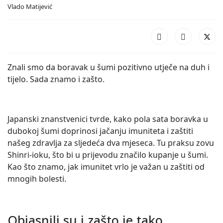
Vlado Matijević
Znali smo da boravak u šumi pozitivno utječe na duh i
tijelo. Sada znamo i zašto.
Japanski znanstvenici tvrde, kako pola sata boravka u
dubokoj šumi doprinosi jačanju imuniteta i zaštiti
našeg zdravlja za sljedeća dva mjeseca. Tu praksu zovu
Shinri-ioku, što bi u prijevodu značilo kupanje u šumi.
Kao što znamo, jak imunitet vrlo je važan u zaštiti od
mnogih bolesti.
Objasnili su i zašto je tako