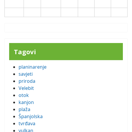
24
25
26
27
28
29
30
31
Tagovi
planinarenje
savjeti
priroda
Velebit
otok
kanjon
plaža
Španjolska
tvrđava
vulkan