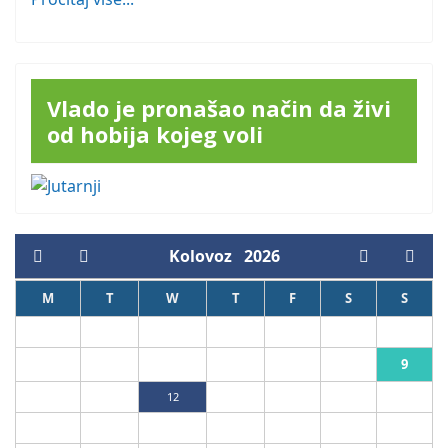
Vlado je pronašao način da živi
od hobija kojeg voli
Kolovoz
2026
M
T
W
T
F
S
S
1
2
9
3
4
5
6
7
8
10
11
12
13
14
15
16
17
18
19
20
21
22
23