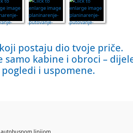
 koji postaju dio tvoje priče.
 samo kabine i obroci – dijel
, pogledi i uspomene.
m autobusnom linijom