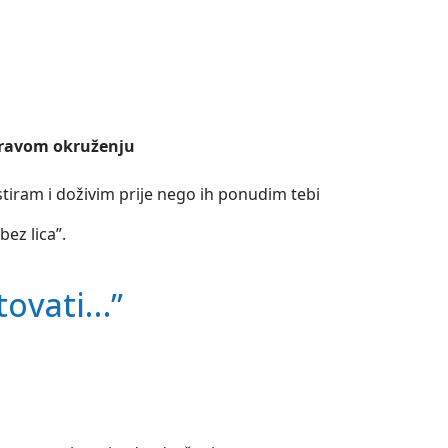
 pravom okruženju
iram i doživim prije nego ih ponudim tebi
bez lica”.
tovati…”