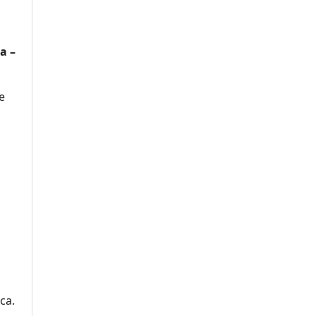
a –
se
ca.