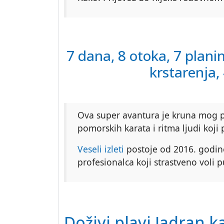
7 dana, 8 otoka, 7 plani
krstarenja
Ova super avantura je kruna mog p
pomorskih karata i ritma ljudi koj
Veseli izleti
postoje od 2016. godine
profesionalca koji strastveno voli 
Doživi plavi Jadran 