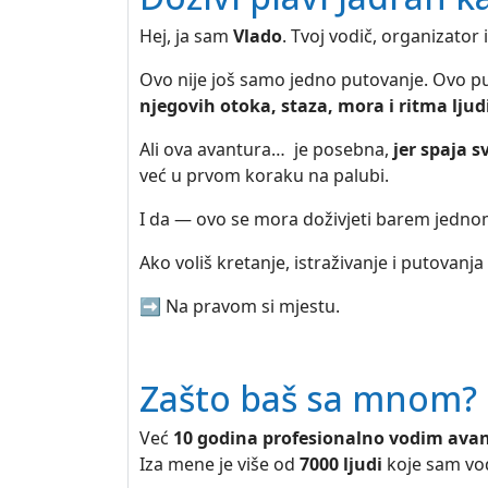
Hej, ja sam
Vlado
. Tvoj vodič, organizator 
Ovo nije još samo jedno putovanje. Ovo p
njegovih otoka, staza, mora i ritma lju
Ali ova avantura… je posebna,
jer spaja s
već u prvom koraku na palubi.
I da — ovo se mora doživjeti barem jedno
Ako voliš kretanje, istraživanje i putovanja 
➡️ Na pravom si mjestu.
Zašto baš sa mnom?
Već
10 godina profesionalno vodim avan
Iza mene je više od
7000 ljudi
koje sam vod