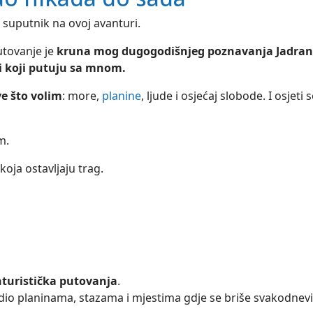
i suputnik na ovoj avanturi.
utovanje je
kruna mog dugogodišnjeg poznavanja Jadran
di koji putuju sa mnom.
ve što volim
: more,
planine
, ljude i osjećaj slobode. I osjeti 
m.
koja ostavljaju trag.
turistička putovanja
.
io planinama, stazama i mjestima gdje se briše svakodnevi