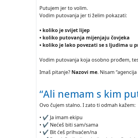
Putujem jer to volim.
Vodim putovanja jer ti želim pokazati:
• koliko je svijet lijep
• koliko putovanja mijenjaju čovjeka
• koliko je lako povezati se s ljudima u
Vodim putovanja koja osobno prođem, test
Imaš pitanje?
Nazovi me
. Nisam “agencija 
“Ali nemam s kim pu
Ovo čujem stalno. I zato ti odmah kažem:
• ✔️ Ja imam ekipu
• ✔️ Nećeš biti sam/sama
• ✔️ Bit ćeš prihvaćen/na