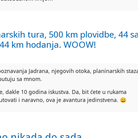
narskih tura, 500 km plovidbe, 44 s
, 44 km hodanja. WOOW!
oznavanja Jadrana, njegovih otoka, planinarskih staz
i putuju sa mnom.
, dakle 10 godina iskustva. Da, bit ćete u rukama
putovati i naravno, ova je avantura jedinstvena. 😀
kao nikada do sada