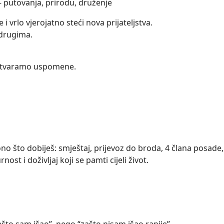
i – putovanja, prirodu, druženje
 vrlo vjerojatno steći nova prijateljstva.
 drugima.
 stvaramo uspomene.
no što dobiješ: smještaj, prijevoz do broda, 4 člana posade,
ost i doživljaj koji se pamti cijeli život.