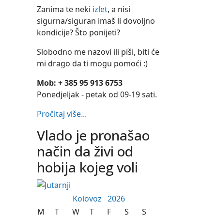
Zanima te neki
izlet
, a nisi
sigurna/siguran imaš li dovoljno
kondicije? Što ponijeti?
Slobodno me nazovi ili piši, biti će
mi drago da ti mogu pomoći :)
Mob: + 385 95 913 6753
Ponedjeljak - petak od 09-19 sati.
Pročitaj više...
Vlado je pronašao
način da živi od
hobija kojeg voli
Kolovoz
2026
M
T
W
T
F
S
S