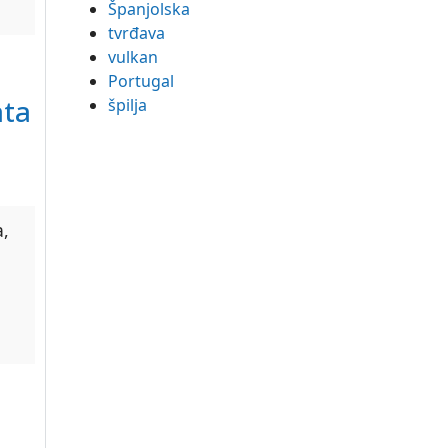
Španjolska
tvrđava
vulkan
Portugal
ata
špilja
a,