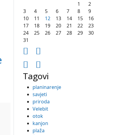
1
2
3
4
5
6
7
8
9
10
11
12
13
14
15
16
17
18
19
20
21
22
23
24
25
26
27
28
29
30
31
e
Tagovi
planinarenje
savjeti
priroda
Velebit
otok
kanjon
plaža