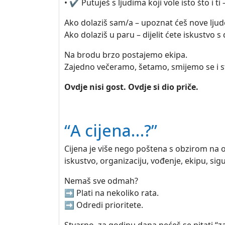
• ✔️ Putuješ s ljudima koji vole isto što i t
Ako dolaziš sam/a – upoznat ćeš nove ljude i
Ako dolaziš u paru – dijelit ćete iskustvo s
Na brodu brzo postajemo ekipa.
Zajedno večeramo, šetamo, smijemo se i
Ovdje nisi gost. Ovdje si dio priče.
“A cijena…?”
Cijena je više nego poštena s obzirom na o
iskustvo, organizaciju, vođenje, ekipu, sigurn
Nemaš sve odmah?
➡️ Plati na nekoliko rata.
➡️ Odredi prioritete.