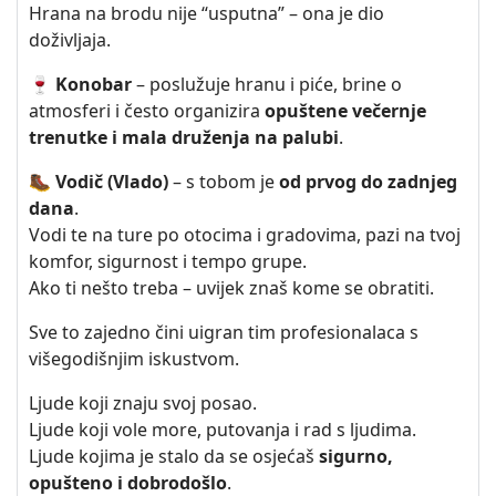
Hrana na brodu nije “usputna” – ona je dio
doživljaja.
🍷
Konobar
– poslužuje hranu i piće, brine o
atmosferi i često organizira
opuštene večernje
trenutke i mala druženja na palubi
.
🥾
Vodič (Vlado)
– s tobom je
od prvog do zadnjeg
dana
.
Vodi te na ture po otocima i gradovima, pazi na tvoj
komfor, sigurnost i tempo grupe.
Ako ti nešto treba – uvijek znaš kome se obratiti.
Sve to zajedno čini uigran tim profesionalaca s
višegodišnjim iskustvom.
Ljude koji znaju svoj posao.
Ljude koji vole more, putovanja i rad s ljudima.
Ljude kojima je stalo da se osjećaš
sigurno,
opušteno i dobrodošlo
.