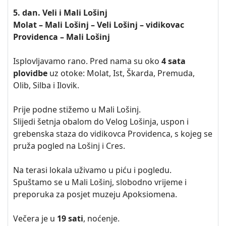
5. dan. Veli i Mali Lošinj
Molat – Mali Lošinj – Veli Lošinj – vidikovac
Providenca – Mali Lošinj
Isplovljavamo rano. Pred nama su oko
4 sata
plovidbe
uz otoke: Molat, Ist, Škarda, Premuda,
Olib, Silba i Ilovik.
Prije podne stižemo u Mali Lošinj.
Slijedi šetnja obalom do Velog Lošinja, uspon i
grebenska staza do vidikovca Providenca, s kojeg se
pruža pogled na Lošinj i Cres.
Na terasi lokala uživamo u piću i pogledu.
Spuštamo se u Mali Lošinj, slobodno vrijeme i
preporuka za posjet muzeju Apoksiomena.
Večera je u
19 sati
, noćenje.