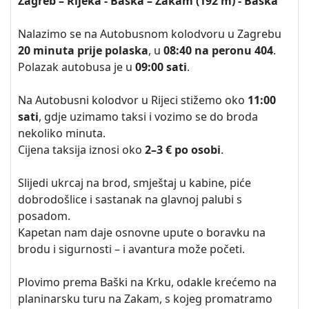
Zagreb – Rijeka - Baška – Zakam (192 m) - Baška
Nalazimo se na Autobusnom kolodvoru u Zagrebu
20 minuta prije polaska
, u
08:40 na peronu 404
.
Polazak autobusa je u
09:00 sati
.
Na Autobusni kolodvor u Rijeci stižemo oko
11:00
sati
, gdje uzimamo taksi i vozimo se do broda
nekoliko minuta.
Cijena taksija iznosi oko
2–3 € po osobi
.
Slijedi ukrcaj na brod, smještaj u kabine, piće
dobrodošlice i sastanak na glavnoj palubi s
posadom.
Kapetan nam daje osnovne upute o boravku na
brodu i sigurnosti – i avantura može početi.
Plovimo prema Baški na Krku, odakle krećemo na
planinarsku turu na Zakam, s kojeg promatramo