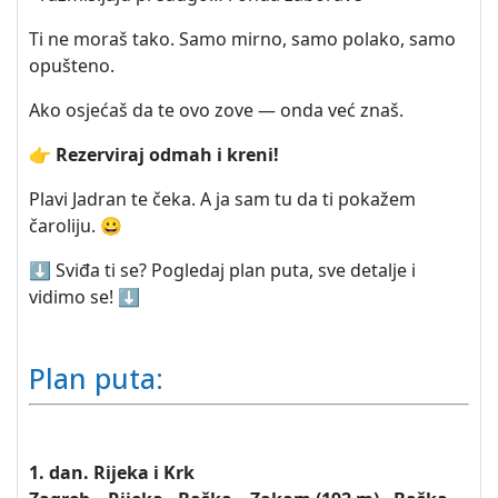
Ti ne moraš tako. Samo mirno, samo polako, samo
opušteno.
Ako osjećaš da te ovo zove — onda već znaš.
👉
Rezerviraj odmah i kreni!
Plavi Jadran te čeka. A ja sam tu da ti pokažem
čaroliju. 😀
⬇️ Sviđa ti se? Pogledaj plan puta, sve detalje i
vidimo se! ⬇️
Plan puta:
1. dan. Rijeka i Krk