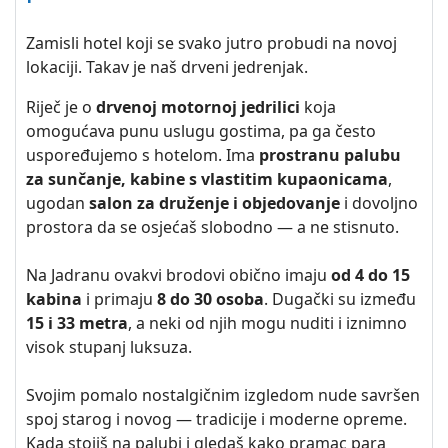
Zamisli hotel koji se svako jutro probudi na novoj
lokaciji. Takav je naš drveni jedrenjak.
Riječ je o
drvenoj motornoj jedrilici
koja
omogućava punu uslugu gostima, pa ga često
uspoređujemo s hotelom. Ima
prostranu palubu
za sunčanje, kabine s vlastitim kupaonicama
,
ugodan
salon za druženje i objedovanje
i dovoljno
prostora da se osjećaš slobodno — a ne stisnuto.
Na Jadranu ovakvi brodovi obično imaju
od 4 do 15
kabina
i primaju
8 do 30 osoba
. Dugački su između
15 i 33 metra
, a neki od njih mogu nuditi i iznimno
visok stupanj luksuza.
Svojim pomalo nostalgičnim izgledom nude savršen
spoj starog i novog — tradicije i moderne opreme.
Kada stojiš na palubi i gledaš kako pramac para