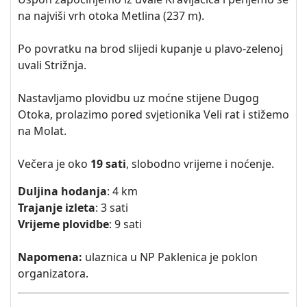
na najviši vrh otoka Metlina (237 m).
Po povratku na brod slijedi kupanje u plavo-zelenoj
uvali Strižnja.
Nastavljamo plovidbu uz moćne stijene Dugog
Otoka, prolazimo pored svjetionika Veli rat i stižemo
na Molat.
Večera je oko
19 sati
, slobodno vrijeme i noćenje.
Duljina hodanja
: 4 km
Trajanje izleta
: 3 sati
Vrijeme plovidbe
: 9 sati
Napomena:
ulaznica u NP Paklenica je poklon
organizatora.