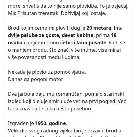
more, shvatiš da to nije samo plovidba. To je osjećaj.
Mir. Prisutan trenutak. Doživljaj koji ostaje.
Brod kojim ćemo mi ploviti dug je
20 metara
. Ima
dvije palube za goste, devet kabina
, prima
18
osoba
i o njemu brinu
četiri člana posade
. Radi se
o manjem brodu, što znači više intime, više mira i
više povezanosti među ljudima.
Nekada je plovio uz pomoć vjetra.
Danas ga pogoni motor.
Dva jarbola daju mu romantičan, pomalo starinski
izgled koji djeluje smirujuće već na prvi pogled. Već
tada znaš da te čeka nešto posebno.
Izgrađen je
1950. godine
.
Velik dio svog radnog vijeka bio je državni brod u