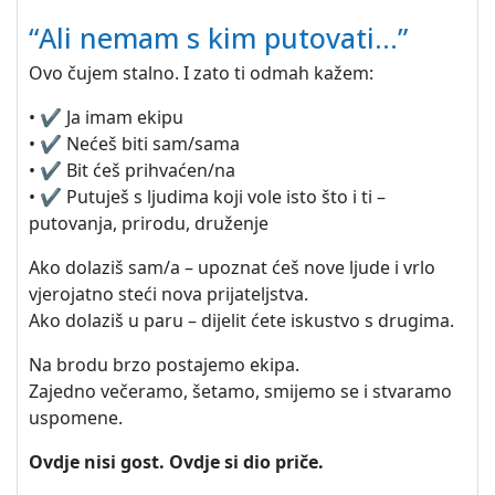
“Ali nemam s kim putovati…”
Ovo čujem stalno. I zato ti odmah kažem:
• ✔️ Ja imam ekipu
• ✔️ Nećeš biti sam/sama
• ✔️ Bit ćeš prihvaćen/na
• ✔️ Putuješ s ljudima koji vole isto što i ti –
putovanja, prirodu, druženje
Ako dolaziš sam/a – upoznat ćeš nove ljude i vrlo
vjerojatno steći nova prijateljstva.
Ako dolaziš u paru – dijelit ćete iskustvo s drugima.
Na brodu brzo postajemo ekipa.
Zajedno večeramo, šetamo, smijemo se i stvaramo
uspomene.
Ovdje nisi gost. Ovdje si dio priče.