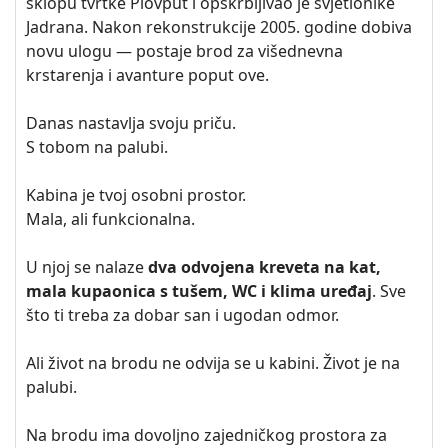
sklopu tvrtke Plovput i opskrbljivao je svjetionike
Jadrana. Nakon rekonstrukcije 2005. godine dobiva
novu ulogu — postaje brod za višednevna
krstarenja i avanture poput ove.
Danas nastavlja svoju priču.
S tobom na palubi.
Kabina je tvoj osobni prostor.
Mala, ali funkcionalna.
U njoj se nalaze
dva odvojena kreveta na kat,
mala kupaonica s tušem, WC i klima uređaj
. Sve
što ti treba za dobar san i ugodan odmor.
Ali život na brodu ne odvija se u kabini. Život je na
palubi.
Na brodu ima dovoljno zajedničkog prostora za