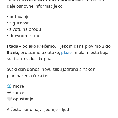
daje osnovne informacije o:
• putovanju
• sigurnosti
• životu na brodu
• dnevnom ritmu
I tada – polako krećemo. Tijekom dana plovimo
3 do
8 sati
, prolazimo uz otoke,
plaže
i mala mjesta koja
se rijetko vide s kopna.
Svaki dan donosi novu sliku Jadrana a nakon
planinarenja čeka te:
🌊 more
☀️ sunce
🤍 opuštanje
A često i ono najvrijednije – ljudi.