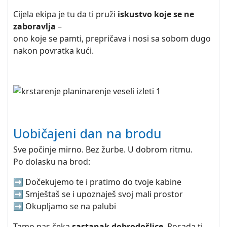
Cijela ekipa je tu da ti pruži
iskustvo koje se ne
zaboravlja
–
ono koje se pamti, prepričava i nosi sa sobom dugo
nakon povratka kući.
Uobičajeni dan na brodu
Sve počinje mirno. Bez žurbe. U dobrom ritmu.
Po dolasku na brod:
➡️ Dočekujemo te i pratimo do tvoje kabine
➡️ Smještaš se i upoznaješ svoj mali prostor
➡️ Okupljamo se na palubi
Tamo nas čeka
sastanak dobrodošlice
. Posada ti