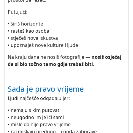
prostor za reset..
Putujući:
• širiš horizonte
• rasteš kao osoba
• stječeš nova iskustva
• upoznaješ nove kulture i ljude
Na kraju dana ne nosiš fotografije —
nosiš osjećaj
da si bio točno tamo gdje trebaš biti
.
Sada je pravo vrijeme
Ljudi najčešće odgađaju jer:
• nemaju s kim putovati
• neugodno im je ići sami
• misle da nije pravo vrijeme
• razmišljaju predugo… i onda zaborave