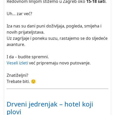
Redovnom linijom stižemo u Zagreb oko
15-18 sati
.
Uh… zar već?
Iza nas su dani puni doživljaja, pogleda, smijeha i
novih prijateljstava.
Uz zagrljaje i poneku suzu, rastajemo se do sljedeće
avanture.
I da – budite spremni.
Veseli izleti
već pripremaju novo putovanje.
Znatiželjni?
Trebate biti. 🙂
Drveni jedrenjak – hotel koji
plovi