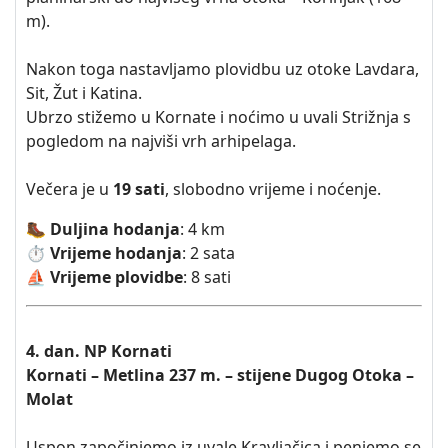
m).
Nakon toga nastavljamo plovidbu uz otoke Lavdara,
Sit, Žut i Katina.
Ubrzo stižemo u Kornate i noćimo u uvali Strižnja s
pogledom na najviši vrh arhipelaga.
Večera je u
19 sati
, slobodno vrijeme i noćenje.
🥾
Duljina hodanja
: 4 km
⏱️ Vrijeme hodanja
: 2 sata
⛵ Vrijeme plovidbe
: 8 sati
4. dan. NP Kornati
Kornati – Metlina 237 m. – stijene Dugog Otoka –
Molat
Uspon započinjemo iz uvale Kravljačica i penjemo se