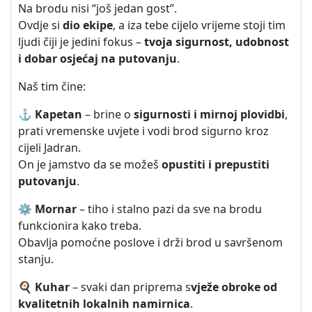
Na brodu nisi “još jedan gost”.
Ovdje si
dio ekipe
, a iza tebe cijelo vrijeme stoji tim
ljudi čiji je jedini fokus –
tvoja sigurnost, udobnost
i dobar osjećaj na putovanju
.
Naš tim čine:
⚓
Kapetan
– brine o
sigurnosti i mirnoj plovidbi
,
prati vremenske uvjete i vodi brod sigurno kroz
cijeli Jadran.
On je jamstvo da se možeš
opustiti i prepustiti
putovanju
.
⚙️
Mornar
– tiho i stalno pazi da sve na brodu
funkcionira kako treba.
Obavlja pomoćne poslove i drži brod u savršenom
stanju.
🍳
Kuhar
– svaki dan priprema s
vježe obroke od
kvalitetnih lokalnih namirnica
.