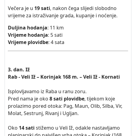
Večera je u
19 sati
, nakon čega slijedi slobodno
vrijeme za istraživanje grada, kupanje i noćenje.
Duljina hodanja
: 11 km
Vrijeme hodanja
: 5 sati
Vrijeme plovidbe
: 4 sata
3. dan. Iž
Rab - Veli Iž – Korinjak 168 m. – Veli Iž - Kornati
Isplovljavamo iz Raba u ranu zoru.
Pred nama je oko
8 sati plovidbe
, tijekom koje
prolazimo pored otoka: Pag, Maun, Olib, Silba, Vir,
Molat, Sestrunj, Rivanj i Ugljan.
Oko
14 sati
stižemo u Veli Iž, odakle nastavljamo
planinarski do najvišeg vrha otoka – Korinjak (168