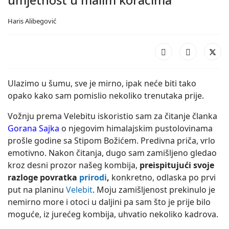
Haris Alibegović
Ulazimo u šumu, sve je mirno, ipak neće biti tako
opako kako sam pomislio nekoliko trenutaka prije.
Vožnju prema Velebitu iskoristio sam za čitanje članka
Gorana Sajka
o njegovim himalajskim pustolovinama
prošle godine sa Stipom Božićem. Predivna priča, vrlo
emotivno. Nakon čitanja, dugo sam zamišljeno gledao
kroz desni prozor našeg kombija,
preispitujući svoje
razloge povratka
prirodi
,
konkretno, odlaska po prvi
put na planinu
Velebit
. Moju zamišljenost prekinulo je
nemirno more i otoci u daljini pa sam što je prije bilo
moguće, iz jurećeg kombija, uhvatio nekoliko kadrova.