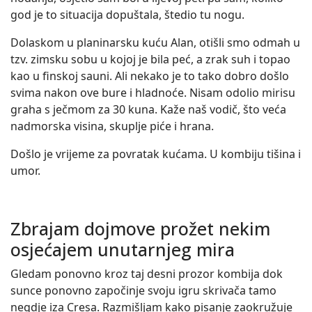
god je to situacija dopuštala, štedio tu nogu.
Dolaskom u planinarsku kuću Alan, otišli smo odmah u
tzv. zimsku sobu u kojoj je bila peć, a zrak suh i topao
kao u finskoj sauni. Ali nekako je to tako dobro došlo
svima nakon ove bure i hladnoće. Nisam odolio mirisu
graha s ječmom za 30 kuna. Kaže naš vodič, što veća
nadmorska visina, skuplje piće i hrana.
Došlo je vrijeme za povratak kućama. U kombiju tišina i
umor.
Zbrajam dojmove prožet nekim
osjećajem unutarnjeg mira
Gledam ponovno kroz taj desni prozor kombija dok
sunce ponovno započinje svoju igru skrivača tamo
negdje iza Cresa. Razmišljam kako pisanje zaokružuje