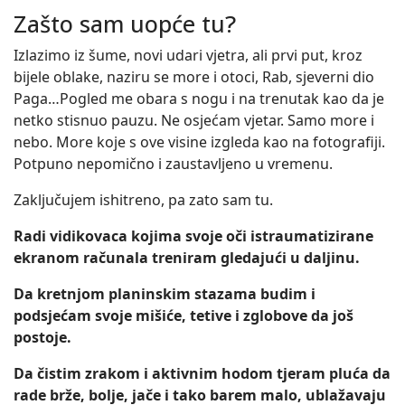
Zašto sam uopće tu?
Izlazimo iz šume, novi udari vjetra, ali prvi put, kroz
bijele oblake, naziru se more i otoci, Rab, sjeverni dio
Paga…Pogled me obara s nogu i na trenutak kao da je
netko stisnuo pauzu. Ne osjećam vjetar. Samo more i
nebo. More koje s ove visine izgleda kao na fotografiji.
Potpuno nepomično i zaustavljeno u vremenu.
Zaključujem ishitreno, pa zato sam tu.
Radi vidikovaca kojima svoje oči istraumatizirane
ekranom računala treniram gledajući u daljinu.
Da kretnjom planinskim stazama budim i
podsjećam svoje mišiće, tetive i zglobove da još
postoje.
Da čistim zrakom i aktivnim hodom tjeram pluća da
rade brže, bolje, jače i tako barem malo, ublažavaju