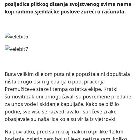
posljedice plitkog disanja svojstvenog svima nama
koji radimo sjedilačke poslove zureći u računala.
Bura velikim dijelom puta nije popuštala ni dopuštala
ništa drugo osim gledanja u pod, praćenja
Premužićeve staze i tempa ostatka ekipe. Kratki
šumoviti zakloni omogućavali su povremene predahe
za unos vode i skidanje kapuljače. Kako se bližilo
podne, sve više se razvedravalo i sunčeve zrake
obasjavale su naša lica koja su virila iz vjetrovki.
Na povratku, pred sam kraj, nakon otprilike 12 km
hodanja, osjetio sam bol u lijevoj peti pa sam, koliko