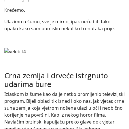
Krećemo.
Ulazimo u šumu, sve je mirno, ipak neće biti tako
opako kako sam pomislio nekoliko trenutaka prije.
Crna zemlja i drveće istrgnuto
udarima bure
Izlaskom iz šume kao da je netko promijenio televizijski
program. Bijeli oblaci tik iznad i oko nas, jak vjetar, crna
suha zemlja koja vjetrom nošena ulazi u oči i neobično
korijenje na površini. Kao iz nekog horor filma.
Navlačim brzinski kapuljaču preko glave dok vjetar
nemilosrdno šamara sve redom. Na jednom