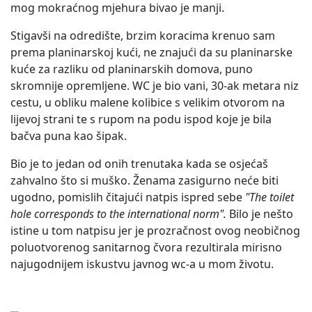
mog mokraćnog mjehura bivao je manji.
Stigavši na odredište, brzim koracima krenuo sam
prema planinarskoj kući, ne znajući da su planinarske
kuće za razliku od planinarskih domova, puno
skromnije opremljene. WC je bio vani, 30-ak metara niz
cestu, u obliku malene kolibice s velikim otvorom na
lijevoj strani te s rupom na podu ispod koje je bila
bačva puna kao šipak.
Bio je to jedan od onih trenutaka kada se osjećaš
zahvalno što si muško. Ženama zasigurno neće biti
ugodno, pomislih čitajući natpis ispred sebe
"The toilet
hole corresponds to the international norm".
Bilo je nešto
istine u tom natpisu jer je prozračnost ovog neobičnog
poluotvorenog sanitarnog čvora rezultirala mirisno
najugodnijem iskustvu javnog wc-a u mom životu.