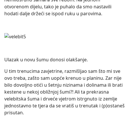
otvorenom dijelu, tako je puhalo da smo nastavili
hodati dalje držeći se ispod ruku u parovima.
Ulazak u novu šumu donosi olakšanje.
U tim trenucima zavjetrine, razmišljao sam što mi sve
ovo treba, zašto sam uopće krenuo u planinu. Zar nije
bilo dovoljno otići u šetnju nizinama i dolinama ili brati
kestene u nekoj obližnjoj šumi?! Ali ta prekrasna
velebitska šuma i drveće vjetrom istrgnuto iz zemlje
jednostavno te tjera da se vratiš u trenutak i (p)ostaneš
prisutan.