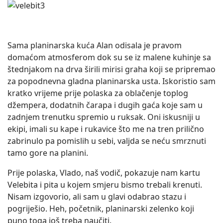
Sama planinarska kuća Alan odisala je pravom
domaćom atmosferom dok su se iz malene kuhinje sa
štednjakom na drva širili mirisi graha koji se pripremao
za popodnevna gladna planinarska usta. Iskoristio sam
kratko vrijeme prije polaska za oblačenje toplog
džempera, dodatnih čarapa i dugih gaća koje sam u
zadnjem trenutku spremio u ruksak. Oni iskusniji u
ekipi, imali su kape i rukavice što me na tren prilično
zabrinulo pa pomislih u sebi, valjda se neću smrznuti
tamo gore na planini.
Prije polaska, Vlado, naš vodič, pokazuje nam kartu
Velebita i pita u kojem smjeru bismo trebali krenuti.
Nisam izgovorio, ali sam u glavi odabrao stazu i
pogriješio. Heh, početnik, planinarski zelenko koji
puno toga još treba naučiti.