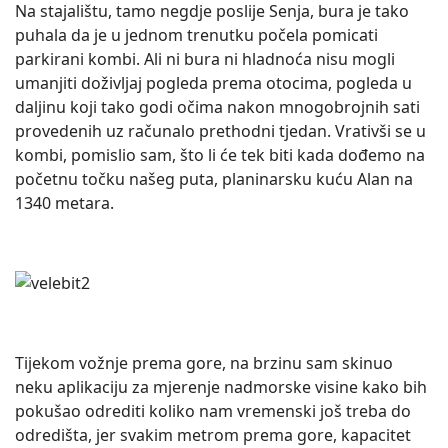
Na stajalištu, tamo negdje poslije Senja, bura je tako
puhala da je u jednom trenutku počela pomicati
parkirani kombi. Ali ni bura ni hladnoća nisu mogli
umanjiti doživljaj pogleda prema otocima, pogleda u
daljinu koji tako godi očima nakon mnogobrojnih sati
provedenih uz računalo prethodni tjedan. Vrativši se u
kombi, pomislio sam, što li će tek biti kada dođemo na
početnu točku našeg puta, planinarsku kuću Alan na
1340 metara.
Tijekom vožnje prema gore, na brzinu sam skinuo
neku aplikaciju za mjerenje nadmorske visine kako bih
pokušao odrediti koliko nam vremenski još treba do
odredišta, jer svakim metrom prema gore, kapacitet