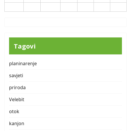
31
Tagovi
planinarenje
savjeti
priroda
Velebit
otok
kanjon