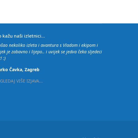
o kažu naši izletnici...
ošao nekoliko izleta i avantura s Vladom i ekipom i
jek je zabavno i lijepo.. i uvijek se jedva čeka sljedeci
! :)
rko Čavka, Zagreb
GLEDAJ VIŠE IZJAVA...