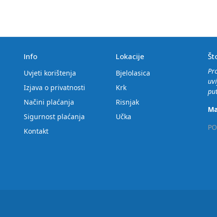
Info
Lokacije
Št
Pr
Uvjeti korištenja
Bjelolasica
uvi
Izjava o privatnosti
Krk
put
Načini plaćanja
Risnjak
Ma
Sigurnost plaćanja
Učka
PO
Kontakt