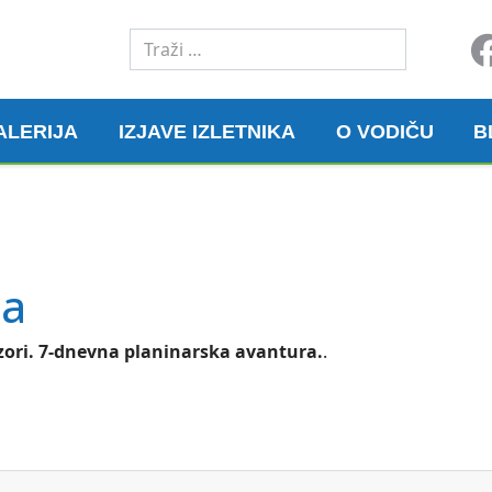
Traži
ALERIJA
IZJAVE IZLETNIKA
O VODIČU
B
ja
zori. 7-dnevna planinarska avantura.
.