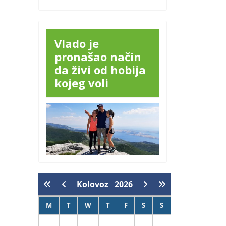
Vlado je
pronašao način
da živi od hobija
kojeg voli
Kolovoz
2026
M
T
W
T
F
S
S
1
2