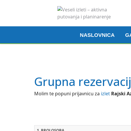
NASLOVNICA
G
Grupna rezervaci
Molim te popuni prijavnicu za
izlet
Rajski A
1. BROJ OSOBA