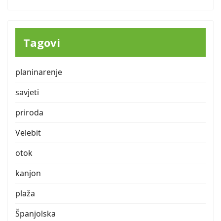
Tagovi
planinarenje
savjeti
priroda
Velebit
otok
kanjon
plaža
Španjolska