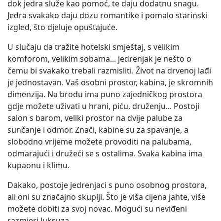
dok jedra služe kao pomoć, te daju dodatnu snagu.
Jedra svakako daju dozu romantike i pomalo starinski
izgled, što djeluje opuštajuće.
U slučaju da tražite hotelski smještaj, s velikim
komforom, velikim sobama... jedrenjak je nešto o
čemu bi svakako trebali razmisliti. Život na drvenoj lađi
je jednostavan. Vaš osobni prostor, kabina, je skromnih
dimenzija. Na brodu ima puno zajedničkog prostora
gdje možete uživati u hrani, piću, druženju... Postoji
salon s barom, veliki prostor na dvije palube za
sunčanje i odmor. Znači, kabine su za spavanje, a
slobodno vrijeme možete provoditi na palubama,
odmarajući i družeći se s ostalima. Svaka kabina ima
kupaonu i klimu.
Dakako, postoje jedrenjaci s puno osobnog prostora,
ali oni su značajno skuplji. Što je viša cijena jahte, više
možete dobiti za svoj novac. Mogući su neviđeni
razmjeri luksuza.