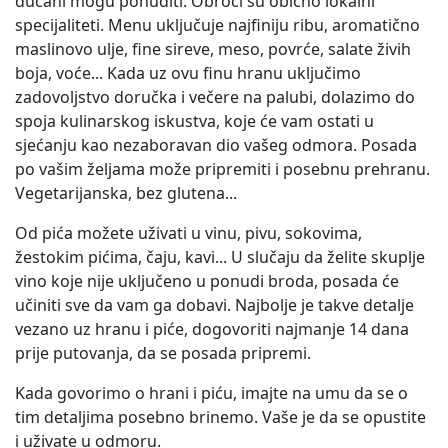
dućani mogu ponuditi. Obroci su obično lokalni
specijaliteti. Menu uključuje najfiniju ribu, aromatično
maslinovo ulje, fine sireve, meso, povrće, salate živih
boja, voće... Kada uz ovu finu hranu uključimo
zadovoljstvo doručka i večere na palubi, dolazimo do
spoja kulinarskog iskustva, koje će vam ostati u
sjećanju kao nezaboravan dio vašeg odmora. Posada
po vašim željama može pripremiti i posebnu prehranu.
Vegetarijanska, bez glutena...
Od pića možete uživati u vinu, pivu, sokovima,
žestokim pićima, čaju, kavi... U slučaju da želite skuplje
vino koje nije uključeno u ponudi broda, posada će
učiniti sve da vam ga dobavi. Najbolje je takve detalje
vezano uz hranu i piće, dogovoriti najmanje 14 dana
prije putovanja, da se posada pripremi.
Kada govorimo o hrani i piću, imajte na umu da se o
tim detaljima posebno brinemo. Vaše je da se opustite
i uživate u odmoru.