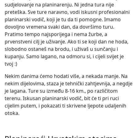
sudjelovanje na planinarenju. Ni jedna tura nije
preteška. Sve ture naravno, vodi iskusni profesionalni
planinarski vodič, koji je tu da ti pomogne. Imamo
dovoljno vremena svaki dan, da dovršimo turu.
Pratimo tempo najsporijega i nema žurbe, a
prvenstveni cilj je uživanje. Ako ti se koji dan ne hoda,
slobodno ostaneš na brodu, i uživaš u sunčanju i
kupanju. Samo lagano, na odmoru si, i cijeli svijet je
tvoj :)
Nekim danima ćemo hodati više, a nekada manje. Na
nekim dijelovima, staza je tehnički zahtjevnija, a negdje
je lagana. Ture su između 8-16 km., po različitom
terenu. Iskusan planinarski vodič, bit će ti pri ruci
cijelim putem, i pokazati ti skrivene ljepote udaljenih
otoka.