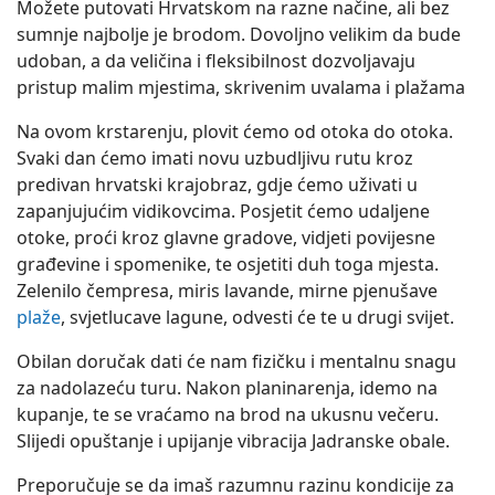
Možete putovati Hrvatskom na razne načine, ali bez
sumnje najbolje je brodom. Dovoljno velikim da bude
udoban, a da veličina i fleksibilnost dozvoljavaju
pristup malim mjestima, skrivenim uvalama i plažama
Na ovom krstarenju, plovit ćemo od otoka do otoka.
Svaki dan ćemo imati novu uzbudljivu rutu kroz
predivan hrvatski krajobraz, gdje ćemo uživati u
zapanjujućim vidikovcima. Posjetit ćemo udaljene
otoke, proći kroz glavne gradove, vidjeti povijesne
građevine i spomenike, te osjetiti duh toga mjesta.
Zelenilo čempresa, miris lavande, mirne pjenušave
plaže
, svjetlucave lagune, odvesti će te u drugi svijet.
Obilan doručak dati će nam fizičku i mentalnu snagu
za nadolazeću turu. Nakon planinarenja, idemo na
kupanje, te se vraćamo na brod na ukusnu večeru.
Slijedi opuštanje i upijanje vibracija Jadranske obale.
Preporučuje se da imaš razumnu razinu kondicije za