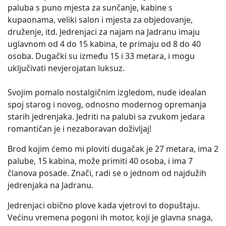
paluba s puno mjesta za sunčanje, kabine s
kupaonama, veliki salon i mjesta za objedovanje,
druženje, itd. Jedrenjaci za najam na Jadranu imaju
uglavnom od 4 do 15 kabina, te primaju od 8 do 40
osoba. Dugački su između 15 i 33 metara, i mogu
uključivati nevjerojatan luksuz.
Svojim pomalo nostalgičnim izgledom, nude idealan
spoj starog i novog, odnosno modernog opremanja
starih jedrenjaka. Jedriti na palubi sa zvukom jedara
romantičan je i nezaboravan doživljaj!
Brod kojim ćemo mi ploviti dugačak je 27 metara, ima 2
palube, 15 kabina, može primiti 40 osoba, i ima 7
članova posade. Znači, radi se o jednom od najdužih
jedrenjaka na Jadranu.
Jedrenjaci obično plove kada vjetrovi to dopuštaju.
Većinu vremena pogoni ih motor, koji je glavna snaga,