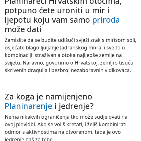
Planinareći Hrvatskim otocima,
potpuno ćete uroniti u mir i
ljepotu koju vam samo
priroda
može dati
Zamislite da se budite udišući svježi zrak s mirisom soli,
osjećate blago ljuljanje Jadranskog mora, i sve to u
kombinaciji istraživanja otoka najljepše zemlje na
svijetu. Naravno, govorimo o Hrvatskoj, zemlji s tisuću
skrivenih dragulja i bezbroj nezaboravnih vidikovaca.
Za koga je namijenjeno
Planinarenje
i jedrenje?
Nema nikakvih ograničenja tko može sudjelovati na
ovoj plovidbi. Ako se voliš kretati, i želiš kombinirati
odmor s aktivnostima na otvorenom, tada je ovo
jedrenje baš za tebe.