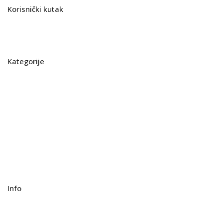
Korisnički kutak
Pregled registriranih izleta
Moje lokacije
Kategorije
Planinarenje
Hodanje
Kampiranje
Biciklizam
Gastro
Big game fishing
Rafting
Info
Uvjeti korištenja
Izjava o privatnosti