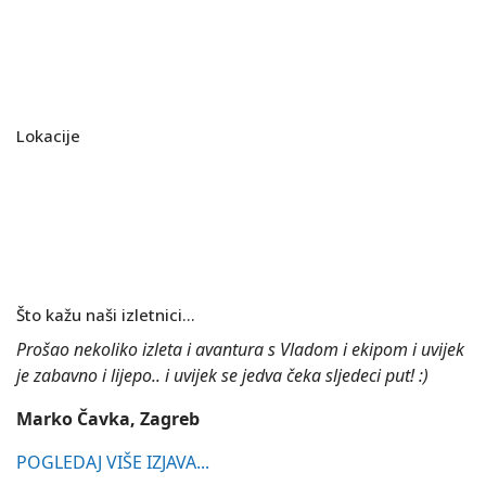
Načini plaćanja
Sigurnost plaćanja
Kontakt
Lokacije
Bjelolasica
Krk
Risnjak
Učka
Što kažu naši izletnici...
Prošao nekoliko izleta i avantura s Vladom i ekipom i uvijek
je zabavno i lijepo.. i uvijek se jedva čeka sljedeci put! :)
Marko Čavka, Zagreb
POGLEDAJ VIŠE IZJAVA...