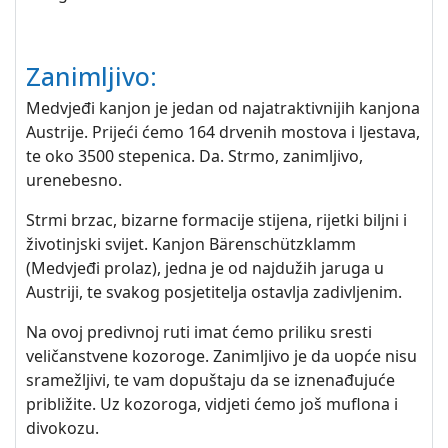
Zanimljivo:
Medvjeđi kanjon je jedan od najatraktivnijih kanjona
Austrije. Prijeći ćemo 164 drvenih mostova i ljestava,
te oko 3500 stepenica. Da. Strmo, zanimljivo,
urenebesno.
Strmi brzac, bizarne formacije stijena, rijetki biljni i
životinjski svijet. Kanjon Bärenschützklamm
(Medvjeđi prolaz), jedna je od najdužih jaruga u
Austriji, te svakog posjetitelja ostavlja zadivljenim.
Na ovoj predivnoj ruti imat ćemo priliku sresti
veličanstvene kozoroge. Zanimljivo je da uopće nisu
sramežljivi, te vam dopuštaju da se iznenađujuće
približite. Uz kozoroga, vidjeti ćemo još muflona i
divokozu.