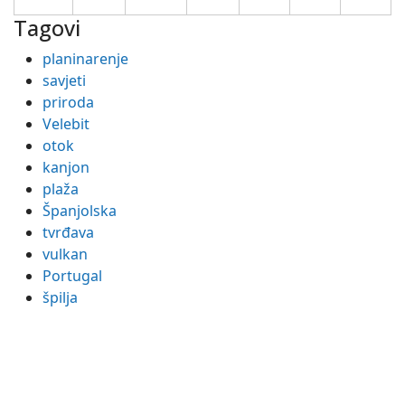
31
Tagovi
planinarenje
savjeti
priroda
Velebit
otok
kanjon
plaža
Španjolska
tvrđava
vulkan
Portugal
špilja