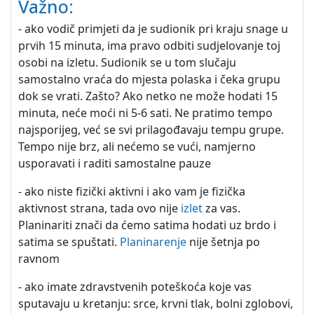
Važno:
- ako vodič primjeti da je sudionik pri kraju snage u
prvih 15 minuta, ima pravo odbiti sudjelovanje toj
osobi na izletu. Sudionik se u tom slučaju
samostalno vraća do mjesta polaska i čeka grupu
dok se vrati. Zašto? Ako netko ne može hodati 15
minuta, neće moći ni 5-6 sati. Ne pratimo tempo
najsporijeg, već se svi prilagođavaju tempu grupe.
Tempo nije brz, ali nećemo se vući, namjerno
usporavati i raditi samostalne pauze
- ako niste fizički aktivni i ako vam je fizička
aktivnost strana, tada ovo nije
izlet
za vas.
Planinariti znači da ćemo satima hodati uz brdo i
satima se spuštati.
Planinarenje
nije šetnja po
ravnom
- ako imate zdravstvenih poteškoća koje vas
sputavaju u kretanju: srce, krvni tlak, bolni zglobovi,