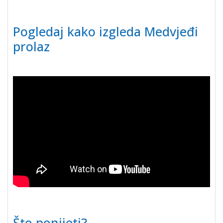
Pogledaj kako izgleda Medvjeđi
prolaz
Što ponijeti?