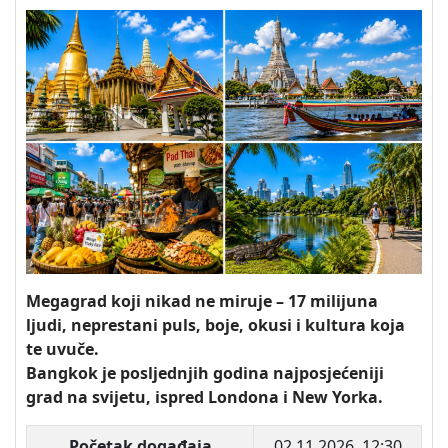
Megagrad koji nikad ne miruje – 17 milijuna
ljudi, neprestani puls, boje, okusi i kultura koja
te uvuče.
Bangkok je posljednjih godina najposjećeniji
grad na svijetu, ispred Londona i New Yorka.
Početak događaja
02.11.2026. 12:30