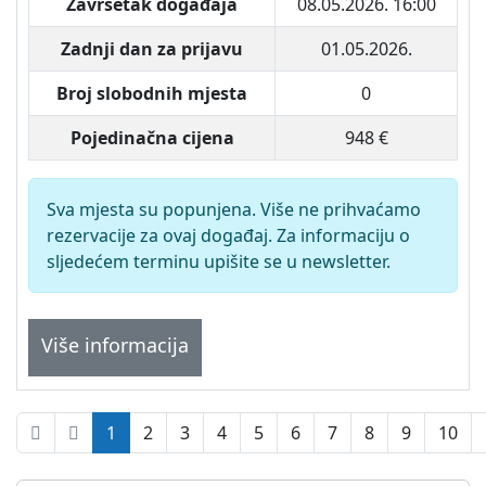
Završetak događaja
08.05.2026. 16:00
Zadnji dan za prijavu
01.05.2026.
Broj slobodnih mjesta
0
Pojedinačna cijena
948 €
Sva mjesta su popunjena. Više ne prihvaćamo
rezervacije za ovaj događaj. Za informaciju o
sljedećem terminu upišite se u newsletter.
Više informacija
1
2
3
4
5
6
7
8
9
10