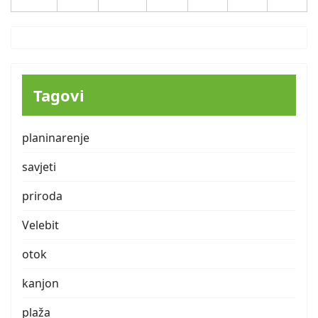
31
Tagovi
planinarenje
savjeti
priroda
Velebit
otok
kanjon
plaža