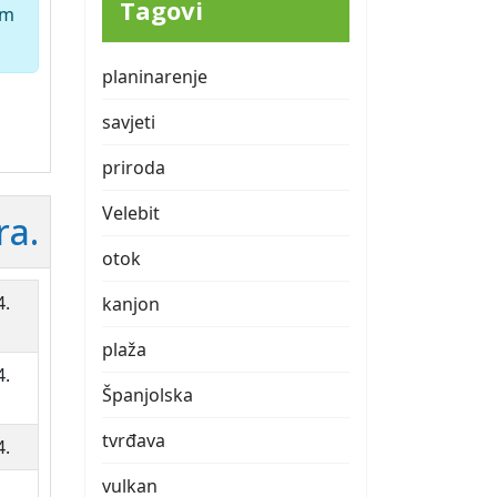
Tagovi
em
planinarenje
savjeti
priroda
Velebit
ra.
otok
4.
kanjon
plaža
4.
Španjolska
tvrđava
4.
vulkan