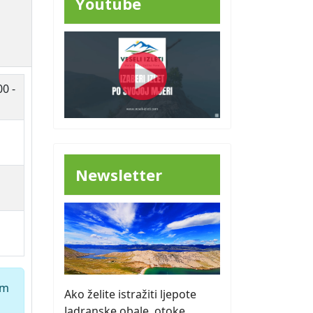
Youtube
00 -
Newsletter
em
Ako želite istražiti ljepote
Jadranske obale, otoke,