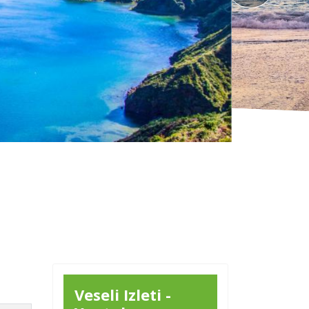
Krstarenje i planinaren
Veseli Izleti -