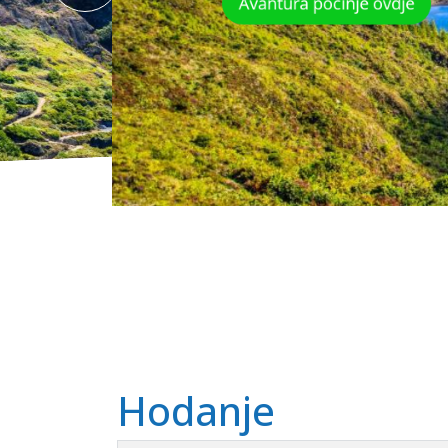
Avantura počinje ovdje
Hodanje