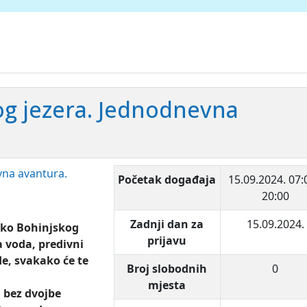
og jezera. Jednodnevna
Početak događaja
15.09.2024.
07:
20:00
Zadnji dan za
15.09.2024.
 oko Bohinjskog
prijavu
a voda, predivni
de, svakako će te
Broj slobodnih
0
mjesta
 bez dvojbe