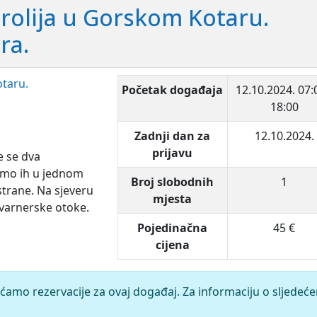
arolija u Gorskom Kotaru.
ra.
Početak događaja
12.10.2024.
07:
18:00
Zadnji dan za
12.10.2024.
prijavu
 se dva
ćemo ih u jednom
Broj slobodnih
1
strane. Na sjeveru
mjesta
Kvarnerske otoke.
Pojedinačna
45 €
cijena
ćamo rezervacije za ovaj događaj. Za informaciju o sljedeć