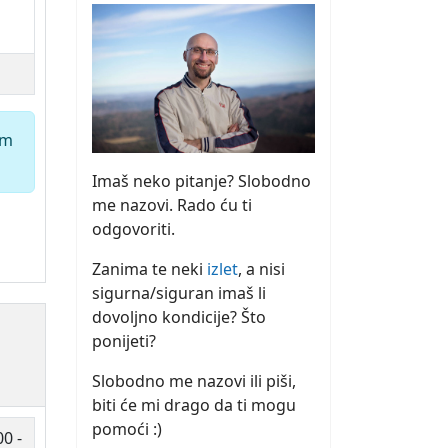
em
Imaš neko pitanje? Slobodno
me nazovi. Rado ću ti
odgovoriti.
Zanima te neki
izlet
, a nisi
sigurna/siguran imaš li
dovoljno kondicije? Što
ponijeti?
Slobodno me nazovi ili piši,
biti će mi drago da ti mogu
pomoći :)
00 -