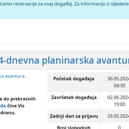
ćamo rezervacije za ovaj događaj. Za informaciju o sljedeć
. 4-dnevna planinarska avantu
Početak događaja
30.05.202
04:30
Završetak događaja
02.06.202
ha do prekrasnih
19:00
oda
čine Vis
adranu.
Zadnji dan za prijavu
29.05.202
Broj slobodnih
0