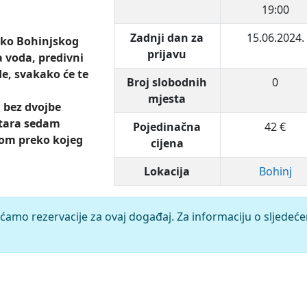
19:00
Zadnji dan za
15.06.2024.
 oko Bohinjskog
prijavu
a voda, predivni
de, svakako će te
Broj slobodnih
0
mjesta
 bez dvojbe
stara sedam
Pojedinačna
42 €
om preko kojeg
cijena
Lokacija
Bohinj
ćamo rezervacije za ovaj događaj. Za informaciju o sljedeć