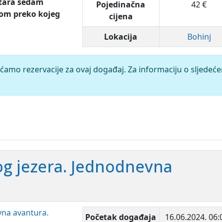
stara sedam
Pojedinačna
42 €
om preko kojeg
cijena
Lokacija
Bohinj
ćamo rezervacije za ovaj događaj. Za informaciju o sljedeć
og jezera. Jednodnevna
Početak događaja
16.06.2024.
06: