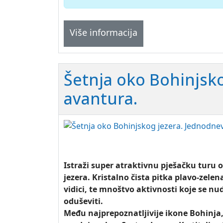
Više informacija
Šetnja oko Bohinjsk
avantura.
Istraži super atraktivnu pješačku turu
jezera. Kristalno čista pitka plavo-zelen
vidici, te mnoštvo aktivnosti koje se nu
oduševiti.
Među najprepoznatljivije ikone Bohinja,