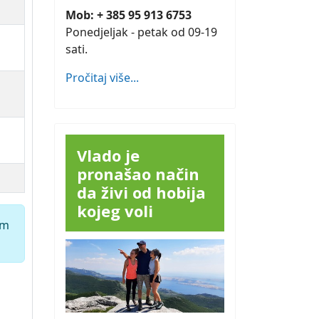
Mob: + 385 95 913 6753
Ponedjeljak - petak od 09-19
sati.
Pročitaj više...
Vlado je
pronašao način
da živi od hobija
kojeg voli
em