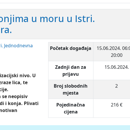
konjima u moru u Istri.
ra.
Početak događaja
15.06.2024.
06:
20:00
Zadnji dan za
15.06.2024.
prijavu
izacijski nivo. U
raze lica, te
Broj slobodnih
2
ije.
mjesta
a se neopisiv
i i konja. Plivati
Pojedinačna
216 €
emotivan
cijena