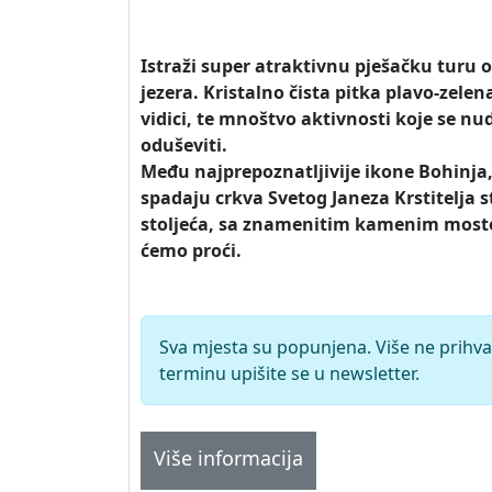
Istraži super atraktivnu pješačku turu
jezera. Kristalno čista pitka plavo-zelen
vidici, te mnoštvo aktivnosti koje se nu
oduševiti.
Među najprepoznatljivije ikone Bohinja,
spadaju crkva Svetog Janeza Krstitelja 
stoljeća, sa znamenitim kamenim most
ćemo proći.
Sva mjesta su popunjena. Više ne prihva
terminu upišite se u newsletter.
Više informacija