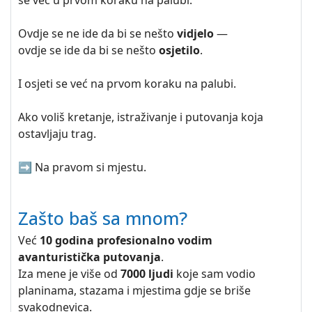
se već u prvom koraku na palubi.
Ovdje se ne ide da bi se nešto
vidjelo
—
ovdje se ide da bi se nešto
osjetilo
.
I osjeti se već na prvom koraku na palubi.
Ako voliš kretanje, istraživanje i putovanja koja
ostavljaju trag.
➡️ Na pravom si mjestu.
Zašto baš sa mnom?
Već
10 godina profesionalno vodim
avanturistička putovanja
.
Iza mene je više od
7000 ljudi
koje sam vodio
planinama, stazama i mjestima gdje se briše
svakodnevica.