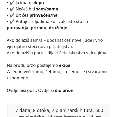
• ✔️ Ja imam
ekipu
• ✔️ Nećeš biti
sam/sama
• ✔️ Bit ćeš
prihvaćen/na
• ✔️ Putuješ s ljudima koji vole isto što i ti –
putovanja, prirodu, druženje
Ako dolaziš sam/a – upoznat ćeš nove ljude i vrlo
vjerojatno steći nova prijateljstva.
Ako dolaziš u paru – dijelit ćete iskustvo s drugima.
Na brodu brzo postajemo
ekipa
.
Zajedno večeramo, šetamo, smijemo se i stvaramo
uspomene.
Ovdje nisi gost. Ovdje si
dio priče
.
7 dana, 8 otoka, 7 planinarskih tura, 500