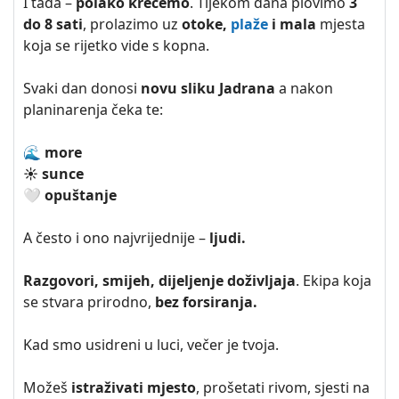
I tada –
polako krećemo
. Tijekom dana plovimo
3
do 8 sati
, prolazimo uz
otoke,
plaže
i mala
mjesta
koja se rijetko vide s kopna.
Svaki dan donosi
novu sliku Jadrana
a nakon
planinarenja čeka te:
🌊 more
☀️ sunce
🤍 opuštanje
A često i ono najvrijednije –
ljudi.
Razgovori, smijeh, dijeljenje doživljaja
. Ekipa koja
se stvara prirodno,
bez forsiranja.
Kad smo usidreni u luci, večer je tvoja.
Možeš
istraživati mjesto
, prošetati rivom, sjesti na