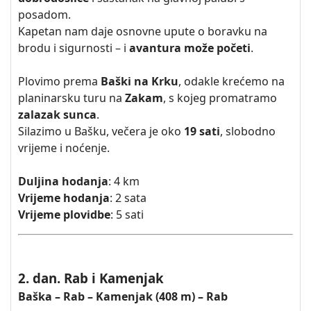
posadom.
Kapetan nam daje osnovne upute o boravku na
brodu i sigurnosti – i
avantura može početi
.
Plovimo prema
Baški na Krku
, odakle krećemo na
planinarsku turu na
Zakam
, s kojeg promatramo
zalazak sunca
.
Silazimo u Bašku, večera je oko
19 sati
, slobodno
vrijeme i noćenje.
Duljina hodanja
: 4 km
Vrijeme hodanja
: 2 sata
Vrijeme plovidbe
: 5 sati
2. dan. Rab i Kamenjak
Baška – Rab – Kamenjak (408 m) – Rab