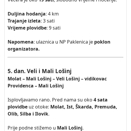
Duljina hodanja
: 4 km
Trajanje izleta
: 3 sati
Vrijeme plovidbe
: 9 sati
Napomena
: ulaznica u NP Paklenica je
poklon
organizatora.
5. dan. Veli i Mali Lošinj
Molat – Mali Lošinj – Veli Lošinj – vidikovac
Providenca – Mali Lošinj
Isplovljavamo rano. Pred nama su oko
4 sata
plovidbe
uz otoke:
Molat, Ist, Škarda, Premuda,
Olib, Silba i Ilovik
.
Prije podne stižemo u
Mali Lošinj
.