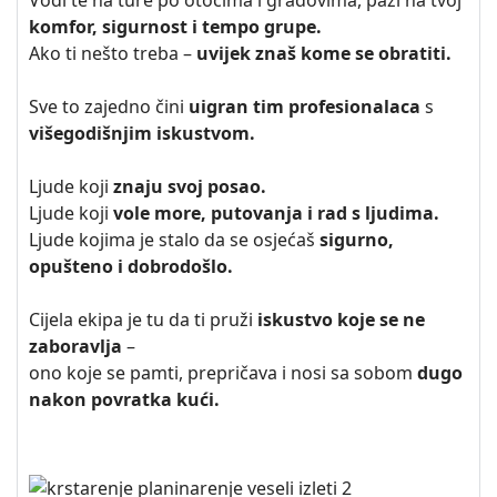
Vodi te na ture po otocima i gradovima, pazi na tvoj
komfor, sigurnost i tempo grupe.
Ako ti nešto treba –
uvijek znaš kome se obratiti.
Sve to zajedno čini
uigran tim profesionalaca
s
višegodišnjim iskustvom.
Ljude koji
znaju svoj posao.
Ljude koji
vole more, putovanja i rad s ljudima.
Ljude kojima je stalo da se osjećaš
sigurno,
opušteno i dobrodošlo.
Cijela ekipa je tu da ti pruži
iskustvo koje se ne
zaboravlja
–
ono koje se pamti, prepričava i nosi sa sobom
dugo
nakon povratka kući.