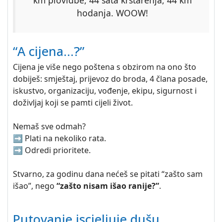
km plovidbe, 44 sata krstarenja, 44 km
hodanja. WOOW!
“A cijena…?”
Cijena je više nego poštena s obzirom na ono što
dobiješ: smještaj, prijevoz do broda, 4 člana posade,
iskustvo, organizaciju, vođenje, ekipu, sigurnost i
doživljaj koji se pamti cijeli život.
Nemaš sve odmah?
➡️ Plati na nekoliko rata.
➡️ Odredi prioritete.
Stvarno, za godinu dana nećeš se pitati “zašto sam
išao”, nego
“zašto nisam išao ranije?”
.
Putovanje iscjeljuje dušu