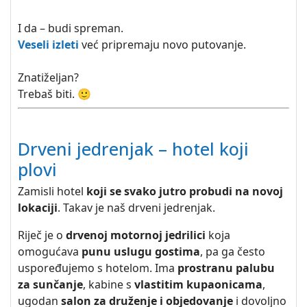
I da – budi spreman.
Veseli izleti
već pripremaju novo putovanje.
Znatiželjan?
Trebaš biti. 🙂
Drveni jedrenjak – hotel koji
plovi
Zamisli hotel
koji se svako jutro probudi na novoj
lokaciji
. Takav je naš drveni jedrenjak.
Riječ je o
drvenoj motornoj jedrilici
koja
omogućava
punu uslugu gostima
, pa ga često
uspoređujemo s hotelom. Ima
prostranu palubu
za sunčanje
, kabine s
vlastitim kupaonicama
,
ugodan
salon za druženje i objedovanje
i dovoljno