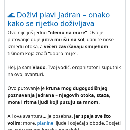
🌊 Doživi plavi Jadran – onako
kako se rijetko doživljava
Ovo nije još jedno
“idemo na more”
. Ovo je
putovanje gdje
jutra mirišu na sol
, dani te nose
između otoka, a
večeri završavaju smijehom
i
tišinom koja znači “dobro mi je”.
Hej, ja sam
Vlado
. Tvoj vodič, organizator i suputnik
na ovoj avanturi.
Ovo putovanje je
kruna mog dugogodišnjeg
poznavanja Jadrana – njegovih otoka, staza,
mora i ritma ljudi koji putuju sa mnom.
Ali ova avantura… je posebna,
jer spaja sve što
volim
: more,
planine
, ljude i osjećaj slobode. I osjeti