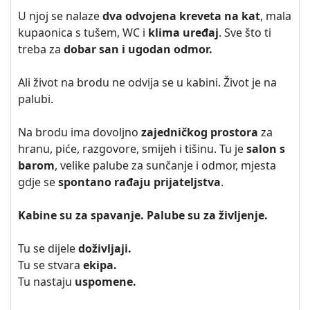
U njoj se nalaze
dva odvojena kreveta na kat
, mala
kupaonica s tušem, WC i
klima uređaj
. Sve što ti
treba za
dobar san i ugodan odmor.
Ali život na brodu ne odvija se u kabini. Život je na
palubi.
Na brodu ima dovoljno
zajedničkog prostora
za
hranu, piće, razgovore, smijeh i tišinu. Tu je
salon s
barom
, velike palube za sunčanje i odmor, mjesta
gdje se
spontano rađaju prijateljstva
.
Kabine su za spavanje. Palube su za življenje.
Tu se dijele
doživljaji.
Tu se stvara
ekipa.
Tu nastaju
uspomene.