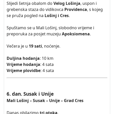
Slijedi šetnja obalom do
Velog Lošinja
, uspon i
grebenska staza do vidikovca
Providenca
, s kojeg
se pruža pogled na
Lošinj i Cres
.
Spuštamo se u Mali Lošinj, slobodno vrijeme i
preporuka za posjet muzeju
Apoksiomena
.
Večera je u
19 sati
, noćenje.
Duljina hodanja
: 10 km
Vrijeme hodanja
: 4 sata
Vrijeme plovidbe
: 4 sata
6. dan. Susak i Unije
Mali Lošinj – Susak – Unije – Grad Cres
Danas obilazimo
tri otoka
.