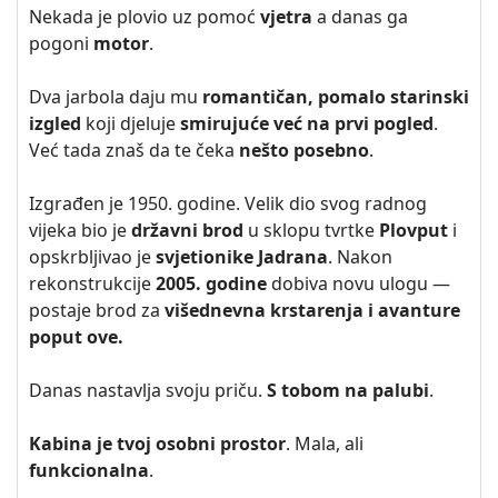
Nekada je plovio uz pomoć
vjetra
a danas ga
pogoni
motor
.
Dva jarbola daju mu
romantičan, pomalo starinski
izgled
koji djeluje
smirujuće već na prvi pogled
.
Već tada znaš da te čeka
nešto posebno
.
Izgrađen je 1950. godine. Velik dio svog radnog
vijeka bio je
državni brod
u sklopu tvrtke
Plovput
i
opskrbljivao je
svjetionike Jadrana
. Nakon
rekonstrukcije
2005. godine
dobiva novu ulogu —
postaje brod za
višednevna krstarenja i avanture
poput ove.
Danas nastavlja svoju priču.
S tobom na palubi
.
Kabina je tvoj osobni prostor
. Mala, ali
funkcionalna
.