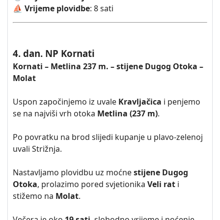
⛵ Vrijeme plovidbe
: 8 sati
4. dan. NP Kornati
Kornati – Metlina 237 m. – stijene Dugog Otoka –
Molat
Uspon započinjemo iz uvale
Kravljačica
i penjemo
se na najviši vrh otoka
Metlina (237 m)
.
Po povratku na brod slijedi kupanje u plavo-zelenoj
uvali Strižnja.
Nastavljamo plovidbu uz moćne
stijene Dugog
Otoka
, prolazimo pored svjetionika
Veli rat
i
stižemo na
Molat
.
Večera je oko
19 sati
, slobodno vrijeme i noćenje.