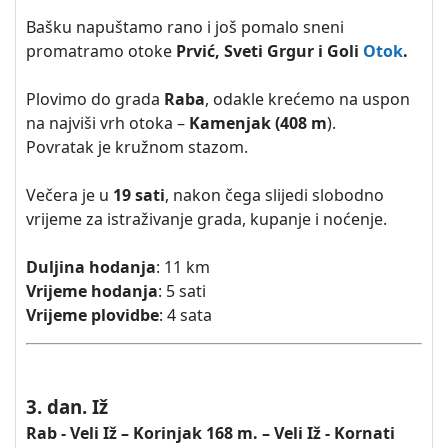
Bašku napuštamo rano i još pomalo sneni
promatramo otoke
Prvić, Sveti Grgur i Goli
Otok
.
Plovimo do grada
Raba
, odakle krećemo na uspon
na najviši vrh otoka –
Kamenjak (408 m
).
Povratak je kružnom stazom.
Večera je u
19 sati
, nakon čega slijedi slobodno
vrijeme za istraživanje grada, kupanje i noćenje.
Duljina hodanja
: 11 km
Vrijeme hodanja
: 5 sati
Vrijeme plovidbe
: 4 sata
3. dan. Iž
Rab - Veli Iž – Korinjak 168 m. – Veli Iž - Kornati