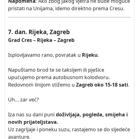
Napomena
: Ako zbog jakog vjetra ne bude moguće
pristati na Unijama, idemo direktno prema Cresu.
7. dan. Rijeka, Zagreb
Grad Cres – Rijeka – Zagreb
Isplovljavamo rano, povratak u
Rijeku
.
Napuštamo brod te se taksijem ili pješice
upućujemo prema autobusnom kolodvoru.
Redovnom linijom stižemo u
Zagreb oko 15-18 sati
.
Uh… zar već?
Iza nas su dani puni
doživljaja, pogleda, smijeha i
novih prijateljstava.
Uz zagrljaje i poneku suzu, rastajemo se do sljedeće
avanture.