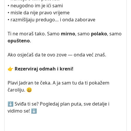
• neugodno im je ići sami
• misle da nije pravo vrijeme
• razmišljaju predugo… i onda zaborave
Ti ne moraš tako. Samo
mirno
, samo
polako
, samo
opušteno
.
Ako osjećaš da te ovo zove — onda već znaš.
👉 Rezerviraj odmah i kreni!
Plavi Jadran te čeka. A ja sam tu da ti pokažem
čaroliju. 😀
⬇️ Sviđa ti se? Pogledaj plan puta, sve detalje i
vidimo se! ⬇️