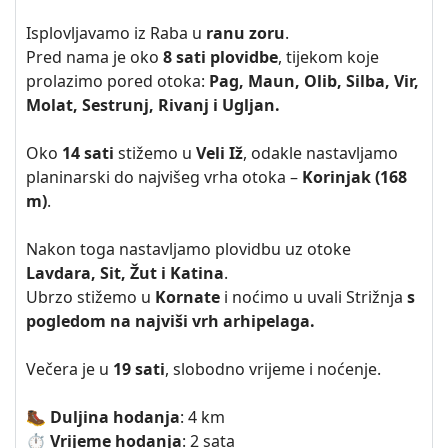
Isplovljavamo iz Raba u
ranu zoru
.
Pred nama je oko
8 sati
plovidbe
, tijekom koje
prolazimo pored otoka:
Pag, Maun, Olib, Silba, Vir,
Molat, Sestrunj, Rivanj i Ugljan.
Oko
14 sati
stižemo u
Veli Iž
, odakle nastavljamo
planinarski do najvišeg vrha otoka –
Korinjak (168
m)
.
Nakon toga nastavljamo plovidbu uz otoke
Lavdara, Sit, Žut i Katina
.
Ubrzo stižemo u
Kornate
i noćimo u uvali Strižnja
s
pogledom na najviši vrh arhipelaga.
Večera je u
19 sati
, slobodno vrijeme i noćenje.
🥾 Duljina hodanja
: 4 km
⏱️ Vrijeme hodanja
: 2 sata