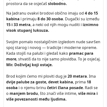
prostora da se osjećaš
slobodno.
Na Jadranu ovakvi brodovi obično imaju od
4 do 15
kabina
i primaju
8 do 30 osoba
. Dugački su između
15 i 33 metra
, a neki od njih mogu nuditi i
iznimno
visok stupanj luksuza.
Svojim pomalo nostalgičnim izgledom nude savršen
spoj starog i novog — tradicije i moderne opreme.
Kada stojiš na palubi i gledaš kako
pramac para
more
, shvatiš da to nije samo plovidba. To je osjećaj.
Mir. Doživljaj koji ostaje.
Brod kojim ćemo mi ploviti dug je
20 metara
. Ima
dvije palube za goste, devet kabina
, prima
18
osoba
i o njemu brinu
četiri člana posade
. Radi se
o
manjem brodu
, što znači više intime,
više mira i
više povezanosti među ljudima.