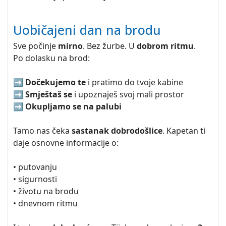
Uobičajeni dan na brodu
Sve počinje
mirno
. Bez žurbe. U
dobrom ritmu
.
Po dolasku na brod:
➡️
Dočekujemo te
i pratimo do tvoje kabine
➡️
Smještaš se
i upoznaješ svoj mali prostor
➡️
Okupljamo se na palubi
Tamo nas čeka
sastanak dobrodošlice
. Kapetan ti
daje osnovne informacije o:
• putovanju
• sigurnosti
• životu na brodu
• dnevnom ritmu