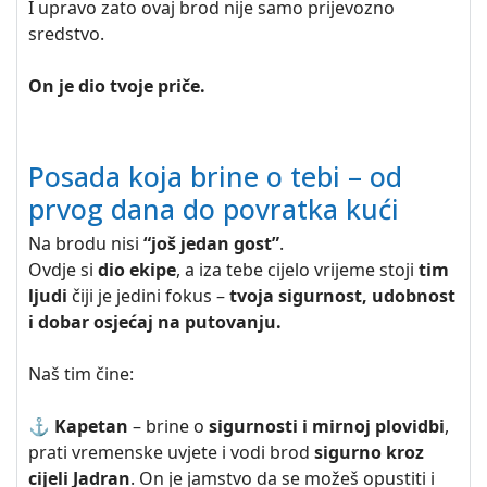
I upravo zato ovaj brod nije samo prijevozno
sredstvo.
On je dio tvoje priče.
Posada koja brine o tebi – od
prvog dana do povratka kući
Na brodu nisi
“još jedan gost”
.
Ovdje si
dio ekipe
, a iza tebe cijelo vrijeme stoji
tim
ljudi
čiji je jedini fokus –
tvoja sigurnost, udobnost
i dobar osjećaj na putovanju.
Naš tim čine:
⚓ Kapetan
– brine o
sigurnosti i mirnoj plovidbi
,
prati vremenske uvjete i vodi brod
sigurno kroz
cijeli Jadran
. On je jamstvo da se možeš opustiti i