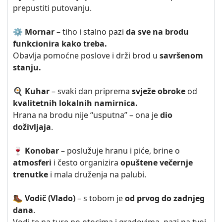
prepustiti putovanju.
⚙️ Mornar
– tiho i stalno pazi
da sve na brodu
funkcionira kako treba.
Obavlja pomoćne poslove i drži brod u
savršenom
stanju.
🍳 Kuhar
– svaki dan priprema
svježe obroke
od
kvalitetnih lokalnih namirnica.
Hrana na brodu nije “usputna” – ona je
dio
doživljaja
.
🍷 Konobar
– poslužuje hranu i piće, brine o
atmosferi
i često organizira
opuštene večernje
trenutke
i mala druženja na palubi.
🥾 Vodič (Vlado)
– s tobom je
od prvog do zadnjeg
dana
.