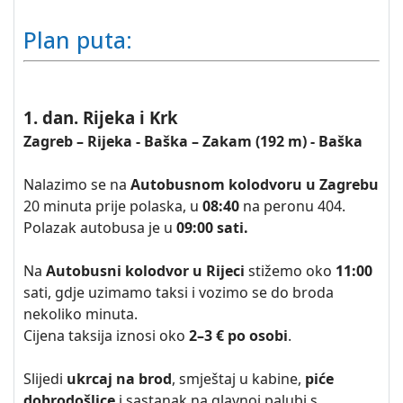
Plan puta:
1. dan. Rijeka i Krk
Zagreb – Rijeka - Baška – Zakam (192 m) - Baška
Nalazimo se na
Autobusnom kolodvoru u Zagrebu
20 minuta prije polaska, u
08:40
na peronu 404.
Polazak autobusa je u
09:00 sati.
Na
Autobusni kolodvor u Rijeci
stižemo oko
11:00
sati, gdje uzimamo taksi i vozimo se do broda
nekoliko minuta.
Cijena taksija iznosi oko
2–3 € po osobi
.
Slijedi
ukrcaj na brod
, smještaj u kabine,
piće
dobrodošlice
i sastanak na glavnoj palubi s