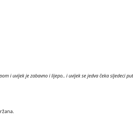
m i uvijek je zabavno i lijepo.. i uvijek se jedva čeka sljedeci put!
držana.