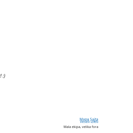
 :)
Mapa Sajta
Veseli izleti
Mala ekipa, velika fora