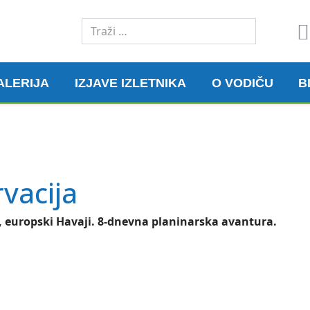
Traži
ALERIJA
IZJAVE IZLETNIKA
O VODIČU
B
rvacija
 europski Havaji. 8-dnevna planinarska avantura.