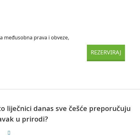
ra međusobna prava i obveze,
o liječnici danas sve češće preporučuju
avak u prirodi?