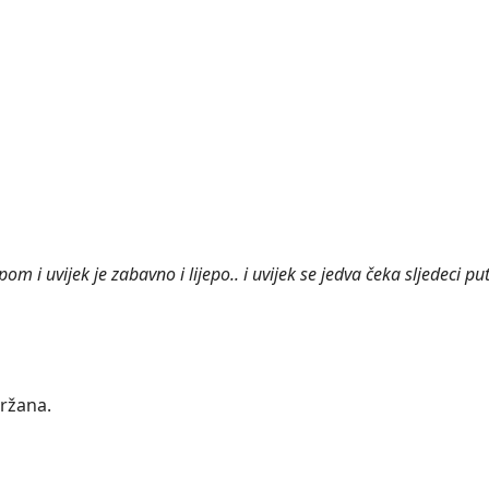
m i uvijek je zabavno i lijepo.. i uvijek se jedva čeka sljedeci put!
držana.