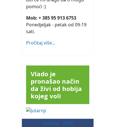
pomoći :)
Mob: + 385 95 913 6753
Ponedjeljak - petak od 09-19
sati.
Pročitaj više...
Vlado je
pronašao način
da živi od hobija
kojeg voli
Kolovoz
2026