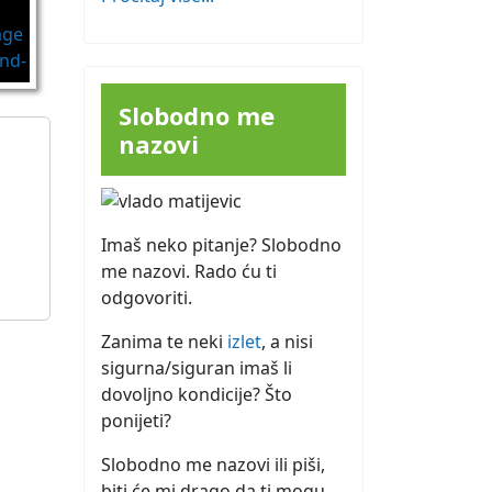
Slobodno me
nazovi
Imaš neko pitanje? Slobodno
me nazovi. Rado ću ti
odgovoriti.
Zanima te neki
izlet
, a nisi
sigurna/siguran imaš li
dovoljno kondicije? Što
ponijeti?
Slobodno me nazovi ili piši,
biti će mi drago da ti mogu