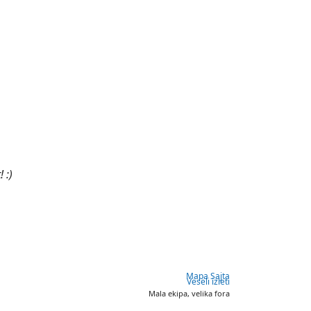
 :)
Mapa Sajta
Veseli izleti
Mala ekipa, velika fora