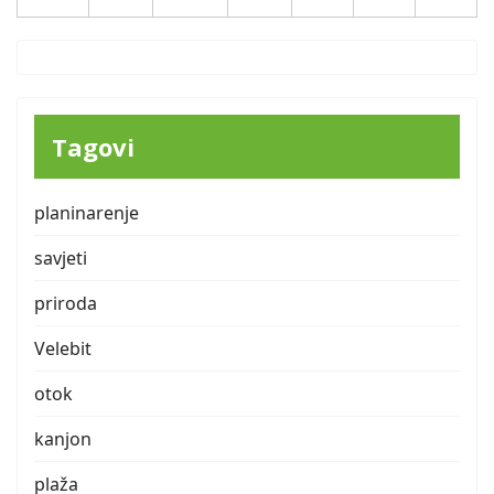
Tagovi
planinarenje
savjeti
priroda
Velebit
otok
kanjon
plaža