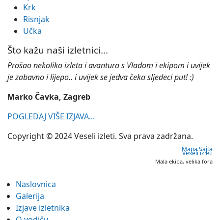
Krk
Risnjak
Učka
Što kažu naši izletnici...
Prošao nekoliko izleta i avantura s Vladom i ekipom i uvijek
je zabavno i lijepo.. i uvijek se jedva čeka sljedeci put! :)
Marko Čavka, Zagreb
POGLEDAJ VIŠE IZJAVA...
Copyright © 2024 Veseli izleti. Sva prava zadržana.
Mapa Sajta
Veseli izleti
Mala ekipa, velika fora
Naslovnica
Galerija
Izjave izletnika
O vodiču