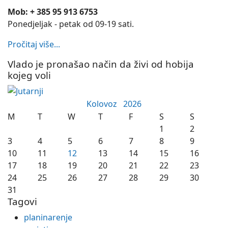
Mob: + 385 95 913 6753
Ponedjeljak - petak od 09-19 sati.
Pročitaj više...
Vlado je pronašao način da živi od hobija
kojeg voli
Kolovoz
2026
M
T
W
T
F
S
S
1
2
3
4
5
6
7
8
9
10
11
12
13
14
15
16
17
18
19
20
21
22
23
24
25
26
27
28
29
30
31
Tagovi
planinarenje