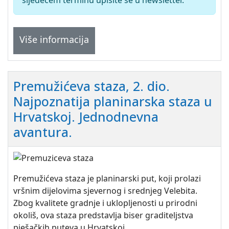
sljedećem terminu upišite se u newsletter.
Više informacija
Premužićeva staza, 2. dio.
Najpoznatija planinarska staza u
Hrvatskoj. Jednodnevna
avantura.
Premužićeva staza je planinarski put, koji prolazi
vršnim dijelovima sjevernog i srednjeg Velebita.
Zbog kvalitete gradnje i uklopljenosti u prirodni
okoliš, ova staza predstavlja biser graditeljstva
pješačkih puteva u Hrvatskoj.