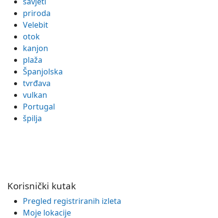
savjeti
priroda
Velebit
otok
kanjon
plaža
Španjolska
tvrđava
vulkan
Portugal
špilja
Korisnički kutak
Pregled registriranih izleta
Moje lokacije