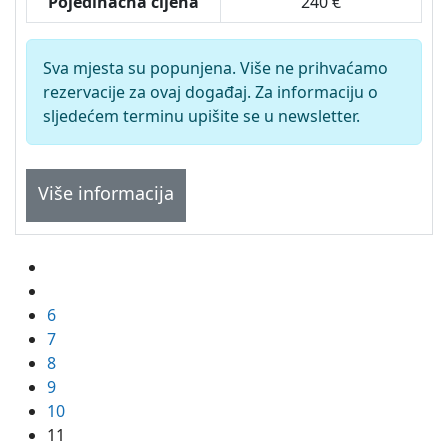
Pojedinačna cijena
240 €
Sva mjesta su popunjena. Više ne prihvaćamo
rezervacije za ovaj događaj. Za informaciju o
sljedećem terminu upišite se u newsletter.
Više informacija
6
7
8
9
10
11