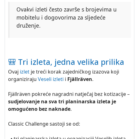
Ovakvi izleti često završe s brojevima u
mobitelu i dogovorima za sljedeće
druženje.
🎒 Tri izleta, jedna velika prilika
Ovaj
izlet
je treći korak zajedničkog izazova koji
organiziraju
Veseli izleti
i
Fjällräven
.
Fjällräven pokreće nagradni natječaj bez kotizacije –
sudjelovanje na sva tri planinarska izleta je
omogućeno bez naknade
.
Classic Challenge sastoji se od:
• tri planinarska izleta u organizaciji Veselih izleta