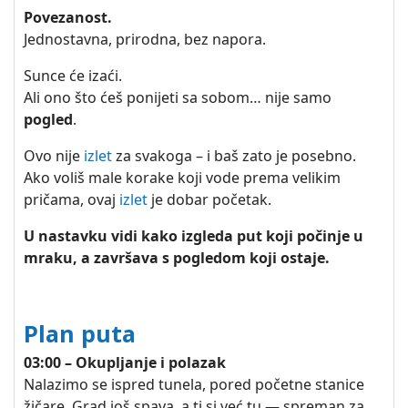
Povezanost.
Jednostavna, prirodna, bez napora.
Sunce će izaći.
Ali ono što ćeš ponijeti sa sobom… nije samo
pogled
.
Ovo nije
izlet
za svakoga – i baš zato je posebno.
Ako voliš male korake koji vode prema velikim
pričama, ovaj
izlet
je dobar početak.
U nastavku vidi kako izgleda put koji počinje u
mraku, a završava s pogledom koji ostaje.
Plan puta
03:00 – Okupljanje i polazak
Nalazimo se ispred tunela, pored početne stanice
žičare. Grad još spava, a ti si već tu — spreman za