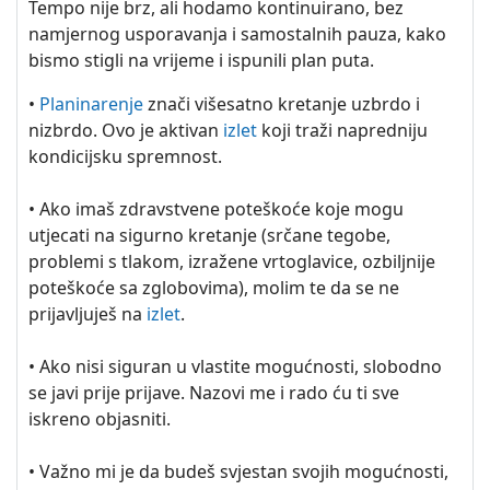
Tempo nije brz, ali hodamo kontinuirano, bez
namjernog usporavanja i samostalnih pauza, kako
bismo stigli na vrijeme i ispunili plan puta.
•
Planinarenje
znači višesatno kretanje uzbrdo i
nizbrdo. Ovo je aktivan
izlet
koji traži napredniju
kondicijsku spremnost.
• Ako imaš zdravstvene poteškoće koje mogu
utjecati na sigurno kretanje (srčane tegobe,
problemi s tlakom, izražene vrtoglavice, ozbiljnije
poteškoće sa zglobovima), molim te da se ne
prijavljuješ na
izlet
.
• Ako nisi siguran u vlastite mogućnosti, slobodno
se javi prije prijave. Nazovi me i rado ću ti sve
iskreno objasniti.
• Važno mi je da budeš svjestan svojih mogućnosti,