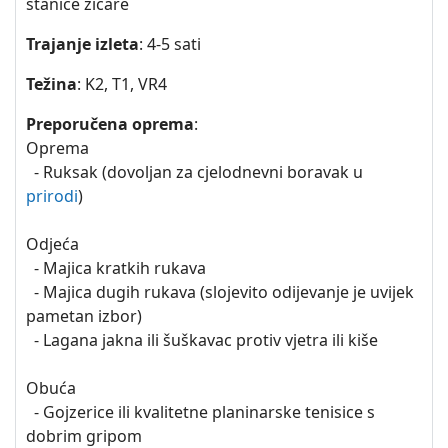
stanice žičare
Trajanje izleta
: 4-5 sati
Težina
: K2, T1, VR4
Preporučena oprema
:
Oprema
- Ruksak (dovoljan za cjelodnevni boravak u
prirodi
)
Odjeća
- Majica kratkih rukava
- Majica dugih rukava (slojevito odijevanje je uvijek
pametan izbor)
- Lagana jakna ili šuškavac protiv vjetra ili kiše
Obuća
- Gojzerice ili kvalitetne planinarske tenisice s
dobrim gripom