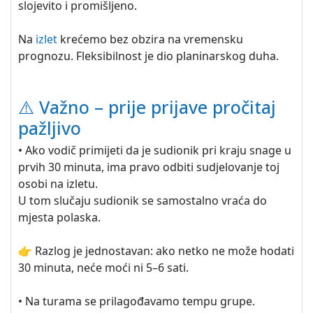
slojevito i promišljeno.
Na
izlet
krećemo bez obzira na vremensku
prognozu. Fleksibilnost je dio planinarskog duha.
⚠️ Važno – prije prijave pročitaj
pažljivo
• Ako vodič primijeti da je sudionik pri kraju snage u
prvih 30 minuta, ima pravo odbiti sudjelovanje toj
osobi na izletu.
U tom slučaju sudionik se samostalno vraća do
mjesta polaska.
👉 Razlog je jednostavan: ako netko ne može hodati
30 minuta, neće moći ni 5–6 sati.
• Na turama se prilagođavamo tempu grupe.