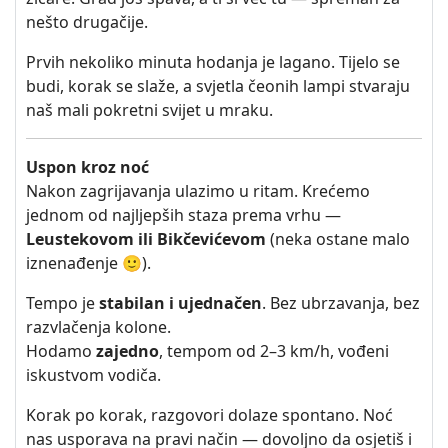
nešto drugačije.
Prvih nekoliko minuta hodanja je lagano. Tijelo se
budi, korak se slaže, a svjetla čeonih lampi stvaraju
naš mali pokretni svijet u mraku.
Uspon kroz noć
Nakon zagrijavanja ulazimo u ritam. Krećemo
jednom od najljepših staza prema vrhu —
Leustekovom ili Bikčevićevom
(neka ostane malo
iznenađenje 🙂).
Tempo je
stabilan i ujednačen
. Bez ubrzavanja, bez
razvlačenja kolone.
Hodamo
zajedno
, tempom od 2–3 km/h, vođeni
iskustvom vodiča.
Korak po korak, razgovori dolaze spontano. Noć
nas usporava na pravi način — dovoljno da osjetiš i