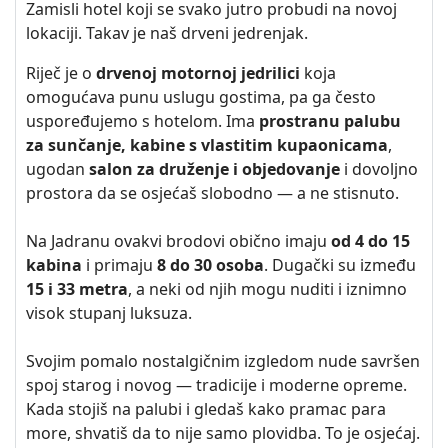
Zamisli hotel koji se svako jutro probudi na novoj
lokaciji. Takav je naš drveni jedrenjak.
Riječ je o
drvenoj motornoj jedrilici
koja
omogućava punu uslugu gostima, pa ga često
uspoređujemo s hotelom. Ima
prostranu palubu
za sunčanje, kabine s vlastitim kupaonicama
,
ugodan
salon za druženje i objedovanje
i dovoljno
prostora da se osjećaš slobodno — a ne stisnuto.
Na Jadranu ovakvi brodovi obično imaju
od 4 do 15
kabina
i primaju
8 do 30 osoba
. Dugački su između
15 i 33 metra
, a neki od njih mogu nuditi i iznimno
visok stupanj luksuza.
Svojim pomalo nostalgičnim izgledom nude savršen
spoj starog i novog — tradicije i moderne opreme.
Kada stojiš na palubi i gledaš kako pramac para
more, shvatiš da to nije samo plovidba. To je osjećaj.