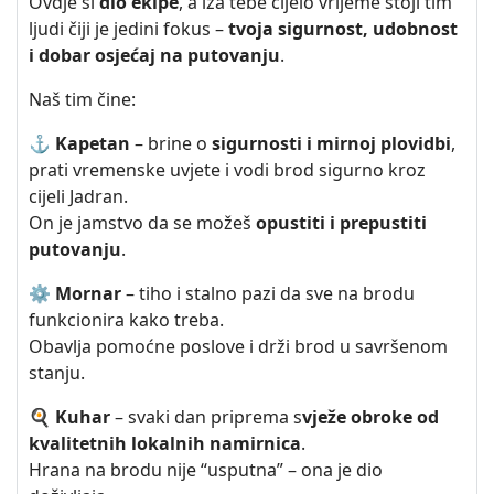
Ovdje si
dio ekipe
, a iza tebe cijelo vrijeme stoji tim
ljudi čiji je jedini fokus –
tvoja sigurnost, udobnost
i dobar osjećaj na putovanju
.
Naš tim čine:
⚓
Kapetan
– brine o
sigurnosti i mirnoj plovidbi
,
prati vremenske uvjete i vodi brod sigurno kroz
cijeli Jadran.
On je jamstvo da se možeš
opustiti i prepustiti
putovanju
.
⚙️
Mornar
– tiho i stalno pazi da sve na brodu
funkcionira kako treba.
Obavlja pomoćne poslove i drži brod u savršenom
stanju.
🍳
Kuhar
– svaki dan priprema s
vježe obroke od
kvalitetnih lokalnih namirnica
.
Hrana na brodu nije “usputna” – ona je dio