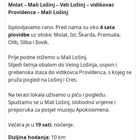
Molat – Mali Lošinj – Veli Lošinj – vidikovac
Providenca – Mali Lošinj
Isplovljavamo rano. Pred nama su oko
4 sata
plovidbe
uz otoke: Molat, Ist, Škarda, Premuda,
Olib, Silba i Ilovik.
Prije podne stižemo u Mali Lošinj.
Slijedi šetnja obalom do Velog Lošinja, uspon i
grebenska staza do vidikovca Providenca, s kojeg se
pruža pogled na Lošinj i Cres.
Na terasi lokala uživamo u piću i pogledu.
Spuštamo se u Mali Lošinj, slobodno vrijeme i
preporuka za posjet muzeju Apoksiomena.
Večera je u
19 sati
, noćenje.
Duljina hodanja
: 10 km