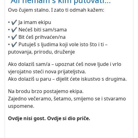
“Ali nemam s kim putovati…”
Ovo čujem stalno. I zato ti odmah kažem:
• ✔️ Ja imam ekipu
• ✔️ Nećeš biti sam/sama
• ✔️ Bit ćeš prihvaćen/na
• ✔️ Putuješ s ljudima koji vole isto što i ti –
putovanja, prirodu, druženje
Ako dolaziš sam/a – upoznat ćeš nove ljude i vrlo
vjerojatno steći nova prijateljstva.
Ako dolaziš u paru – dijelit ćete iskustvo s drugima.
Na brodu brzo postajemo ekipa.
Zajedno večeramo, šetamo, smijemo se i stvaramo
uspomene.
Ovdje nisi gost. Ovdje si dio priče.