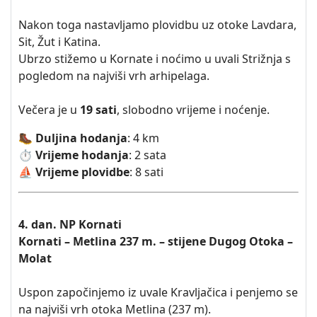
Nakon toga nastavljamo plovidbu uz otoke Lavdara,
Sit, Žut i Katina.
Ubrzo stižemo u Kornate i noćimo u uvali Strižnja s
pogledom na najviši vrh arhipelaga.
Večera je u
19 sati
, slobodno vrijeme i noćenje.
🥾
Duljina hodanja
: 4 km
⏱️ Vrijeme hodanja
: 2 sata
⛵ Vrijeme plovidbe
: 8 sati
4. dan. NP Kornati
Kornati – Metlina 237 m. – stijene Dugog Otoka –
Molat
Uspon započinjemo iz uvale Kravljačica i penjemo se
na najviši vrh otoka Metlina (237 m).