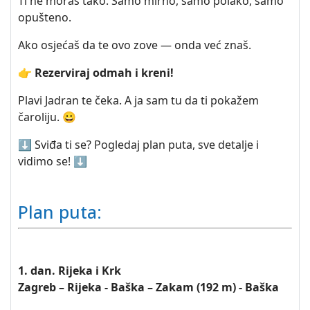
Ti ne moraš tako. Samo mirno, samo polako, samo
opušteno.
Ako osjećaš da te ovo zove — onda već znaš.
👉
Rezerviraj odmah i kreni!
Plavi Jadran te čeka. A ja sam tu da ti pokažem
čaroliju. 😀
⬇️ Sviđa ti se? Pogledaj plan puta, sve detalje i
vidimo se! ⬇️
Plan puta:
1. dan. Rijeka i Krk
Zagreb – Rijeka - Baška – Zakam (192 m) - Baška