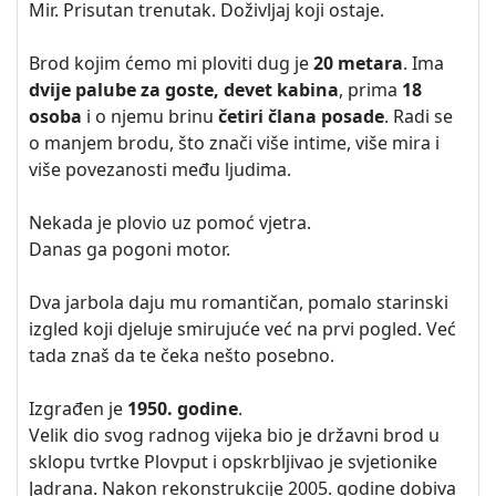
Mir. Prisutan trenutak. Doživljaj koji ostaje.
Brod kojim ćemo mi ploviti dug je
20 metara
. Ima
dvije palube za goste, devet kabina
, prima
18
osoba
i o njemu brinu
četiri člana posade
. Radi se
o manjem brodu, što znači više intime, više mira i
više povezanosti među ljudima.
Nekada je plovio uz pomoć vjetra.
Danas ga pogoni motor.
Dva jarbola daju mu romantičan, pomalo starinski
izgled koji djeluje smirujuće već na prvi pogled. Već
tada znaš da te čeka nešto posebno.
Izgrađen je
1950. godine
.
Velik dio svog radnog vijeka bio je državni brod u
sklopu tvrtke Plovput i opskrbljivao je svjetionike
Jadrana. Nakon rekonstrukcije 2005. godine dobiva