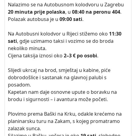
Nalazimo se na Autobusnom kolodvoru u Zagrebu
20 minuta prije polaska
, u
08:40 na peronu 404
.
Polazak autobusa je u
09:00 sati
.
Na Autobusni kolodvor u Rijeci stižemo oko
11:30
sati
, gdje uzimamo taksi i vozimo se do broda
nekoliko minuta.
Cijena taksija iznosi oko
2–3 € po osobi
.
Slijedi ukrcaj na brod, smještaj u kabine, piće
dobrodošlice i sastanak na glavnoj palubi s
posadom.
Kapetan nam daje osnovne upute o boravku na
brodu i sigurnosti – i avantura može početi.
Plovimo prema Baški na Krku, odakle krećemo na
planinarsku turu na Zakam, s kojeg promatramo
zalazak sunca.
Silazimo u Bašku, večera je oko
19 sati
, slobodno