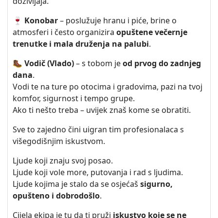
doživljaja.
🍷
Konobar
– poslužuje hranu i piće, brine o
atmosferi i često organizira
opuštene večernje
trenutke i mala druženja na palubi
.
🥾
Vodič (Vlado)
– s tobom je
od prvog do zadnjeg
dana
.
Vodi te na ture po otocima i gradovima, pazi na tvoj
komfor, sigurnost i tempo grupe.
Ako ti nešto treba – uvijek znaš kome se obratiti.
Sve to zajedno čini uigran tim profesionalaca s
višegodišnjim iskustvom.
Ljude koji znaju svoj posao.
Ljude koji vole more, putovanja i rad s ljudima.
Ljude kojima je stalo da se osjećaš
sigurno,
opušteno i dobrodošlo
.
Cijela ekipa je tu da ti pruži
iskustvo koje se ne