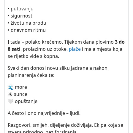
• putovanju
• sigurnosti
• životu na brodu
• dnevnom ritmu
I tada – polako krećemo. Tijekom dana plovimo
3 do
8 sati
, prolazimo uz otoke,
plaže
i mala mjesta koja
se rijetko vide s kopna.
Svaki dan donosi novu sliku Jadrana a nakon
planinarenja čeka te:
🌊 more
☀️ sunce
🤍 opuštanje
A često i ono najvrijednije – ljudi.
Razgovori, smijeh, dijeljenje doživljaja. Ekipa koja se
stvara prirodno, bez forsiranja.