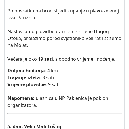
Po povratku na brod slijedi kupanje u plavo-zelenoj
uvali Strižnja.
Nastavljamo plovidbu uz moćne stijene Dugog
Otoka, prolazimo pored svjetionika Veli rat i stižemo
na Molat.
Večera je oko
19 sati
, slobodno vrijeme i noćenje.
Duljina hodanja
: 4 km
Trajanje izleta
: 3 sati
Vrijeme plovidbe
: 9 sati
Napomena:
ulaznica u NP Paklenica je poklon
organizatora.
5. dan. Veli i Mali Lošinj