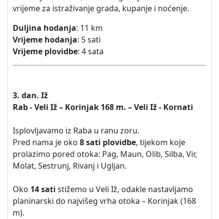
vrijeme za istraživanje grada, kupanje i noćenje.
Duljina hodanja
: 11 km
Vrijeme hodanja
: 5 sati
Vrijeme plovidbe
: 4 sata
3. dan. Iž
Rab - Veli Iž – Korinjak 168 m. – Veli Iž - Kornati
Isplovljavamo iz Raba u ranu zoru.
Pred nama je oko
8 sati plovidbe
, tijekom koje
prolazimo pored otoka: Pag, Maun, Olib, Silba, Vir,
Molat, Sestrunj, Rivanj i Ugljan.
Oko
14 sati
stižemo u Veli Iž, odakle nastavljamo
planinarski do najvišeg vrha otoka – Korinjak (168
m).