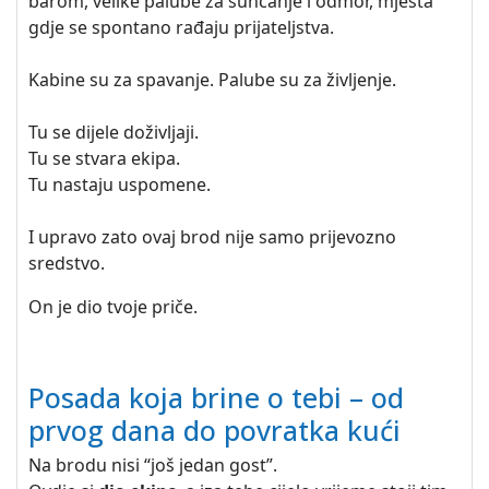
barom, velike palube za sunčanje i odmor, mjesta
gdje se spontano rađaju prijateljstva.
Kabine su za spavanje. Palube su za življenje.
Tu se dijele doživljaji.
Tu se stvara ekipa.
Tu nastaju uspomene.
I upravo zato ovaj brod nije samo prijevozno
sredstvo.
On je dio tvoje priče.
Posada koja brine o tebi – od
prvog dana do povratka kući
Na brodu nisi “još jedan gost”.