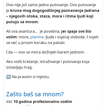
Ovo nije još samo jedno putovanje. Ovo putovanje
je
kruna mog dugogodišnjeg poznavanja Jadrana
– njegovih otoka, staza, mora i ritma ljudi koji
putuju sa mnom.
Ali ova avantura… je posebna,
jer spaja sve što
volim
: more,
planine
, ljude i osjećaj slobode. I osjeti
se već u prvom koraku na palubi.
I da — ovo se mora doživjeti barem jednom.
Ako voliš kretanje, istraživanje i putovanja koja
ostavljaju trag.
➡️ Na pravom si mjestu.
Zašto baš sa mnom?
Već
10 godina profesionalno vodim