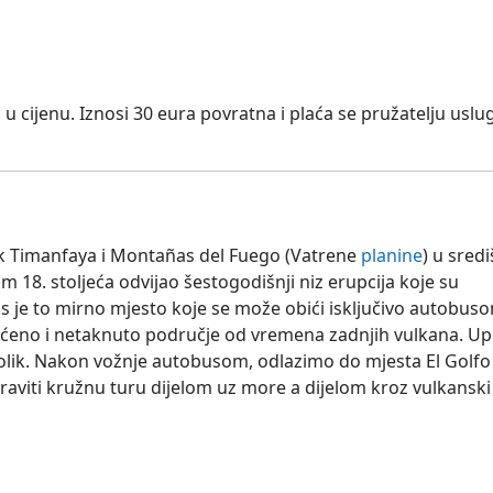
a u cijenu. Iznosi 30 eura povratna i plaća se pružatelju uslu
ark Timanfaya i Montañas del Fuego (Vatrene
planine
) u sredi
18. stoljeća odvijao šestogodišnji niz erupcija koje su
 je to mirno mjesto koje se može obići isključivo autobus
štićeno i netaknuto područje od vremena zadnjih vulkana. U
rajolik. Nakon vožnje autobusom, odlazimo do mjesta El Golfo
aviti kružnu turu dijelom uz more a dijelom kroz vulkanski