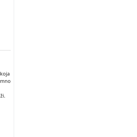
 koja
nimno
ži.