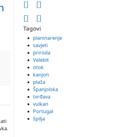
h
Tagovi
planinarenje
savjeti
priroda
Velebit
otok
kanjon
plaža
Španjolska
tvrđava
vulkan
Portugal
špilja
ati
vka.