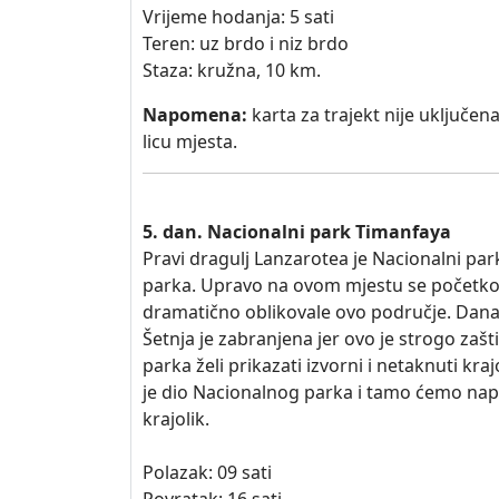
Vrijeme hodanja: 5 sati
Teren: uz brdo i niz brdo
Staza: kružna, 10 km.
Napomena:
karta za trajekt nije uključen
licu mjesta.
5. dan. Nacionalni park Timanfaya
Pravi dragulj Lanzarotea je Nacionalni p
parka. Upravo na ovom mjestu se početkom 
dramatično oblikovale ovo područje. Danas
Šetnja je zabranjena jer ovo je strogo za
parka želi prikazati izvorni i netaknuti k
je dio Nacionalnog parka i tamo ćemo napr
krajolik.
Polazak: 09 sati