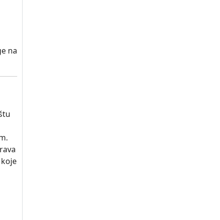
ge na
štu
om.
prava
 koje