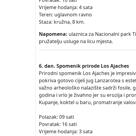
Povratak: 16 sati
Vrijeme hodanja: 4 sata
Teren: uglavnom ravno
Staza: kružna, 8 km.
Napomena:
ulaznica za Nacionalni park Ti
pružatelju usluge na licu mjesta.
6. dan. Spomenik prirode Los Ajaches
Prirodni spomenik Los Ajaches je impresi
pokriva gotovo cijeli jug Lanzarotea s es
važno arheološko nalazište sadrži fosile, gu
godina i vrlo je živahno jer su erozija i p
Kupanje, koktel u baru, promatranje valo
Polazak: 09 sati
Povratak: 16 sati
Vrijeme hodanja: 3 sata