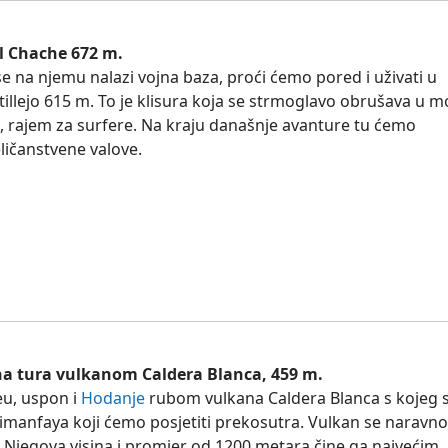
el Chache 672 m.
 se na njemu nalazi vojna baza, proći ćemo pored i uživati u
illejo 615 m. To je klisura koja se strmoglavo obrušava u mo
i, rajem za surfere. Na kraju današnje avanture tu ćemo
eličanstvene valove.
žna tura vulkanom Caldera Blanca, 459 m.
eu, uspon i
Hodanje
rubom vulkana Caldera Blanca s kojeg 
imanfaya koji ćemo posjetiti prekosutra. Vulkan se naravno
. Njegova visina i promjer od 1200 metara čine ga najvećim