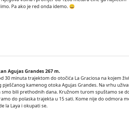
idimo. Pa ako je red onda idemo. 😀
kan Agujas Grandes 267 m.
od 30 minuta trajektom do otočića La Graciosa na kojem živ
tog pješčanog kamenog otoka Agujas Grandes. Na vrhu uživ
ma smo bili prethodnih dana. Kružnom turom spuštamo se d
ramo do polaska trajekta u 15 sati. Kome nije do odmora 
e la Laya i okupati se.