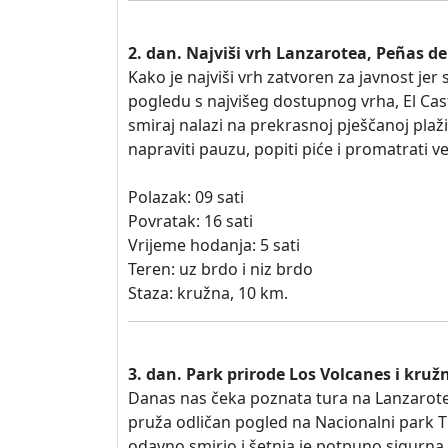
2. dan. Najviši vrh Lanzarotea, Peñas d
Kako je najviši vrh zatvoren za javnost jer
pogledu s najvišeg dostupnog vrha, El Cast
smiraj nalazi na prekrasnoj pješčanoj plaž
napraviti pauzu, popiti piće i promatrati v
Polazak: 09 sati
Povratak: 16 sati
Vrijeme hodanja: 5 sati
Teren: uz brdo i niz brdo
Staza: kružna, 10 km.
3. dan. Park prirode Los Volcanes i kru
Danas nas čeka poznata tura na Lanzarot
pruža odličan pogled na Nacionalni park T
odavno smirio i šetnja je potpuno sigurna