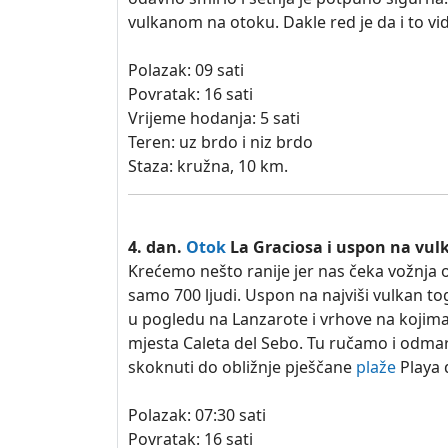
vulkanom na otoku. Dakle red je da i to v
Polazak: 09 sati
Povratak: 16 sati
Vrijeme hodanja: 5 sati
Teren: uz brdo i niz brdo
Staza: kružna, 10 km.
4. dan.
Otok
La Graciosa i uspon na vul
Krećemo nešto ranije jer nas čeka vožnja 
samo 700 ljudi. Uspon na najviši vulkan 
u pogledu na Lanzarote i vrhove na koji
mjesta Caleta del Sebo. Tu ručamo i odma
skoknuti do obližnje pješčane
plaže
Playa d
Polazak: 07:30 sati
Povratak: 16 sati