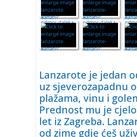
Lanzarote je jedan o
uz sjeverozapadnu ob
plažama, vinu i gole
Prednost mu je cjelo
let iz Zagreba. Lanza
od zime gdje ćeš uživ