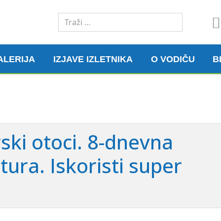
Traži
ALERIJA
IZJAVE IZLETNIKA
O VODIČU
B
ski otoci. 8-dnevna
ura. Iskoristi super