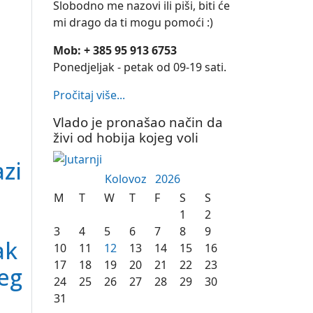
Slobodno me nazovi ili piši, biti će
mi drago da ti mogu pomoći :)
Mob: + 385 95 913 6753
Ponedjeljak - petak od 09-19 sati.
Pročitaj više...
Vlado je pronašao način da
živi od hobija kojeg voli
azi
Kolovoz
2026
M
T
W
T
F
S
S
1
2
3
4
5
6
7
8
9
ak
10
11
12
13
14
15
16
17
18
19
20
21
22
23
jeg
24
25
26
27
28
29
30
31