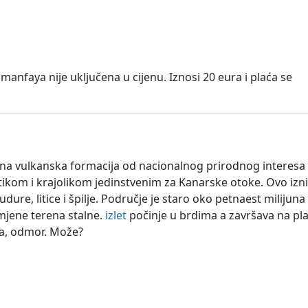
manfaya nije uključena u cijenu. Iznosi 20 eura i plaća se
vna vulkanska formacija od nacionalnog prirodnog interesa
tetikom i krajolikom jedinstvenim za Kanarske otoke. Ovo iz
dure, litice i špilje. Područje je staro oko petnaest milijuna
romjene terena stalne.
izlet
počinje u brdima a završava na pla
va, odmor. Može?