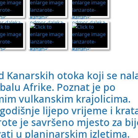
d Kanarskih otoka koji se nal
alu Afrike. Poznat je po
mim vulkanskim krajolicima.
godišnje lijepo vrijeme i krat
rote je savršeno mjesto za bi
ati u planinarskim izletima.