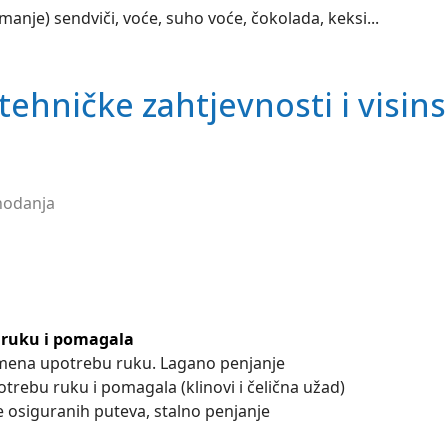
jmanje) sendviči, voće, suho voće, čokolada, keksi...
 tehničke zahtjevnosti i visin
 hodanja
 ruku i pomagala
mena upotrebu ruku. Lagano penjanje
trebu ruku i pomagala (klinovi i čelična užad)
ze osiguranih puteva, stalno penjanje