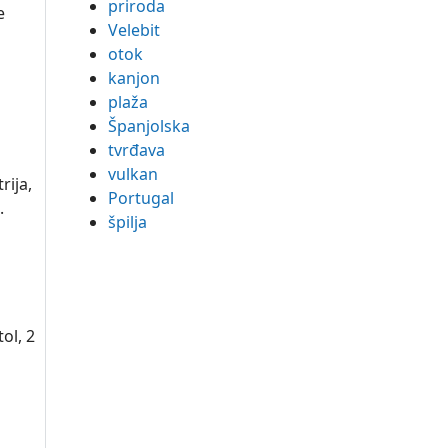
priroda
e
Velebit
otok
kanjon
plaža
Španjolska
tvrđava
vulkan
rija,
Portugal
.
špilja
ol, 2