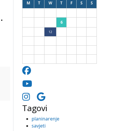
M
T
W
T
F
S
S
1
2
.
6
3
4
5
7
8
9
10
11
12
13
14
15
16
17
18
19
20
21
22
23
24
25
26
27
28
29
30
31
Tagovi
planinarenje
savjeti