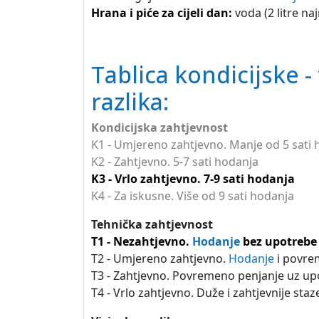
Hrana i piće za cijeli dan:
voda (2 litre na
Tablica kondicijske -
razlika:
Kondicijska zahtjevnost
K1 - Umjereno zahtjevno. Manje od 5 sati
K2 - Zahtjevno. 5-7 sati hodanja
K3 - Vrlo zahtjevno. 7-9 sati hodanja
K4 - Za iskusne. Više od 9 sati hodanja
Tehnička zahtjevnost
T1 - Nezahtjevno.
Hodanje
bez upotrebe
T2 - Umjereno zahtjevno.
Hodanje
i povre
T3 - Zahtjevno. Povremeno penjanje uz upo
T4 - Vrlo zahtjevno. Duže i zahtjevnije sta