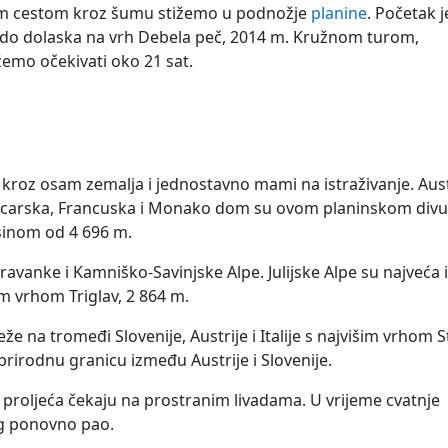
avom cestom kroz šumu stižemo u podnožje
planine
. Početak j
 do dolaska na vrh Debela peč, 2014 m. Kružnom turom,
emo očekivati oko 21 sat.
e kroz osam zemalja i jednostavno mami na istraživanje. Aust
, Švicarska, Francuska i Monako dom su ovom planinskom divu
isinom od 4 696 m.
aravanke i Kamniško-Savinjske Alpe. Julijske Alpe su najveća i
im vrhom Triglav, 2 864 m.
 na tromeđi Slovenije, Austrije i Italije s najvišim vrhom St
rirodnu granicu između Austrije i Slovenije.
 proljeća čekaju na prostranim livadama. U vrijeme cvatnje
jeg ponovno pao.