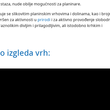
h staza, nude obilje mogućnosti za planinare.
kuje se slikovitim planinskim vrhovima i dolinama, kao i bro
vršen za aktivnosti u
prirodi
i za aktivno provođenje slobod
aznolikim divljim i prilagodljivim, ali istodobno krhkim i
o izgleda vrh: