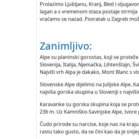
Prolazimo Ljubljanu, Kranj, Bled i vijug
lagan a s vremenom staza postaje strmija
vraćamo se nazad. Povratak u Zagreb mož
Zanimljivo:
Alpe su planinski gorostas, koji se protež
Slovenija, Italija, Njemačka, Lihtenštajn
Najviši vrh Alpa je dakako, Mont Blanc s v
Slovenske Alpe dijelimo na Julijske Alpe, K
najviša gorska skupina u Sloveniji s najviš
Karavanke su gorska skupina koja se proteže
236 m. Uz Kamniško-Savinjske Alpe, tvore p
Čudo prirode su narcise, koje nas na kraju
rastu tako gusto, da se čini kao da je sni