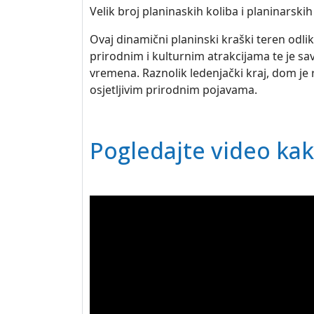
Velik broj planinaskih koliba i planinarski
Ovaj dinamični planinski kraški teren odli
prirodnim i kulturnim atrakcijama te je sa
vremena. Raznolik ledenjački kraj, dom je r
osjetljivim prirodnim pojavama.
Pogledajte video kak