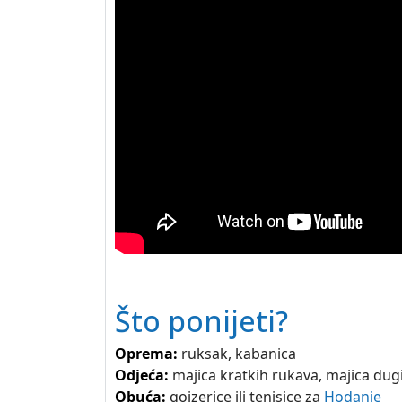
Što ponijeti?
Oprema:
ruksak, kabanica
Odjeća:
majica kratkih rukava, majica dugih
Obuća:
gojzerice ili tenisice za
Hodanje