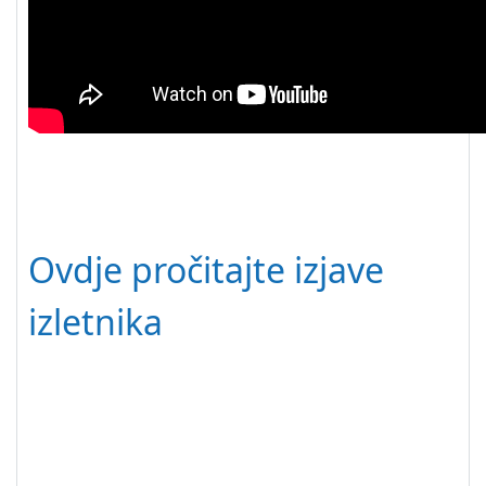
Ovdje pročitajte izjave
izletnika