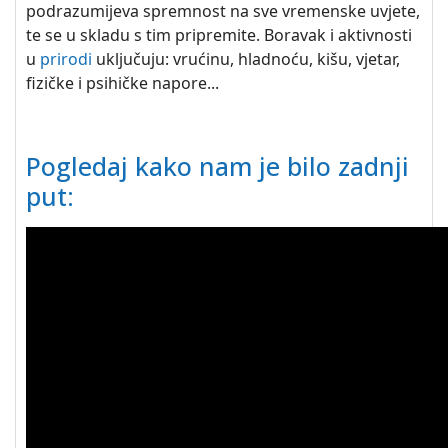
podrazumijeva spremnost na sve vremenske uvjete,
te se u skladu s tim pripremite. Boravak i aktivnosti
u
prirodi
uključuju: vrućinu, hladnoću, kišu, vjetar,
fizičke i psihičke napore...
Pogledaj kako nam je bilo zadnji
put: