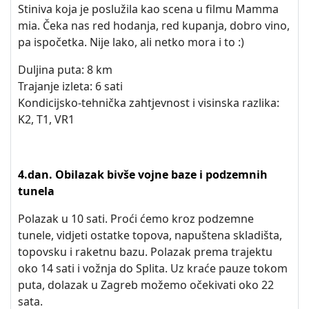
Stiniva koja je poslužila kao scena u filmu Mamma
mia. Čeka nas red hodanja, red kupanja, dobro vino,
pa ispočetka. Nije lako, ali netko mora i to :)
Duljina puta: 8 km
Trajanje izleta: 6 sati
Kondicijsko-tehnička zahtjevnost i visinska razlika:
K2, T1, VR1
4.dan. Obilazak bivše vojne baze i podzemnih
tunela
Polazak u 10 sati. Proći ćemo kroz podzemne
tunele, vidjeti ostatke topova, napuštena skladišta,
topovsku i raketnu bazu. Polazak prema trajektu
oko 14 sati i vožnja do Splita. Uz kraće pauze tokom
puta, dolazak u Zagreb možemo očekivati oko 22
sata.