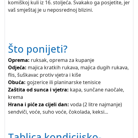
komiškoj kuli iz 16. stoljeća. Svakako ga posjetite, jer
vaš smještaj je u neposrednoj blizini.
Što ponijeti?
Oprema
:
ruksak, oprema za kupanje
Odjeća:
majica kratkih rukava, majica dugih rukava,
flis, šuškavac protiv vjetra i kiše
Obuća:
gojzerice ili planinarske tenisice
Zaštita od sunca i vjetra:
kapa, sunčane naočale,
krema
Hrana i piće za cijeli dan:
voda (2 litre najmanje)
sendviči, voće, suho voće, čokolada, keksi...
Tablica kondicijsko-