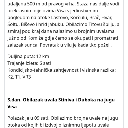
udaljena 500 m od pravog vrha. Staza nas dalje vodi
prekrasnim dijelovima Visa s jedinstvenim
pogledom na otoke Lastovo, Korčulu, Brač, Hvar,
Šoltu, Biševo i hrid Jabuku. Obilazimo Titovu špilju, a
smiraj pod kraj dana nalazimo u brojnim uvalama
južno od Komiže gdje ćemo se okupati i promatrati
zalazak sunca. Povratak u vilu je kada tko poželi.
Duljina puta: 12 km
Trajanje izleta: 6 sati
Kondicijsko-tehnička zahtjevnost i visinska razlika:
K2, T1, VR3
3.dan. Obilazak uvala Stiniva i Duboka na jugu
Visa
Polazak je u 09 sati. Obilazimo brojne uvale na jugu
otoka od kojih bi izdvojio iznimnu ljepotu uvale