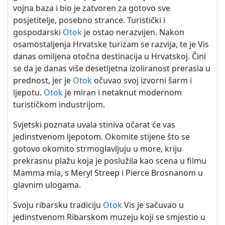
vojna baza i bio je zatvoren za gotovo sve
posjetitelje, posebno strance. Turistički i
gospodarski
Otok
je ostao nerazvijen. Nakon
osamostaljenja Hrvatske turizam se razvija, te je Vis
danas omiljena otočna destinacija u Hrvatskoj. Čini
se da je danas više desetljetna izoliranost prerasla u
prednost, jer je
Otok
očuvao svoj izvorni šarm i
ljepotu.
Otok
je miran i netaknut modernom
turističkom industrijom.
Svjetski poznata uvala stiniva očarat će vas
jedinstvenom ljepotom. Okomite stijene što se
gotovo okomito strmoglavljuju u more, kriju
prekrasnu plažu koja je poslužila kao scena u filmu
Mamma mia, s Meryl Streep i Pierce Brosnanom u
glavnim ulogama.
Svoju ribarsku tradiciju
Otok
Vis je sačuvao u
jedinstvenom Ribarskom muzeju koji se smjestio u