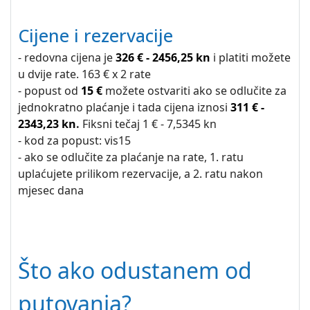
Cijene i rezervacije
- redovna cijena je
326 € - 2456,25 kn
i platiti možete
u dvije rate. 163 € x 2 rate
- popust od
15 €
možete ostvariti ako se odlučite za
jednokratno plaćanje i tada cijena iznosi
311 € -
2343,23 kn
.
Fiksni tečaj 1 € - 7,5345 kn
- kod za popust: vis15
- ako se odlučite za plaćanje na rate, 1. ratu
uplaćujete prilikom rezervacije, a 2. ratu nakon
mjesec dana
Što ako odustanem od
putovanja?