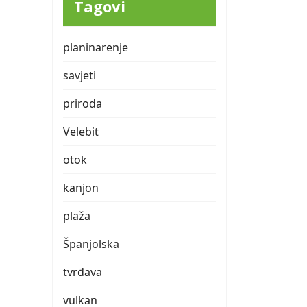
Tagovi
planinarenje
savjeti
priroda
Velebit
otok
kanjon
plaža
Španjolska
tvrđava
vulkan