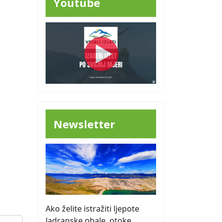
Youtube
Newsletter
Ako želite istražiti ljepote
Jadranske obale, otoke,