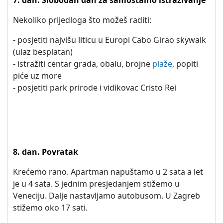
7. dan. Slobodan dan za samostalno istraživanje
Nekoliko prijedloga što možeš raditi:
- posjetiti najvišu liticu u Europi Cabo Girao skywalk
(ulaz besplatan)
- istražiti centar grada, obalu, brojne
plaže
, popiti
piće uz more
- posjetiti park prirode i vidikovac Cristo Rei
8. dan. Povratak
Krećemo rano. Apartman napuštamo u 2 sata a let
je u 4 sata. S jednim presjedanjem stižemo u
Veneciju. Dalje nastavljamo autobusom. U Zagreb
stižemo oko 17 sati.