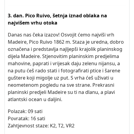
3. dan. Pico Ruivo, šetnja iznad oblaka na
najvišem vrhu otoka
Danas nas čeka izazov! Osvojit ćemo najviši vrh
Madeire, Pico Ruivo 1862 m. Staza je uredna, dobro
označena i predstavlja najljepši krajolik planinskog
dijela Madeire. Stjenovitim planinskim predjelima
mahovine, paprati i vrijesak daju zelenu nijansu, a
na putu ćeš rado stati i fotografirati ptice i šarene
guštere koji migolje uz put. S vrha ćeš uživati u
neometenom pogledu na sve strane. Prekrasni
planinski predjeli Madeire su ti na dlanu, a plavi
atlantski ocean u daljini.
Polazak: 09 sati
Povratak: 16 sati
Zahtjevnost staze: K2, T2, VR2