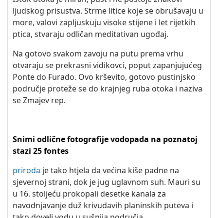
ljudskog prisustva. Strme litice koje se obrušavaju u
more, valovi zapljuskuju visoke stijene i let rijetkih
ptica, stvaraju odličan meditativan ugođaj.
Na gotovo svakom zavoju na putu prema vrhu
otvaraju se prekrasni vidikovci, poput zapanjujućeg
Ponte do Furado. Ovo krševito, gotovo pustinjsko
područje proteže se do krajnjeg ruba otoka i naziva
se Zmajev rep.
Snimi odlične fotografije vodopada na poznatoj
stazi 25 fontes
priroda
je tako htjela da većina kiše padne na
sjevernoj strani, dok je jug uglavnom suh. Mauri su
u 16. stoljeću prokopali desetke kanala za
navodnjavanje duž krivudavih planinskih puteva i
tako doveli vodu u sušnija područja.