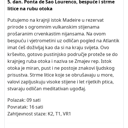
5. dan. Ponta de Sao Lourenco, bespuće i strme
litice na rubu otoka
Putujemo na krajnji istok Madeire u rezervat
prirode s ogromnim vulkanskim stijenama
prošaranim crvenkastim nijansama. Na ovom
bespuću i vjetrometini uz odličan pogled na Atlantik
imat ćeš doživljaj kao da si na kraju svijeta. Ovo
krševito, gotovo pustinjsko područje proteže se do
krajnjeg ruba otoka i naziva se Zmajev rep. Istok
otoka je miran, pust i ne postoje znakovi ljudskog
prisustva. Strme litice koje se obrušavaju u more,
valovi zapljuskuju visoke stijene i let rijetkih ptica,
stvaraju odličan meditativan ugođaj.
Polazak: 09 sati
Povratak: 16 sati
Zahtjevnost staze: K2, T1, VR1