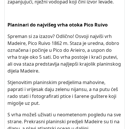
zapanjujući, nježni vodopad koji čini izvor levade.
Planinari do najvišeg vrha otoka Pico Ruivo
Spreman si za izazov? Odlično! Osvoji najviši vrh
Madeire, Pico Ruivo 1862 m. Staza je uredna, dobro
označena i počinje u Pico do Arieiro, a uspon do
vrha traje oko 5 sati. Do vrha postoje i kraći putevi,
ali ova staza predstavlja najljepši krajolik planinskog
dijela Madeire.
Stjenovitim planinskim predjelima mahovine,
paprati i vrijesak daju zelenu nijansu, a na putu ćeš
rado stati i fotografirati ptice i šarene guštere koji
migolje uz put.
S vrha možeš uživati u neometenom pogledu na sve
strane. Prekrasni planinski predjeli Madeire su ti na
dlanu, a plavi atlantski ocean u daljini.