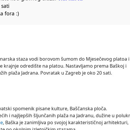
 sati
 fora :)
ninarska staza vodi borovom šumom do Mjesečevog platoa i
še krajnje odredište na platou. Nastavljamo prema Baškoj i
žih plaža Jadrana. Povratak u Zagreb je oko 20 sati.
rvatski spomenik pisane kulture, Baščanska ploča.
ećih i najljepših šljunčanih plaža na Jadranu, dužine u polu
že
, Baška je zanimljiva po svojoj karakterističnoj arhitekturi,
e po okolnim izletničkim stazama.