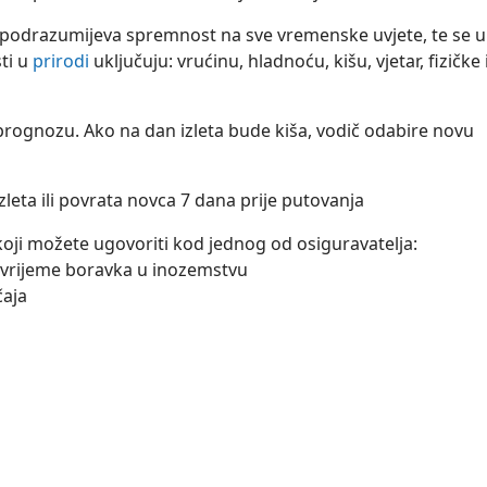
 podrazumijeva spremnost na sve vremenske uvjete, te se u
sti u
prirodi
uključuju: vrućinu, hladnoću, kišu, vjetar, fizičke 
ognozu. Ako na dan izleta bude kiša, vodič odabire novu
eta ili povrata novca 7 dana prije putovanja
oji možete ugovoriti kod jednog od osiguravatelja:
 vrijeme boravka u inozemstvu
čaja