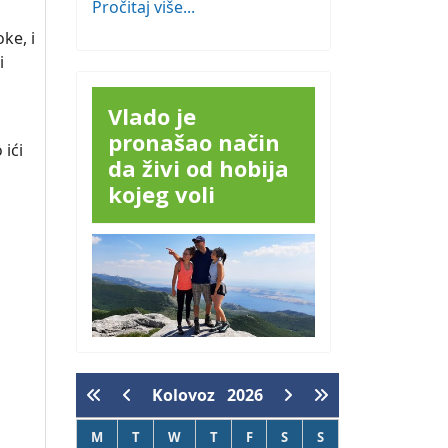
Pročitaj više...
oke, i
i
Vlado je
pronašao način
 ići
da živi od hobija
kojeg voli
Kolovoz
2026
M
T
W
T
F
S
S