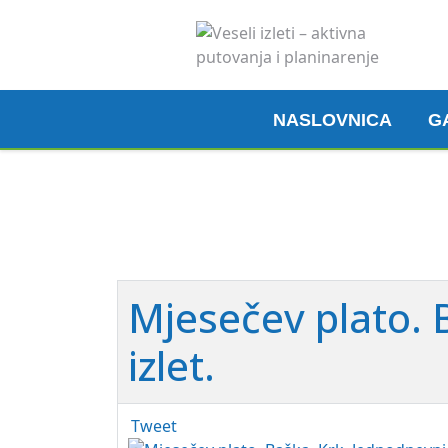
NASLOVNICA
G
Madeira, 6. 3. 2026.
Pogledaj ovdje
Mjesečev plato. 
izlet.
Tweet