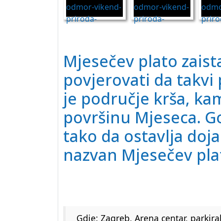
Mjesečev plato zaista
povjerovati da takvi 
je područje krša, ka
površinu Mjeseca. Go
tako da ostavlja doja
nazvan Mjesečev pla
Gdje: Zagreb, Arena centar, parkira