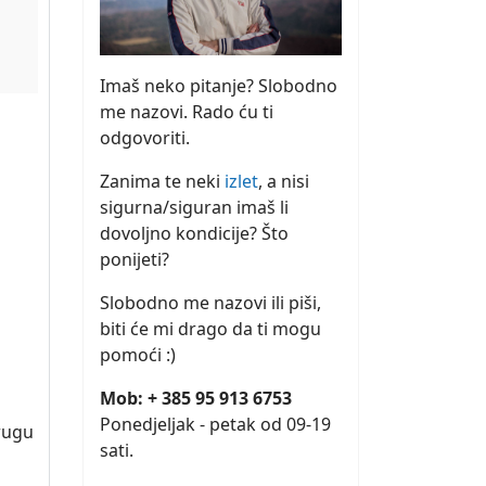
Imaš neko pitanje? Slobodno
me nazovi. Rado ću ti
odgovoriti.
Zanima te neki
izlet
, a nisi
sigurna/siguran imaš li
dovoljno kondicije? Što
ponijeti?
Slobodno me nazovi ili piši,
biti će mi drago da ti mogu
pomoći :)
Mob: + 385 95 913 6753
Ponedjeljak - petak od 09-19
krugu
sati.