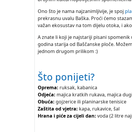
Ono što je nama najzanimljivije, je spoj
pla
prekrasnu uvalu Baška. Proći ćemo stazama,
važan ekosustav na tom dijelu otoka, i ako
A znate li koji je najstariji pisani spomen
godina starija od Baščanske ploče. Možemo 
jednom drugom prilikom :)
Što ponijeti?
Oprema:
ruksak, kabanica
Odjeća:
majica kratkih rukava, majica dugi
Obuća:
gojzerice ili planinarske tenisice
Zaštita od vjetra:
kapa, rukavice, šal
Hrana i piće za cijeli dan:
voda (2 litre na