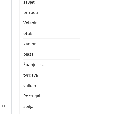
savjeti
priroda
Velebit
otok
kanjon
plaža
Španjolska
tvrđava
vulkan
Portugal
tu u
špilja