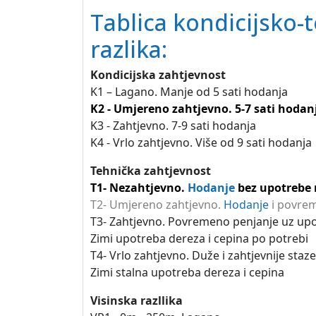
Tablica kondicijsko-t
razlika:
Kondicijska zahtjevnost
K1 – Lagano. Manje od 5 sati hodanja
K2 - Umjereno zahtjevno. 5-7 sati hodan
K3 - Zahtjevno. 7-9 sati hodanja
K4 - Vrlo zahtjevno. Više od 9 sati hodanja
Tehnička zahtjevnost
T1- Nezahtjevno.
Hodanje
bez upotrebe 
T2- Umjereno zahtjevno.
Hodanje
i povrem
T3- Zahtjevno. Povremeno penjanje uz upot
Zimi upotreba dereza i cepina po potrebi
T4- Vrlo zahtjevno. Duže i zahtjevnije staz
Zimi stalna upotreba dereza i cepina
Visinska razllika