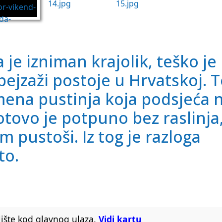
 je izniman krajolik, teško je
pejzaži postoje u Hrvatskoj. 
mena pustinja koja podsjeća 
tovo je potpuno bez raslinja
m pustoši. Iz tog je razloga
to.
lište kod glavnog ulaza.
Vidi kartu