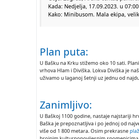
Kada: Nedjelja, 17.09.2023. u 07:00
Kako: Minibusom. Mala ekipa, velika
Plan puta:
U Bašku na Krku stižemo oko 10 sati. Pla
vrhova Hlam i Diviška. Lokva Diviška je na
uživamo u laganoj šetnji uz jednu od najdu
Zanimljivo:
U Baškoj 1100 godine, nastaje najstariji h
Baška je prepoznatljiva i po jednoj od najv
više od 1 800 metara. Osim prekrasne
pla
brojnim kulturnopovijesnim spomenicima t