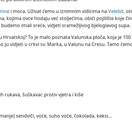
nine
i mora. Uživat ćemo u iznimnim vidicima na
Velebit
, ot
 kojima ovce hodaju već stoljećima, obići pojilište koje čin
 budemo imali sreće, vidjeti sramežljivog bjeloglavog supa.
ik u Hrvatskoj? To je malo poznata Valunska ploča, koja je 100
ju vidjeti u crkvi sv. Marka, u Valunu na Cresu. Tamo ćemo
h rukava, šuškavac protiv vjetra i kiše
jmanje) sendviči, voće, suho voće, čokolada, keksi...