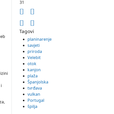
31
Tagovi
reb
planinarenje
savjeti
priroda
Velebit
otok
kanjon
zini
plaža
Španjolska
i
tvrđava
vulkan
Portugal
za,
špilja