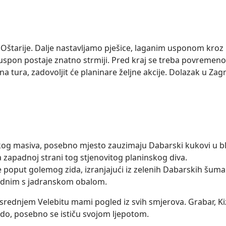
Oštarije. Dalje nastavljamo pješice, laganim usponom kroz
uspon postaje znatno strmiji. Pred kraj se treba povremeno
a tura, zadovoljit će planinare željne akcije. Dolazak u Zag
og masiva, posebno mjesto zauzimaju Dabarski kukovi u bli
a zapadnoj strani tog stjenovitog planinskog diva.
 se poput golemog zida, izranjajući iz zelenih Dabarskih šuma 
rednim s jadranskom obalom.
 srednjem Velebitu mami pogled iz svih smjerova. Grabar, Ki
brdo, posebno se ističu svojom ljepotom.