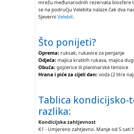
mrežu međunarodnih rezervata biosfere UN
se na području Velebita nalaze čak dva nac
Sjeverni
Velebit
.
Što ponijeti?
Oprema:
ruksak, rukavice za penjanje
Odjeća:
majica kratkih rukava, majica dugih
Obuća:
gojzerice ili planinarske tenisice
Hrana i piće za cijeli dan:
voda (2 litre na
Tablica kondicijsko-t
razlika:
Kondicijska zahtjevnost
K1 - Umjereno zahtjevno. Manje od 5 sati