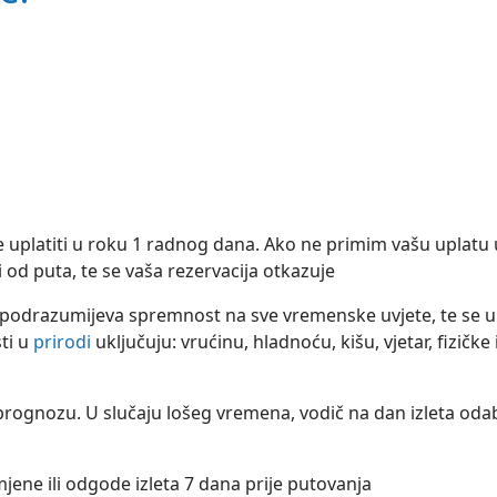
e uplatiti u roku 1 radnog dana. Ako ne primim vašu uplatu 
d puta, te se vaša rezervacija otkazuje
 podrazumijeva spremnost na sve vremenske uvjete, te se u
sti u
prirodi
uključuju: vrućinu, hladnoću, kišu, vjetar, fizičke 
ognozu. U slučaju lošeg vremena, vodič na dan izleta oda
ene ili odgode izleta 7 dana prije putovanja