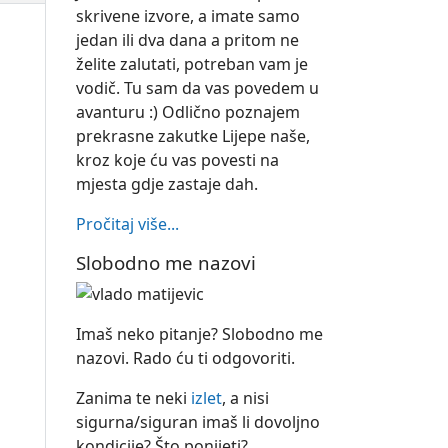
skrivene izvore, a imate samo
jedan ili dva dana a pritom ne
želite zalutati, potreban vam je
vodič. Tu sam da vas povedem u
avanturu :) Odlično poznajem
prekrasne zakutke Lijepe naše,
kroz koje ću vas povesti na
mjesta gdje zastaje dah.
Pročitaj više...
Slobodno me nazovi
Imaš neko pitanje? Slobodno me
nazovi. Rado ću ti odgovoriti.
Zanima te neki
izlet
, a nisi
sigurna/siguran imaš li dovoljno
kondicije? Što ponijeti?