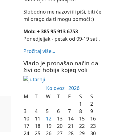
Slobodno me nazovi ili piši, biti će
mi drago da ti mogu pomoći :)
Mob: + 385 95 913 6753
Ponedjeljak - petak od 09-19 sati.
Pročitaj više...
Vlado je pronašao način da
živi od hobija kojeg voli
Kolovoz
2026
M
T
W
T
F
S
S
1
2
3
4
5
6
7
8
9
10
11
12
13
14
15
16
17
18
19
20
21
22
23
24
25
26
27
28
29
30