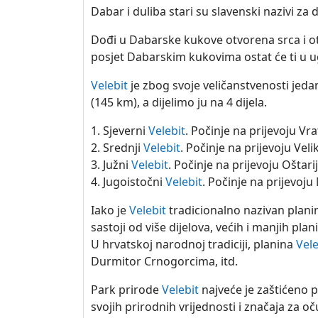
Dabar i duliba stari su slavenski nazivi z
Dođi u Dabarske kukove otvorena srca i otkr
posjet Dabarskim kukovima ostat će ti u 
Velebit
je zbog svoje veličanstvenosti jeda
(145 km), a dijelimo ju na 4 dijela.
1. Sjeverni
Velebit
. Počinje na prijevoju Vr
2. Srednji
Velebit
. Počinje na prijevoju Veli
3. Južni
Velebit
. Počinje na prijevoju Oštari
4. Jugoistočni
Velebit
. Počinje na prijevoju
Iako je
Velebit
tradicionalno nazivan plani
sastoji od više dijelova, većih i manjih plan
U hrvatskoj narodnoj tradiciji, planina
Vele
Durmitor Crnogorcima, itd.
Park prirode
Velebit
najveće je zaštićeno p
svojih prirodnih vrijednosti i značaja za o