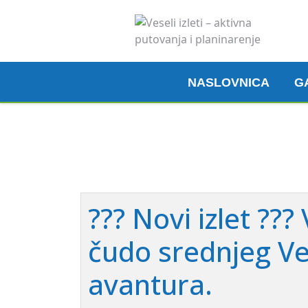
NASLOVNICA
G
Madeira, 6. 3. 2026.
Pogledaj ovdje
??? Novi izlet ???
čudo srednjeg Ve
avantura.