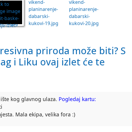
presivna
priroda
može biti? S
ag i Liku ovaj
izlet
će te
lište kog glavnog ulaza.
Pogledaj kartu:
i
sta. Mala ekipa, velika fora :)