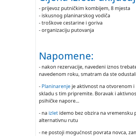
- prijevoz putničkim kombijem, 8 mjesta
- iskusnog planinarskog vodiča
- troškove cestarine i goriva
- organizaciju putovanja
Napomene:
- nakon rezervacije, navedeni iznos trebat
navedenom roku, smatram da ste odustali o
-
Planinarenje
je aktivnost na otvorenom i
skladu s tim pripremite. Boravak i aktivno
psihičke napore...
- na
izlet
idemo bez obzira na vremensku pr
alternativnu rutu
- ne postoji mogućnost povrata novca, zamj