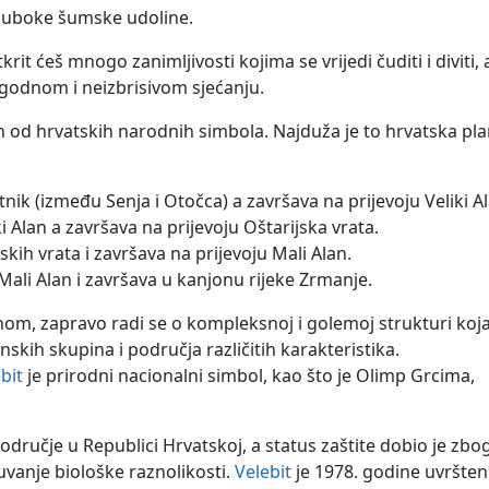
a duboke šumske udoline.
it ćeš mnogo zanimljivosti kojima se vrijedi čuditi i diviti, 
ugodnom i neizbrisivom sjećanju.
n od hrvatskih narodnih simbola. Najduža je to hrvatska pl
atnik (između Senja i Otočca) a završava na prijevoju Veliki A
ki Alan a završava na prijevoju Oštarijska vrata.
jskih vrata i završava na prijevoju Mali Alan.
 Mali Alan i završava u kanjonu rijeke Zrmanje.
nom, zapravo radi se o kompleksnoj i golemoj strukturi koja
inskih skupina i područja različitih karakteristika.
bit
je prirodni nacionalni simbol, kao što je Olimp Grcima,
odručje u Republici Hrvatskoj, a status zaštite dobio je zbo
čuvanje biološke raznolikosti.
Velebit
je 1978. godine uvršten