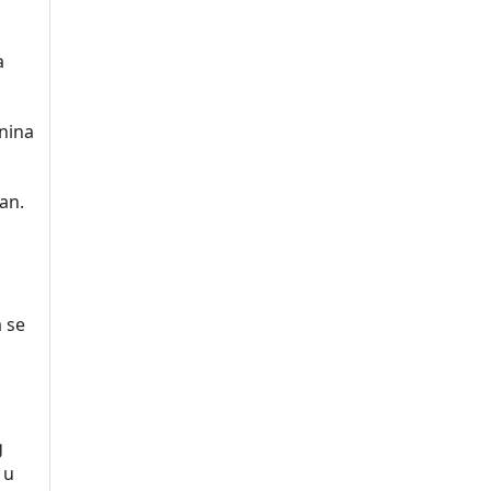
a
anina
lan.
 se
g
 u