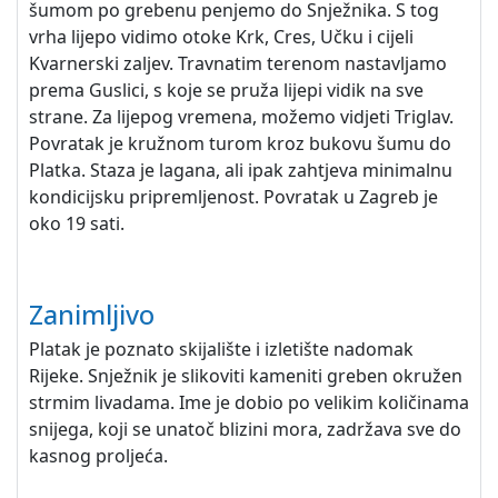
šumom po grebenu penjemo do Snježnika. S tog
vrha lijepo vidimo otoke Krk, Cres, Učku i cijeli
Kvarnerski zaljev. Travnatim terenom nastavljamo
prema Guslici, s koje se pruža lijepi vidik na sve
strane. Za lijepog vremena, možemo vidjeti Triglav.
Povratak je kružnom turom kroz bukovu šumu do
Platka. Staza je lagana, ali ipak zahtjeva minimalnu
kondicijsku pripremljenost. Povratak u Zagreb je
oko 19 sati.
Zanimljivo
Platak je poznato skijalište i izletište nadomak
Rijeke. Snježnik je slikoviti kameniti greben okružen
strmim livadama. Ime je dobio po velikim količinama
snijega, koji se unatoč blizini mora, zadržava sve do
kasnog proljeća.