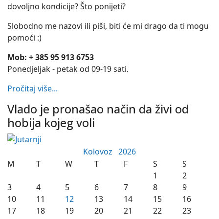
dovoljno kondicije? Što ponijeti?
Slobodno me nazovi ili piši, biti će mi drago da ti mogu
pomoći :)
Mob: + 385 95 913 6753
Ponedjeljak - petak od 09-19 sati.
Pročitaj više...
Vlado je pronašao način da živi od
hobija kojeg voli
Kolovoz
2026
M
T
W
T
F
S
S
1
2
3
4
5
6
7
8
9
10
11
12
13
14
15
16
17
18
19
20
21
22
23