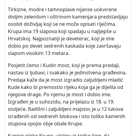
Tirkizne, modre i tamnoplave nijanse uokvirene
divljim zelenilom i oštrinom kamenjara predstavljaju
osobit doživljaj koji se ne može opisati riječima.
Krupa ima 19 slapova koji spadaju u najljepše u
Hrvatskoj. Najpoznatiji je deveterac, koji je ime
dobio po devet sedrenih kaskada koje završavaju
slapom visokim 13 metara.
Posjetit ćemo i Kudin most, koji je prema predaji,
nastao iz ljubavi, i svakako je jedinstvena građevina.
Predaja kaže da je most izgradio zaljubljeni mladić
Kude kako bi premostio rijeku koja ga je dijelila od
njegove drage. Po njemu je most i dobio ime.
Izgrađen je u suhozidu, na prijelazu iz 18. u 19.
stoljeće. Radišni i zaljubljeni majstor, je u 12 lukova
izrađenih od sedrenih blokova i isto toliko kamenih
stupova spojio obje obale Krupe.
Kanjon rijeke Krupe, uistinu je toliko lijep, da