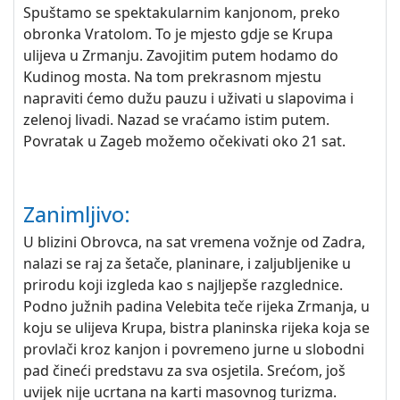
Spuštamo se spektakularnim kanjonom, preko
obronka Vratolom. To je mjesto gdje se Krupa
ulijeva u Zrmanju. Zavojitim putem hodamo do
Kudinog mosta. Na tom prekrasnom mjestu
napraviti ćemo dužu pauzu i uživati u slapovima i
zelenoj livadi. Nazad se vraćamo istim putem.
Povratak u Zageb možemo očekivati oko 21 sat.
Zanimljivo:
U blizini Obrovca, na sat vremena vožnje od Zadra,
nalazi se raj za šetače, planinare, i zaljubljenike u
prirodu koji izgleda kao s najljepše razglednice.
Podno južnih padina Velebita teče rijeka Zrmanja, u
koju se ulijeva Krupa, bistra planinska rijeka koja se
provlači kroz kanjon i povremeno jurne u slobodni
pad čineći predstavu za sva osjetila. Srećom, još
uvijek nije ucrtana na karti masovnog turizma.