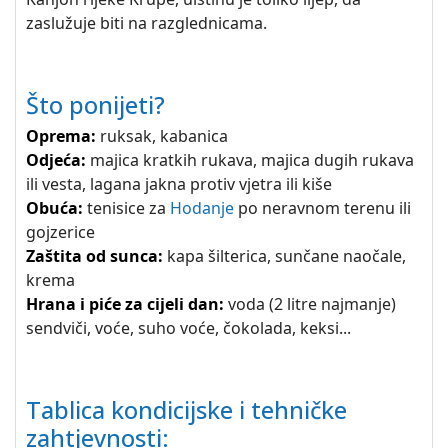
zaslužuje biti na razglednicama.
Što ponijeti?
Oprema:
ruksak, kabanica
Odjeća:
majica kratkih rukava, majica dugih rukava
ili vesta, lagana jakna protiv vjetra ili kiše
Obuća:
tenisice za
Hodanje
po neravnom terenu ili
gojzerice
Zaštita od sunca:
kapa šilterica, sunčane naočale,
krema
Hrana i piće za cijeli dan:
voda (2 litre najmanje)
sendviči, voće, suho voće, čokolada, keksi...
Tablica kondicijske i tehničke
zahtjevnosti: