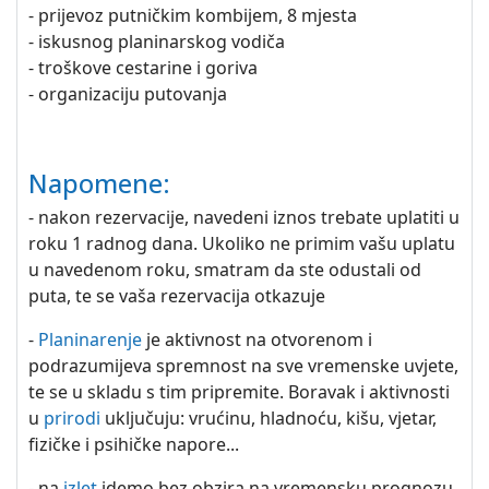
- prijevoz putničkim kombijem, 8 mjesta
- iskusnog planinarskog vodiča
- troškove cestarine i goriva
- organizaciju putovanja
Napomene:
- nakon rezervacije, navedeni iznos trebate uplatiti u
roku 1 radnog dana. Ukoliko ne primim vašu uplatu
u navedenom roku, smatram da ste odustali od
puta, te se vaša rezervacija otkazuje
-
Planinarenje
je aktivnost na otvorenom i
podrazumijeva spremnost na sve vremenske uvjete,
te se u skladu s tim pripremite. Boravak i aktivnosti
u
prirodi
uključuju: vrućinu, hladnoću, kišu, vjetar,
fizičke i psihičke napore...
- na
izlet
idemo bez obzira na vremensku prognozu