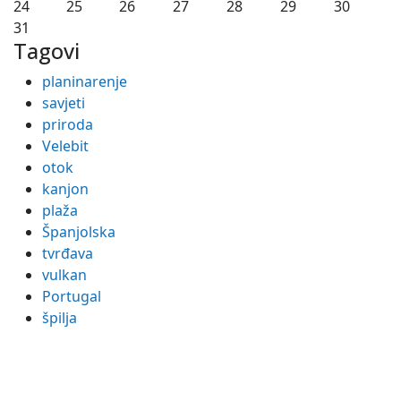
24
25
26
27
28
29
30
31
Tagovi
planinarenje
savjeti
priroda
Velebit
otok
kanjon
plaža
Španjolska
tvrđava
vulkan
Portugal
špilja