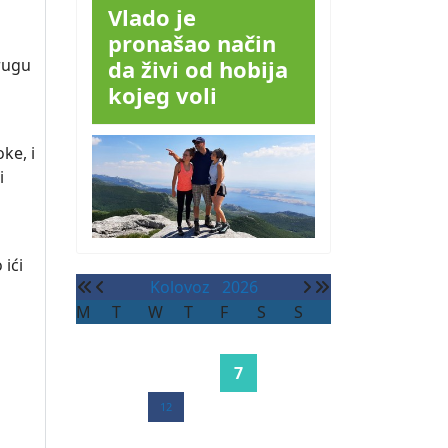
Vlado je
pronašao način
da živi od hobija
krugu
kojeg voli
oke, i
i
 ići
Kolovoz
2026
M
T
W
T
F
S
S
1
2
7
3
4
5
6
8
9
10
11
12
13
14
15
16
17
18
19
20
21
22
23