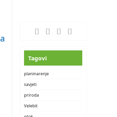
24
25
26
27
28
29
30
31
ka
Tagovi
planinarenje
savjeti
priroda
Velebit
otok