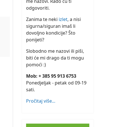
me nazovi. Rado ću ti
odgovoriti.
Zanima te neki
izlet
, a nisi
sigurna/siguran imaš li
dovoljno kondicije? Što
ponijeti?
Slobodno me nazovi ili piši,
biti će mi drago da ti mogu
pomoći :)
Mob: + 385 95 913 6753
Ponedjeljak - petak od 09-19
sati.
Pročitaj više...