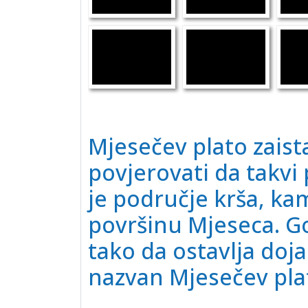
Mjesečev plato zaista
povjerovati da takvi 
je područje krša, ka
površinu Mjeseca. Go
tako da ostavlja doja
nazvan Mjesečev pla