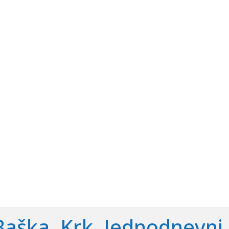
enje Srednjim Jadranom, 2. 5
Baška, Krk. Jednodnevni