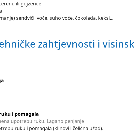
renu ili gojzerice
a
jmanje) sendviči, voće, suho voće, čokolada, keksi...
ehničke zahtjevnosti i visins
ja
ruku i pomagala
ena upotrebu ruku. Lagano penjanje
rebu ruku i pomagala (klinovi i čelična užad).