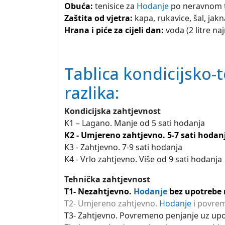
Obuća:
tenisice za
Hodanje
po neravnom te
Zaštita od vjetra:
kapa, rukavice, šal, jakn
Hrana i piće za cijeli dan:
voda (2 litre na
Tablica kondicijsko-t
razlika:
Kondicijska zahtjevnost
K1 – Lagano. Manje od 5 sati hodanja
K2 - Umjereno zahtjevno. 5-7 sati hodan
K3 - Zahtjevno. 7-9 sati hodanja
K4 - Vrlo zahtjevno. Više od 9 sati hodanja
Tehnička zahtjevnost
T1- Nezahtjevno.
Hodanje
bez upotrebe 
T2- Umjereno zahtjevno.
Hodanje
i povrem
T3- Zahtjevno. Povremeno penjanje uz upot