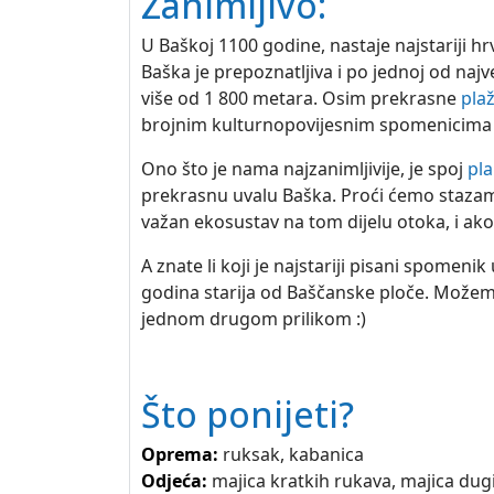
Zanimljivo:
U Baškoj 1100 godine, nastaje najstariji h
Baška je prepoznatljiva i po jednoj od najv
više od 1 800 metara. Osim prekrasne
pla
brojnim kulturnopovijesnim spomenicima t
Ono što je nama najzanimljivije, je spoj
pla
prekrasnu uvalu Baška. Proći ćemo stazama,
važan ekosustav na tom dijelu otoka, i ako
A znate li koji je najstariji pisani spomen
godina starija od Baščanske ploče. Možemo 
jednom drugom prilikom :)
Što ponijeti?
Oprema:
ruksak, kabanica
Odjeća:
majica kratkih rukava, majica dugih