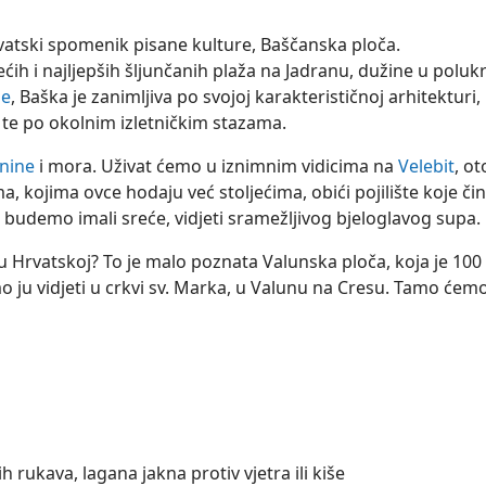
rvatski spomenik pisane kulture, Baščanska ploča.
ećih i najljepših šljunčanih plaža na Jadranu, dužine u polu
že
, Baška je zanimljiva po svojoj karakterističnoj arhitekturi,
e po okolnim izletničkim stazama.
nine
i mora. Uživat ćemo u iznimnim vidicima na
Velebit
, ot
 kojima ovce hodaju već stoljećima, obići pojilište koje čin
 budemo imali sreće, vidjeti sramežljivog bjeloglavog supa.
ik u Hrvatskoj? To je malo poznata Valunska ploča, koja je 100
ju vidjeti u crkvi sv. Marka, u Valunu na Cresu. Tamo ćemo
 rukava, lagana jakna protiv vjetra ili kiše