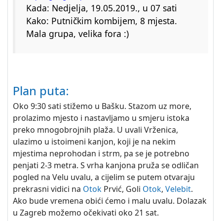
Kada: Nedjelja, 19.05.2019., u 07 sati
Kako: Putničkim kombijem, 8 mjesta.
Mala grupa, velika fora :)
Plan puta:
Oko 9:30 sati stižemo u Bašku. Stazom uz more,
prolazimo mjesto i nastavljamo u smjeru istoka
preko mnogobrojnih plaža. U uvali Vrženica,
ulazimo u istoimeni kanjon, koji je na nekim
mjestima neprohodan i strm, pa se je potrebno
penjati 2-3 metra. S vrha kanjona pruža se odličan
pogled na Velu uvalu, a cijelim se putem otvaraju
prekrasni vidici na
Otok
Prvić, Goli
Otok
,
Velebit
.
Ako bude vremena obići ćemo i malu uvalu. Dolazak
u Zagreb možemo očekivati oko 21 sat.