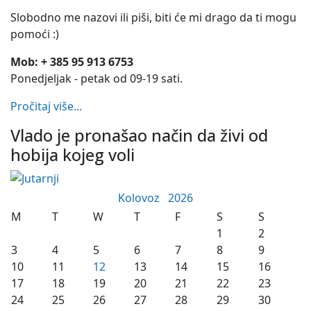
Slobodno me nazovi ili piši, biti će mi drago da ti mogu
pomoći :)
Mob: + 385 95 913 6753
Ponedjeljak - petak od 09-19 sati.
Pročitaj više...
Vlado je pronašao način da živi od
hobija kojeg voli
Kolovoz
2026
M
T
W
T
F
S
S
1
2
3
4
5
6
7
8
9
10
11
12
13
14
15
16
17
18
19
20
21
22
23
24
25
26
27
28
29
30