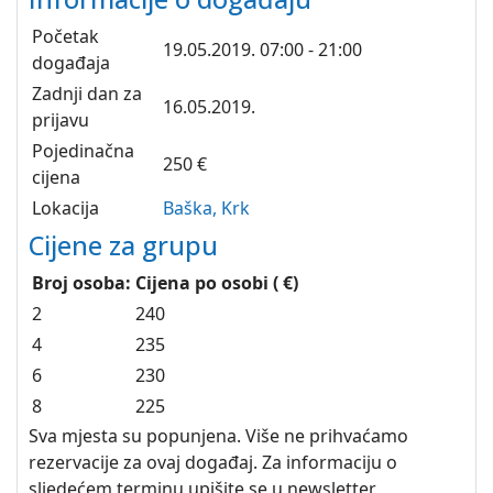
Početak
19.05.2019.
07:00 - 21:00
događaja
Zadnji dan za
16.05.2019.
prijavu
Pojedinačna
250 €
cijena
Lokacija
Baška, Krk
Cijene za grupu
Broj osoba:
Cijena po osobi ( €)
2
240
4
235
6
230
8
225
Sva mjesta su popunjena. Više ne prihvaćamo
rezervacije za ovaj događaj. Za informaciju o
sljedećem terminu upišite se u newsletter.