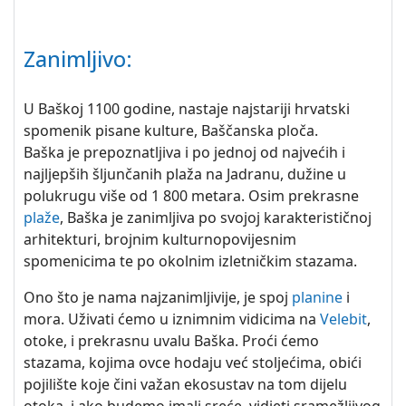
Zanimljivo:
U Baškoj 1100 godine, nastaje najstariji hrvatski
spomenik pisane kulture, Baščanska ploča.
Baška je prepoznatljiva i po jednoj od najvećih i
najljepših šljunčanih plaža na Jadranu, dužine u
polukrugu više od 1 800 metara. Osim prekrasne
plaže
, Baška je zanimljiva po svojoj karakterističnoj
arhitekturi, brojnim kulturnopovijesnim
spomenicima te po okolnim izletničkim stazama.
Ono što je nama najzanimljivije, je spoj
planine
i
mora. Uživati ćemo u iznimnim vidicima na
Velebit
,
otoke, i prekrasnu uvalu Baška. Proći ćemo
stazama, kojima ovce hodaju već stoljećima, obići
pojilište koje čini važan ekosustav na tom dijelu
otoka, i ako budemo imali sreće, vidjeti sramežljivog