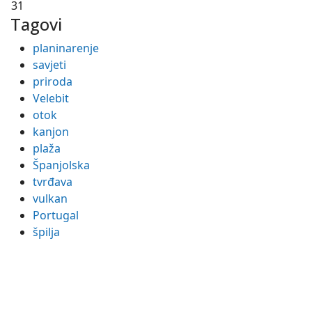
31
Tagovi
planinarenje
savjeti
priroda
Velebit
otok
kanjon
plaža
Španjolska
tvrđava
vulkan
Portugal
špilja