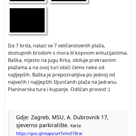
Iza 7 brda, nalazi se 7 veličanstvenih plaža,
dostupnih brodom s mora ili kopnom entuzijastima.
Baška, mjesto na jugu Krka, obiluje prekrasnim
plažama a na ovoj turi obići ćemo neke od
najljepših. Baška je prepoznatljiva po jednoj od
najvećih i najljepših šljunčanih plaža na Jadranu.
Planinarska tura i kupanje. Odličan provod :)
Gdje: Zagreb, MSU, A. Dubrovnik 17,
sjeverno parkiralište.
Karta:
https://goo.gl/maps/uHTxHo5TRrw