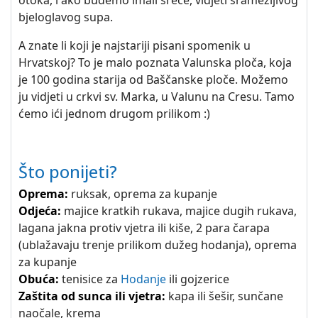
bjeloglavog supa.
A znate li koji je najstariji pisani spomenik u
Hrvatskoj? To je malo poznata Valunska ploča, koja
je 100 godina starija od Baščanske ploče. Možemo
ju vidjeti u crkvi sv. Marka, u Valunu na Cresu. Tamo
ćemo ići jednom drugom prilikom :)
Što ponijeti?
Oprema:
ruksak, oprema za kupanje
Odjeća:
majice kratkih rukava, majice dugih rukava,
lagana jakna protiv vjetra ili kiše, 2 para čarapa
(ublažavaju trenje prilikom dužeg hodanja), oprema
za kupanje
Obuća:
tenisice za
Hodanje
ili gojzerice
Zaštita od sunca ili vjetra:
kapa ili šešir, sunčane
naočale, krema