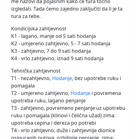
me nazovi da pojasnim kako će tura točno
izgledati. Tada ćemo zajedno zaključiti da li je ta
tura za tebe.
Kondicijska zahtjevnost
K1 - lagano, manje od 5 sati hodanja
K2 - umjereno zahtjevno, 5 - 7 sati hodanja
K3 - zahtjevno, 7 do 9 sati hodanja
K4 - vrlo zahtjevno, iznad 9 sati hodanja
Tehnička zahtjevnost
T1 - nezahtjevno,
Hodanje
, bez upotrebe ruku i
pomagala
T2 - umjereno zahtjevno,
Hodanje
i povremena
upotreba ruku, lagano penjanje
T3 - zahtjevno, povremeno penjanje uz upotrebu
ruku i pomagala (klinovi i čelična užad) zima:
upotreba cepina i dereza po potrebi
T4 - vrlo zahtjevno, duže i zahtjevnije dionice
osiguranih putova, ozbiljnije penjanje, zima: