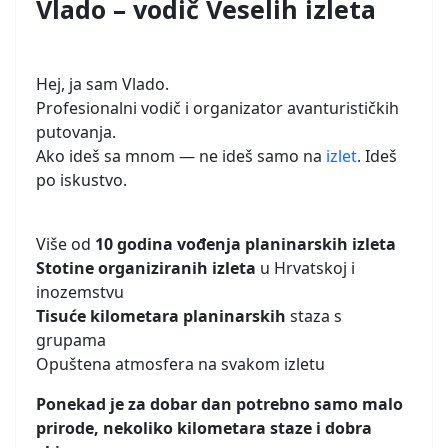
Vlado – vodič Veselih izleta
Hej, ja sam Vlado.
Profesionalni vodič i organizator avanturističkih
putovanja.
Ako ideš sa mnom — ne ideš samo na
izlet
. Ideš
po iskustvo.
Više od
10 godina vođenja planinarskih izleta
Stotine organiziranih izleta
u Hrvatskoj i
inozemstvu
Tisuće kilometara planinarskih
staza s
grupama
Opuštena atmosfera na svakom izletu
Ponekad je za dobar dan potrebno samo malo
prirode, nekoliko kilometara staze i dobra