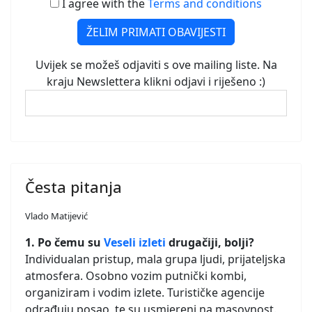
I agree with the
Terms and conditions
ŽELIM PRIMATI OBAVIJESTI
Uvijek se možeš odjaviti s ove mailing liste. Na
kraju Newslettera klikni odjavi i riješeno :)
Česta pitanja
Vlado Matijević
1. Po čemu su
Veseli izleti
drugačiji, bolji?
Individualan pristup, mala grupa ljudi, prijateljska
atmosfera. Osobno vozim putnički kombi,
organiziram i vodim izlete. Turističke agencije
odrađuju posao, te su usmjereni na masovnost.