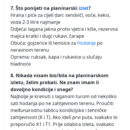
7. Što ponijeti na planinarski
izlet
?
Hrana i piće za cijeli dan: sendviči, voće, keksi,
voda 2-3 litre najmanje
Odjeća: lagana jakna protiv vjetra i kiše, rezervna
majica kratki i dugi rukavi, čarape
Obuća: gojzerice ili tenisice za
Hodanje
po
neravnom terenu
Oprema: ruksak, kapa i rukavice u slučaju
hladnoće
8. Nikada nisam bio/bila na planinarskom
izletu, želim probati. Ne znam imam li
dovoljno kondicije i snage?
Najbolje je krenuti s laganom turom od nekoliko
sati hodanja po ne zahtjevnom terenu. Proučiti
međunarodnu tablicu kondicijske i tehničke
zahtjevnosti (K i T). Ako ideš prvi puta, svakako bi
preporučio K1 i T1. Prije odabira izleta, svakako