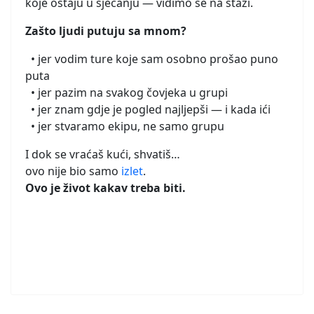
koje ostaju u sjećanju — vidimo se na stazi.
Zašto ljudi putuju sa mnom?
• jer vodim ture koje sam osobno prošao puno
puta
• jer pazim na svakog čovjeka u grupi
• jer znam gdje je pogled najljepši — i kada ići
• jer stvaramo ekipu, ne samo grupu
I dok se vraćaš kući, shvatiš…
ovo nije bio samo
izlet
.
Ovo je život kakav treba biti.