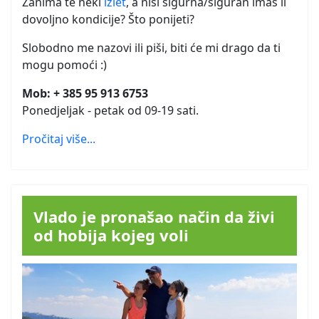
Zanima te neki
izlet
, a nisi sigurna/siguran imaš li
dovoljno kondicije? Što ponijeti?
Slobodno me nazovi ili piši, biti će mi drago da ti
mogu pomoći :)
Mob: + 385 95 913 6753
Ponedjeljak - petak od 09-19 sati.
Pročitaj više...
Vlado je pronašao način da živi
od hobija kojeg voli