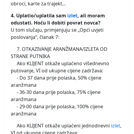
obroci, karte za trajekt...
4. Uplatio/uplatila sam
izlet
, ali moram
odustati. Hoću li dobiti povrat novca?
U tom slučaju, primjenjuju se „Opći uvjeti
poslovanja“, članak 7:
7. OTKAZIVANJE ARANŽMANA/IZLETA OD
STRANE PUTNIKA
Ako KLIJENT otkaže uplaćeno višednevno
putovanje, VI od ukupne cijene zadržava:
- Do 37 dana prije polaska, 50% cijene
aranžmana
- 36-30 dana prije polaska, 75% cijene
aranžmana
- 29-00 dana prije polaska, 100% cijene
aranžmana
Ako KLIJENT otkaže uplaćeni jednodnevni
izlet
,
VI od ukupne cijene zadržava: