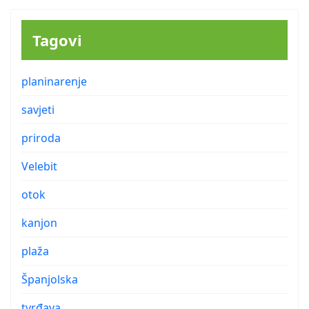
Tagovi
planinarenje
savjeti
priroda
Velebit
otok
kanjon
plaža
Španjolska
tvrđava