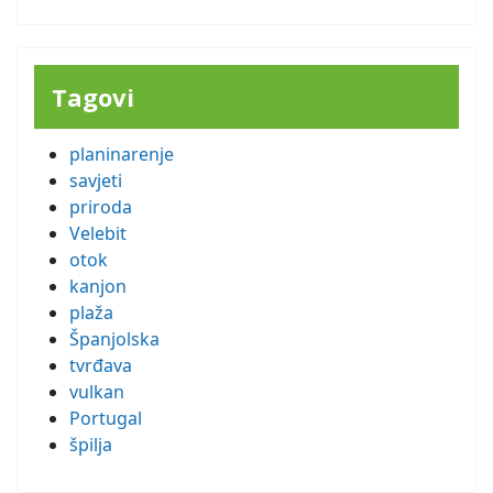
Tagovi
planinarenje
savjeti
priroda
Velebit
otok
kanjon
plaža
Španjolska
tvrđava
vulkan
Portugal
špilja