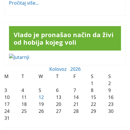
Pročitaj više...
Vlado je pronašao način da živi
od hobija kojeg voli
Kolovoz
2026
M
T
W
T
F
S
S
1
2
3
4
5
6
7
8
9
10
11
12
13
14
15
16
17
18
19
20
21
22
23
24
25
26
27
28
29
30
31