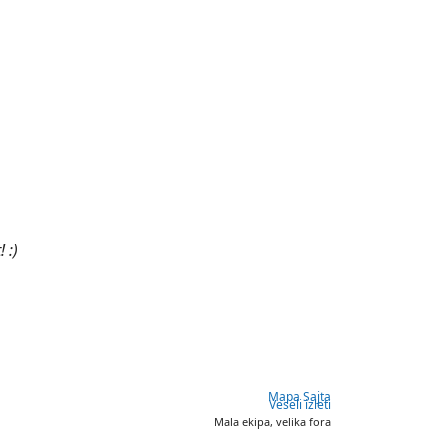
 :)
Mapa Sajta
Veseli izleti
Mala ekipa, velika fora