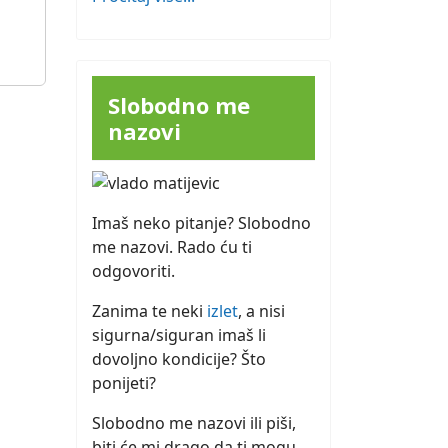
Slobodno me
nazovi
Imaš neko pitanje? Slobodno
me nazovi. Rado ću ti
odgovoriti.
Zanima te neki
izlet
, a nisi
sigurna/siguran imaš li
dovoljno kondicije? Što
ponijeti?
Slobodno me nazovi ili piši,
biti će mi drago da ti mogu