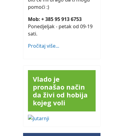
pomoći :)
Mob: + 385 95 913 6753
Ponedjeljak - petak od 09-19
sati.
Pročitaj više...
Vlado je
pronašao način
da živi od hobija
kojeg voli