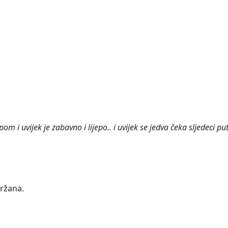
m i uvijek je zabavno i lijepo.. i uvijek se jedva čeka sljedeci put!
držana.