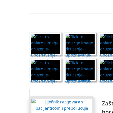
Zašt
bor