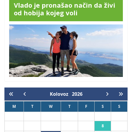
Vlado je pronašao način da živi
od hobija kojeg voli
Kolovoz
2026
M
T
W
T
F
S
S
1
2
8
3
4
5
6
7
9