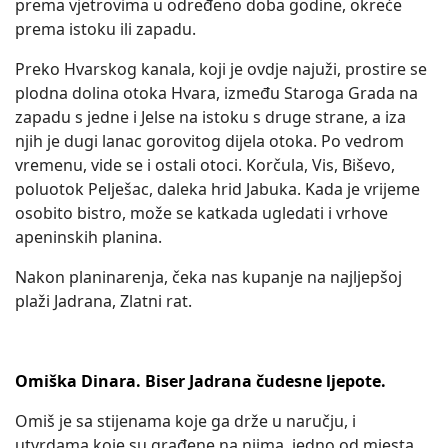
prema vjetrovima u određeno doba godine, okreće
prema istoku ili zapadu.
Preko Hvarskog kanala, koji je ovdje najuži, prostire se
plodna dolina otoka Hvara, između Staroga Grada na
zapadu s jedne i Jelse na istoku s druge strane, a iza
njih je dugi lanac gorovitog dijela otoka. Po vedrom
vremenu, vide se i ostali otoci. Korčula, Vis, Biševo,
poluotok Pelješac, daleka hrid Jabuka. Kada je vrijeme
osobito bistro, može se katkada ugledati i vrhove
apeninskih planina.
Nakon planinarenja, čeka nas kupanje na najljepšoj
plaži Jadrana, Zlatni rat.
Omiška Dinara. Biser Jadrana čudesne ljepote.
Omiš je sa stijenama koje ga drže u naručju, i
utvrdama koje su građene na njima, jedno od mjesta