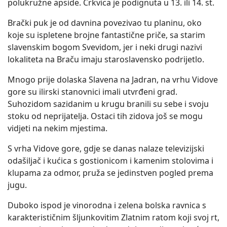
polukružne apside. Crkvica je podignuta u 13. ili 14. st.
Brački puk je od davnina povezivao tu planinu, oko
koje su ispletene brojne fantastične priče, sa starim
slavenskim bogom Svevidom, jer i neki drugi nazivi
lokaliteta na Braču imaju staroslavensko podrijetlo.
Mnogo prije dolaska Slavena na Jadran, na vrhu Vidove
gore su ilirski stanovnici imali utvrđeni grad.
Suhozidom sazidanim u krugu branili su sebe i svoju
stoku od neprijatelja. Ostaci tih zidova još se mogu
vidjeti na nekim mjestima.
S vrha Vidove gore, gdje se danas nalaze televizijski
odašiljač i kućica s gostionicom i kamenim stolovima i
klupama za odmor, pruža se jedinstven pogled prema
jugu.
Duboko ispod je vinorodna i zelena bolska ravnica s
karakterističnim šljunkovitim Zlatnim ratom koji svoj rt,