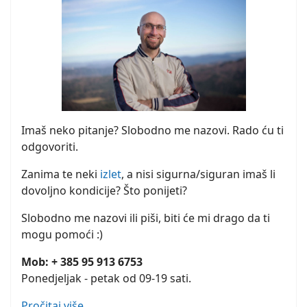
Imaš neko pitanje? Slobodno me nazovi. Rado ću ti
odgovoriti.
Zanima te neki
izlet
, a nisi sigurna/siguran imaš li
dovoljno kondicije? Što ponijeti?
Slobodno me nazovi ili piši, biti će mi drago da ti
mogu pomoći :)
Mob: + 385 95 913 6753
Ponedjeljak - petak od 09-19 sati.
Pročitaj više...