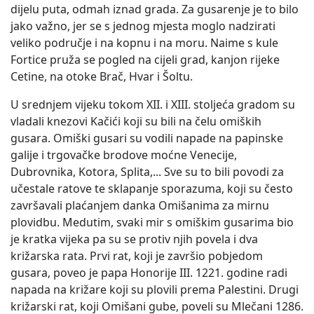
dijelu puta, odmah iznad grada. Za gusarenje je to bilo
jako važno, jer se s jednog mjesta moglo nadzirati
veliko područje i na kopnu i na moru. Naime s kule
Fortice pruža se pogled na cijeli grad, kanjon rijeke
Cetine, na otoke Brač, Hvar i Šoltu.
U srednjem vijeku tokom XII. i XIII. stoljeća gradom su
vladali knezovi Kačići koji su bili na čelu omiških
gusara. Omiški gusari su vodili napade na papinske
galije i trgovačke brodove moćne Venecije,
Dubrovnika, Kotora, Splita,... Sve su to bili povodi za
učestale ratove te sklapanje sporazuma, koji su često
završavali plaćanjem danka Omišanima za mirnu
plovidbu. Medutim, svaki mir s omiškim gusarima bio
je kratka vijeka pa su se protiv njih povela i dva
križarska rata. Prvi rat, koji je završio pobjedom
gusara, poveo je papa Honorije III. 1221. godine radi
napada na križare koji su plovili prema Palestini. Drugi
križarski rat, koji Omišani gube, poveli su Mlečani 1286.