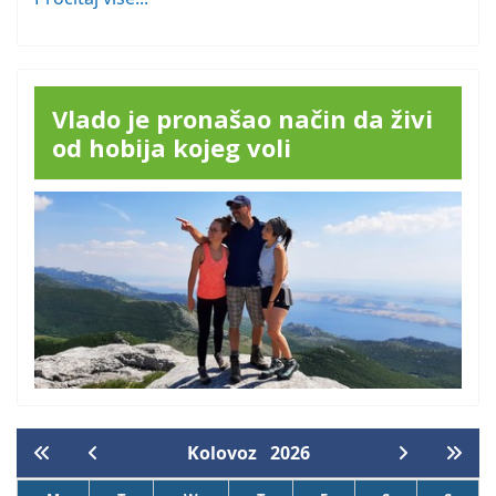
Vlado je pronašao način da živi
od hobija kojeg voli
Kolovoz
2026