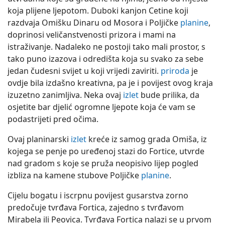
koja plijene ljepotom. Duboki kanjon Cetine koji
razdvaja Omišku Dinaru od Mosora i Poljičke
planine
,
doprinosi veličanstvenosti prizora i mami na
istraživanje. Nadaleko ne postoji tako mali prostor, s
tako puno izazova i odredišta koja su svako za sebe
jedan čudesni svijet u koji vrijedi zaviriti.
priroda
je
ovdje bila izdašno kreativna, pa je i povijest ovog kraja
izuzetno zanimljiva. Neka ovaj
izlet
bude prilika, da
osjetite bar djelić ogromne ljepote koja će vam se
podastrijeti pred očima.
Ovaj planinarski
izlet
kreće iz samog grada Omiša, iz
kojega se penje po uređenoj stazi do Fortice, utvrde
nad gradom s koje se pruža neopisivo lijep pogled
izbliza na kamene stubove Poljičke
planine
.
Cijelu bogatu i iscrpnu povijest gusarstva zorno
predočuje tvrđava Fortica, zajedno s tvrđavom
Mirabela ili Peovica. Tvrđava Fortica nalazi se u prvom