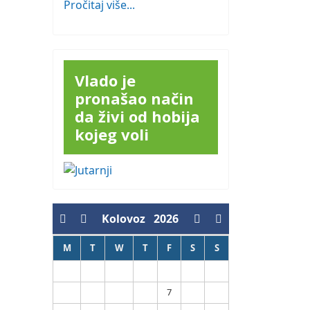
Pročitaj više...
Vlado je
pronašao način
da živi od hobija
kojeg voli
Kolovoz
2026
M
T
W
T
F
S
S
1
2
7
3
4
5
6
8
9