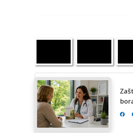
Zašt
bor