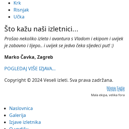
Krk
Risnjak
Učka
Što kažu naši izletnici...
Prošao nekoliko izleta i avantura s Vladom i ekipom i uvijek
je zabavno i lijepo.. i uvijek se jedva čeka sljedeci put! :)
Marko Čavka, Zagreb
POGLEDAJ VIŠE IZJAVA...
Copyright © 2024 Veseli izleti. Sva prava zadržana.
Mapa Sajta
Veseli izleti
Mala ekipa, velika fora
Naslovnica
Galerija
Izjave izletnika
O vodiču