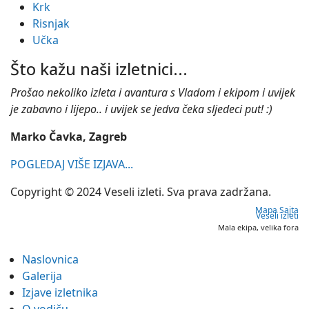
Krk
Risnjak
Učka
Što kažu naši izletnici...
Prošao nekoliko izleta i avantura s Vladom i ekipom i uvijek
je zabavno i lijepo.. i uvijek se jedva čeka sljedeci put! :)
Marko Čavka, Zagreb
POGLEDAJ VIŠE IZJAVA...
Copyright © 2024 Veseli izleti. Sva prava zadržana.
Mapa Sajta
Veseli izleti
Mala ekipa, velika fora
Naslovnica
Galerija
Izjave izletnika
O vodiču