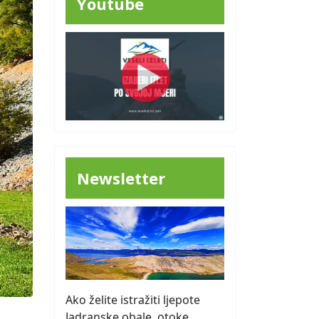
Youtube
Newsletter
Ako želite istražiti ljepote
Jadranske obale, otoke,