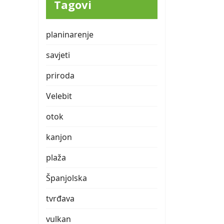
Tagovi
planinarenje
savjeti
priroda
Velebit
otok
kanjon
plaža
Španjolska
tvrđava
vulkan