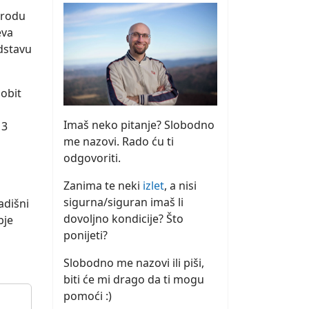
rirodu
eva
edstavu
sobit
Imaš neko pitanje? Slobodno
13
me nazovi. Rado ću ti
odgovoriti.
Zanima te neki
izlet
, a nisi
sigurna/siguran imaš li
adišni
dovoljno kondicije? Što
bje
ponijeti?
Slobodno me nazovi ili piši,
biti će mi drago da ti mogu
pomoći :)