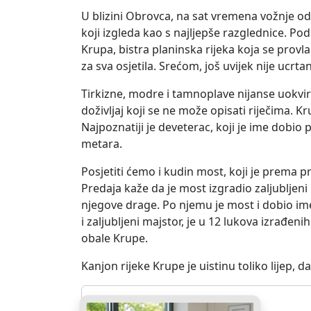
U blizini Obrovca, na sat vremena vožnje od Z
koji izgleda kao s najljepše razglednice. Pod
Krupa, bistra planinska rijeka koja se prov
za sva osjetila. Srećom, još uvijek nije ucr
Tirkizne, modre i tamnoplave nijanse uokvir
doživljaj koji se ne može opisati riječima. K
Najpoznatiji je deveterac, koji je ime dobi
metara.
Posjetiti ćemo i kudin most, koji je prema pr
Predaja kaže da je most izgradio zaljubljeni 
njegove drage. Po njemu je most i dobio ime. 
i zaljubljeni majstor, je u 12 lukova izrađen
obale Krupe.
Kanjon rijeke Krupe je uistinu toliko lijep, 