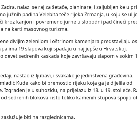
adra, nalazi se raj za šetače, planinare, i zaljubljenike u p
no južnih padina Velebita teče rijeka Zrmanja, u koju se ulij
lači kroz kanjon i povremeno jurne u slobodni pad čineći pr
tana na karti masovnog turizma.
ene divljim zelenilom i oštrinom kamenjara predstavljaju o
rupa ima 19 slapova koji spadaju u najljepše u Hrvatskoj.
o po devet sedrenih kaskada koje završavaju slapom visokim 
edaji, nastao iz ljubavi, i svakako je jedinstvena građevina.
mladić Kude kako bi premostio rijeku koja ga je dijelila od
Izgrađen je u suhozidu, na prijelazu iz 18. u 19. stoljeće. R
ih od sedrenih blokova i isto toliko kamenih stupova spojio o
da zaslužuje biti na razglednicama.