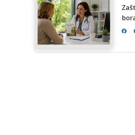
Zašt
bor