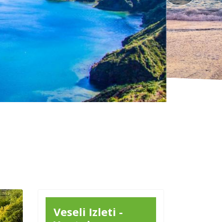
Krstarenje i planinarenje Srednjim 
Veseli Izleti -